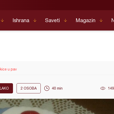
Ishrana
Saveti
Magazin
kice u pav
LAKO
2
OSOBA
40 min
149