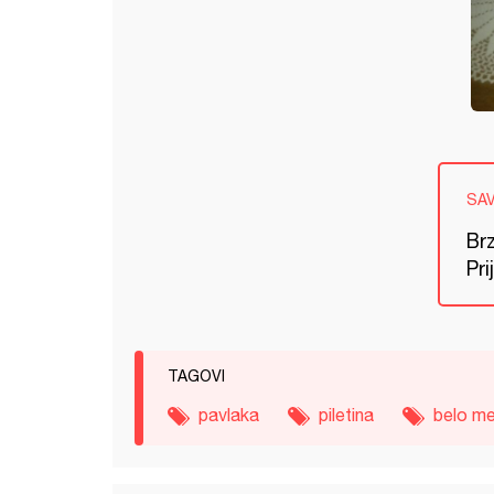
SA
Br
Pri
TAGOVI
pavlaka
piletina
belo m