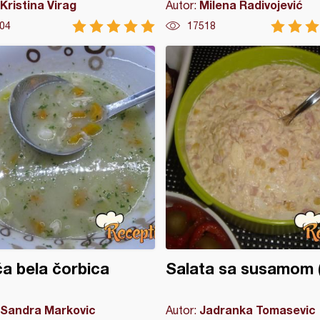
Kristina Virag
Milena Radivojević
Autor:
04
17518
ća bela čorbica
Salata sa susamom (
Sandra Markovic
Jadranka Tomasevic
Autor: