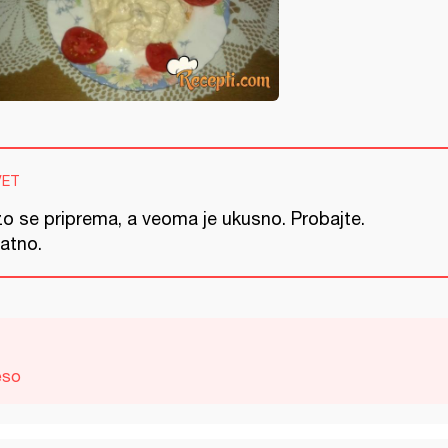
VET
zo se priprema, a veoma je ukusno. Probajte.
jatno.
eso