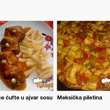
će ćufte u ajvar sosu
Meksička piletina