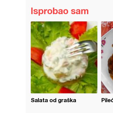
Isprobao sam
piletina u sosu od povrća
Salata od graška
Pile