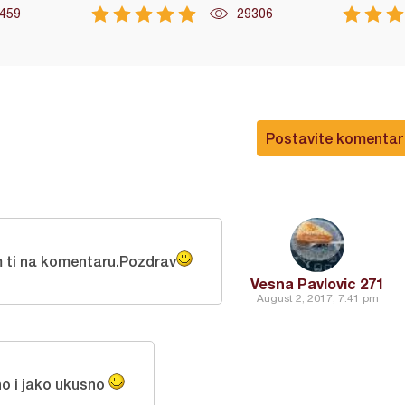
459
29306
Postavite komentar
m ti na komentaru.Pozdrav
Vesna Pavlovic 271
August 2, 2017, 7:41 pm
o i jako ukusno