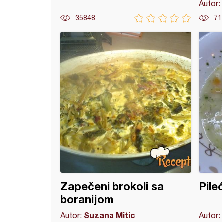
Autor:
35848
71
ana piletina
Zapečeni brokoli sa
Pile
boranijom
Suzana Mitic
Autor:
Autor: