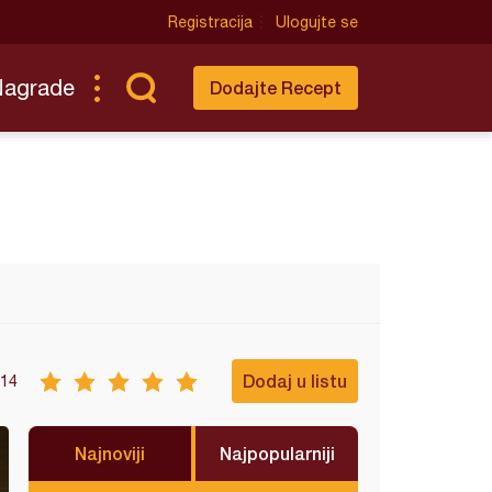
Registracija
Ulogujte se
Nagrade
Dodajte Recept
Dodaj u listu
14
Najnoviji
Najpopularniji