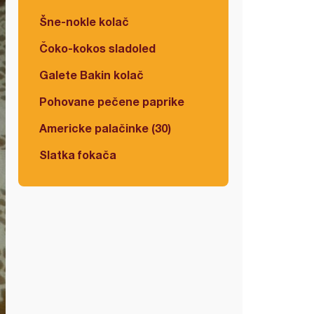
Šne-nokle kolač
Čoko-kokos sladoled
Galete Bakin kolač
Pohovane pečene paprike
Americke palačinke (30)
Slatka fokača