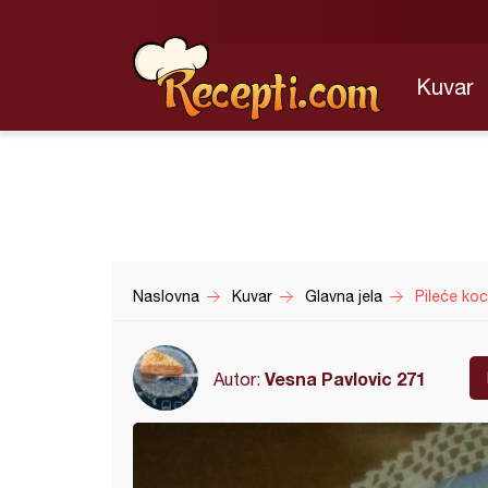
Kuvar
Naslovna
Kuvar
Glavna jela
Pileće koc
Vesna Pavlovic 271
Autor: