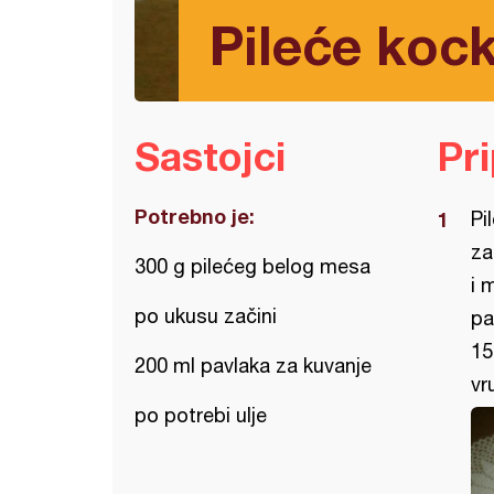
Pileće kock
Sastojci
Pr
Potrebno je:
Pi
za
300 g pilećeg belog mesa
i 
po ukusu začini
pa
15
200 ml pavlaka za kuvanje
vr
po potrebi ulje