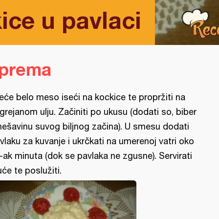
ice u pavlaci
iprema
leće belo meso iseći na kockice te propržiti na
grejanom ulju. Začiniti po ukusu (dodati so, biber
mešavinu suvog biljnog začina). U smesu dodati
vlaku za kuvanje i ukrčkati na umerenoj vatri oko
-ak minuta (dok se pavlaka ne zgusne). Servirati
uće te poslužiti.