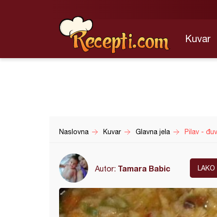
Kuvar
Naslovna
Kuvar
Glavna jela
Pilav - đuv
Tamara Babic
Autor:
LAKO