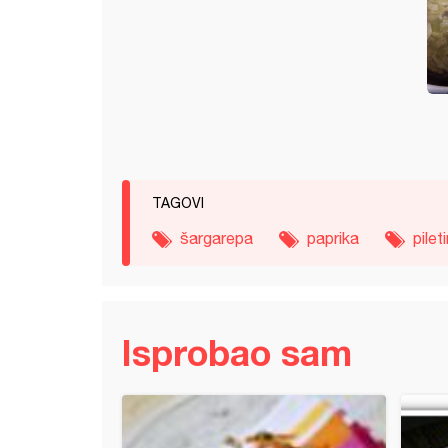
TAGOVI
šargarepa
paprika
pilet
Isprobao sam
ena piletina