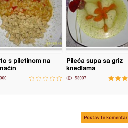
to s piletinom na
Pileća supa sa griz
način
knedlama
000
53007
Postavite komentar