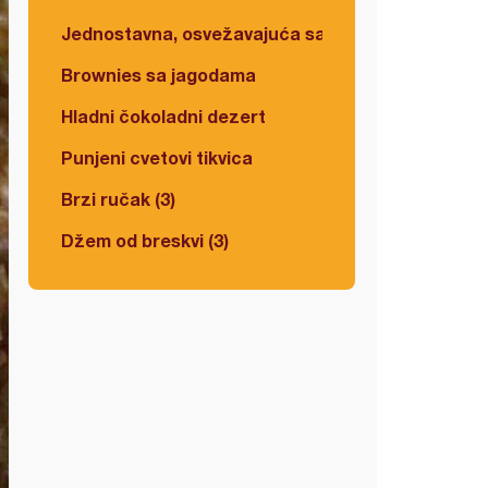
Jednostavna, osvežavajuća salata
Brownies sa jagodama
Hladni čokoladni dezert
Punjeni cvetovi tikvica
Brzi ručak (3)
Džem od breskvi (3)