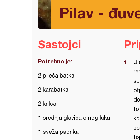
Pilav - đuve
Sastojci
Pr
Potrebno je:
U 
re
2 pileća batka
su
2 karabatka
ot
do
2 krilca
to
1 srednja glavica crnog luka
ko
se
1 sveža paprika
to