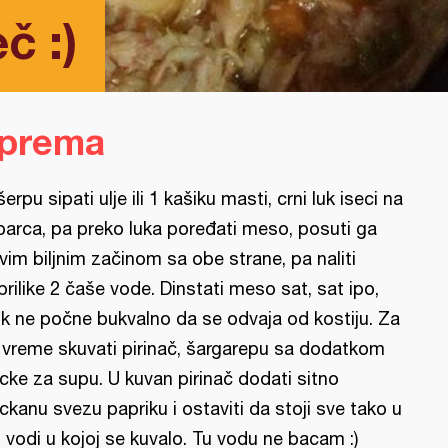
č :)
iprema
šerpu sipati ulje ili 1 kašiku masti, crni luk iseci na
barca, pa preko luka poređati meso, posuti ga
vim biljnim začinom sa obe strane, pa naliti
prilike 2 čaše vode. Dinstati meso sat, sat ipo,
k ne počne bukvalno da se odvaja od kostiju. Za
 vreme skuvati pirinač, šargarepu sa dodatkom
cke za supu. U kuvan pirinač dodati sitno
ckanu svezu papriku i ostaviti da stoji sve tako u
j vodi u kojoj se kuvalo. Tu vodu ne bacam :)