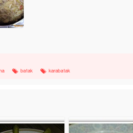
ina
batak
karabatak