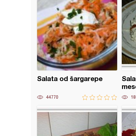
Salata od šargarepe
Sala
mes
44770
18
ano pile