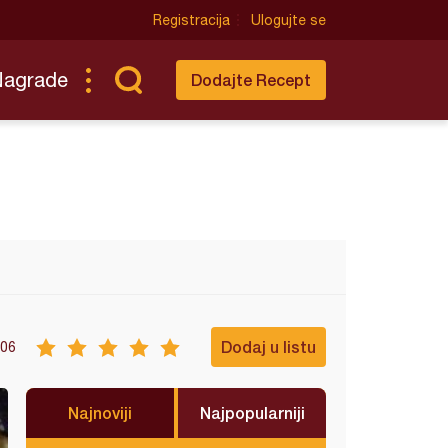
Registracija
Ulogujte se
Nagrade
Dodajte Recept
Dodaj u listu
06
Najnoviji
Najpopularniji