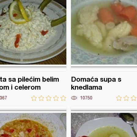
ta sa pilećim belim
Domaća supa s
om i celerom
knedlama
367
10750