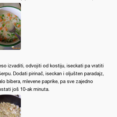
so izvaditi, odvojiti od kostiju, iseckati pa vratiti
šerpu. Dodati pirinač, iseckan i oljušten paradajz,
lo bibera, mlevene paprike, pa sve zajedno
nstati još 10-ak minuta.