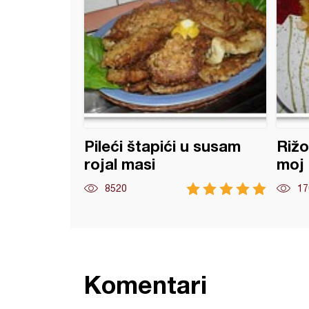
Pileći štapići u susam
Rižo
rojal masi
moj 
8520
17
Komentari