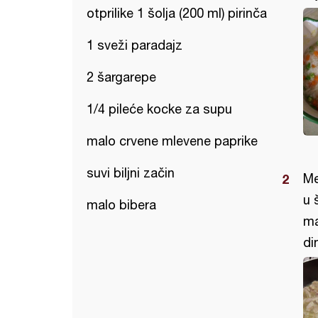
otprilike 1 šolja (200 ml) pirinča
1 sveži paradajz
2 šargarepe
1/4 pileće kocke za supu
malo crvene mlevene paprike
suvi biljni začin
Me
u 
malo bibera
ma
di