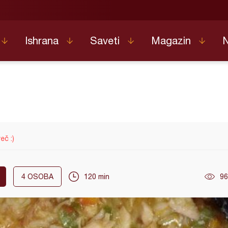
Ishrana
Saveti
Magazin
eč :)
4
OSOBA
120 min
96