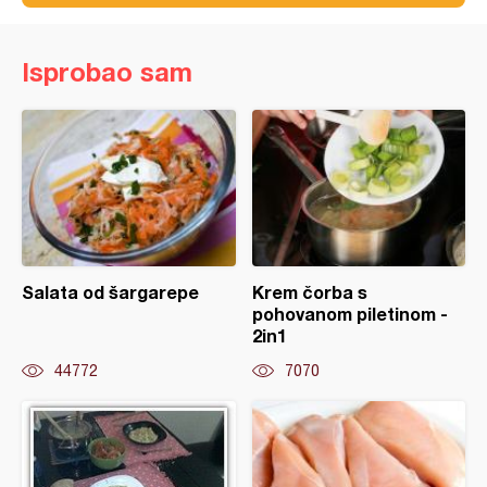
Isprobao sam
Salata od šargarepe
Krem čorba s
pohovanom piletinom -
2in1
44772
7070