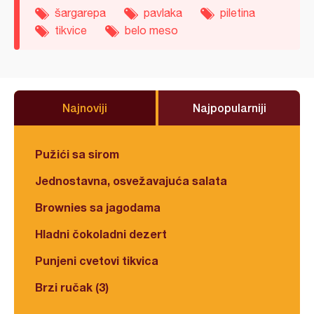
šargarepa
pavlaka
piletina
tikvice
belo meso
Najnoviji
Najpopularniji
Pužići sa sirom
Jednostavna, osvežavajuća salata
Brownies sa jagodama
Hladni čokoladni dezert
Punjeni cvetovi tikvica
Brzi ručak (3)