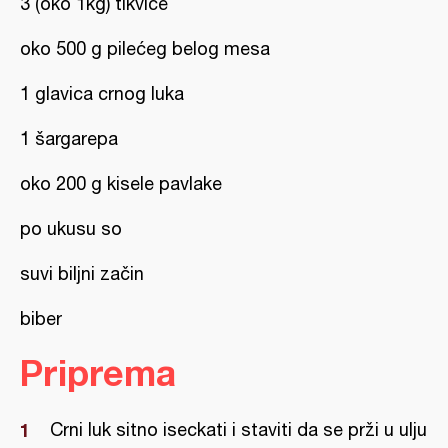
3 (oko 1kg) tikvice
oko 500 g pilećeg belog mesa
1 glavica crnog luka
1 šargarepa
oko 200 g kisele pavlake
po ukusu so
suvi biljni začin
biber
Priprema
Crni luk sitno iseckati i staviti da se prži u ulju