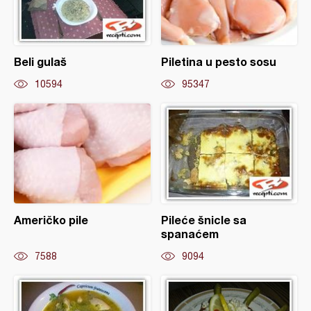
Beli gulaš
Piletina u pesto sosu
10594
95347
Američko pile
Pileće šnicle sa
spanaćem
7588
9094