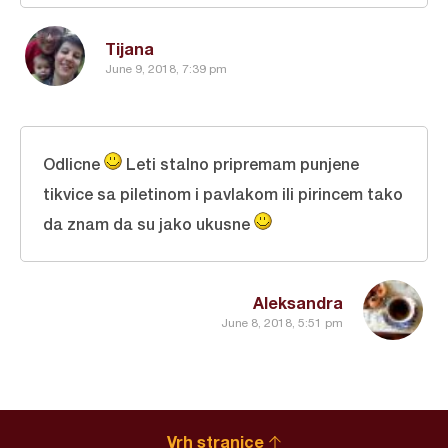
Tijana
June 9, 2018, 7:39 pm
Odlicne
Leti stalno pripremam punjene
tikvice sa piletinom i pavlakom ili pirincem tako
da znam da su jako ukusne
Aleksandra
June 8, 2018, 5:51 pm
Vrh stranice