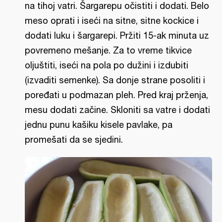
na tihoj vatri. Šargarepu očistiti i dodati. Belo
meso oprati i iseći na sitne, sitne kockice i
dodati luku i šargarepi. Pržiti 15-ak minuta uz
povremeno mešanje. Za to vreme tikvice
oljuštiti, iseći na pola po dužini i izdubiti
(izvaditi semenke). Sa donje strane posoliti i
poređati u podmazan pleh. Pred kraj prženja,
mesu dodati začine. Skloniti sa vatre i dodati
jednu punu kašiku kisele pavlake, pa
promešati da se sjedini.