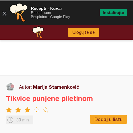
Recepti - Kuvar
Instalirajte
Recepti.com
Besplatna - Google Play
Ulogujte se
Marija Stamenković
Autor:
Tikvice punjene piletinom
Dodaj u listu
30 min