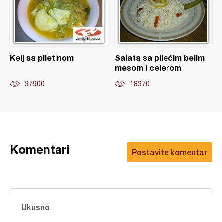
Kelj sa piletinom
Salata sa pilećim belim
mesom i celerom
37900
18370
Komentari
Postavite komentar
Ukusno