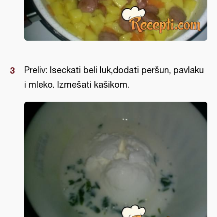
Preliv: Iseckati beli luk,dodati peršun, pavlaku
i mleko. Izmešati kašikom.