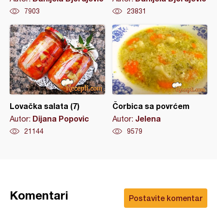
7903
23831
Lovačka salata (7)
Čorbica sa povrćem
Dijana Popovic
Jelena
Autor:
Autor:
21144
9579
Komentari
Postavite komentar