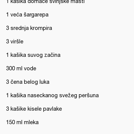
1 kašika domaće svinjske masti
1 veća šargarepa
3 srednja krompira
3 viršle
1 kašika suvog začina
300 ml vode
3 čena belog luka
1 kašika naseckanog svežeg peršuna
3 kašike kisele pavlake
150 ml mleka