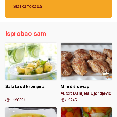
Slatka fokača
Isprobao sam
Salata od krompira
Mini šiš ćevapi
Danijela Djordjevic
Autor:
126691
9745