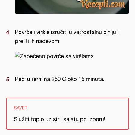
Povrće i viršle izručiti u vatrostalnu činiju i
preliti ih nadevom.
Peći u rerni na 250 C oko 15 minuta.
SAVET
Služiti toplo uz sir i salatu po izboru!