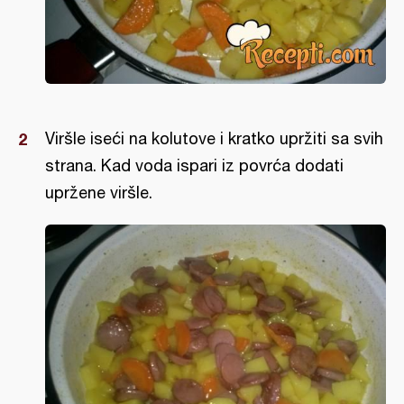
Viršle iseći na kolutove i kratko upržiti sa svih
strana. Kad voda ispari iz povrća dodati
upržene viršle.