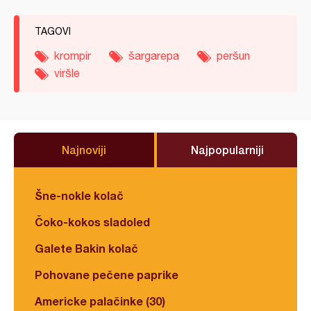
TAGOVI
krompir
šargarepa
peršun
viršle
Najnoviji
Najpopularniji
Šne-nokle kolač
Čoko-kokos sladoled
Galete Bakin kolač
Pohovane pečene paprike
Americke palačinke (30)