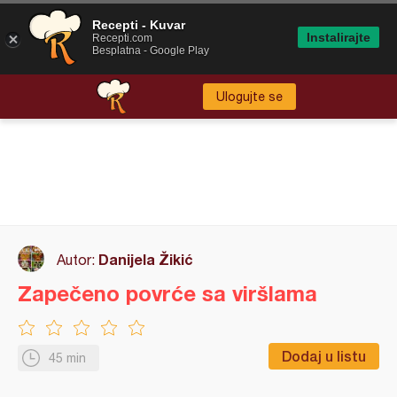
Recepti - Kuvar
Instalirajte
Recepti.com
Besplatna - Google Play
Ulogujte se
Danijela Žikić
Autor:
Zapečeno povrće sa viršlama
Dodaj u listu
45 min