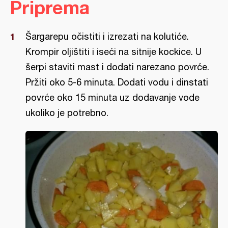
Priprema
Šargarepu očistiti i izrezati na kolutiće.
Krompir oljištiti i iseći na sitnije kockice. U
šerpi staviti mast i dodati narezano povrće.
Pržiti oko 5-6 minuta. Dodati vodu i dinstati
povrće oko 15 minuta uz dodavanje vode
ukoliko je potrebno.