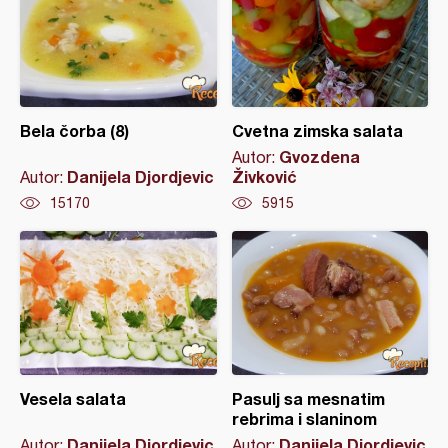
Bela čorba (8)
Cvetna zimska salata
Gvozdena
Autor:
Danijela Djordjevic
Živković
Autor:
15170
5915
Vesela salata
Pasulj sa mesnatim
rebrima i slaninom
Danijela Djordjevic
Danijela Djordjevic
Autor:
Autor: