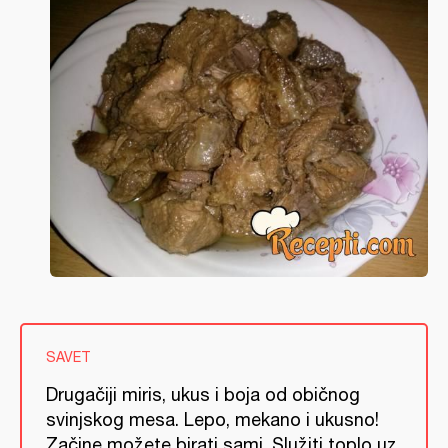
SAVET
Drugačiji miris, ukus i boja od običnog
svinjskog mesa. Lepo, mekano i ukusno!
Začine možete birati sami. Služiti toplo uz