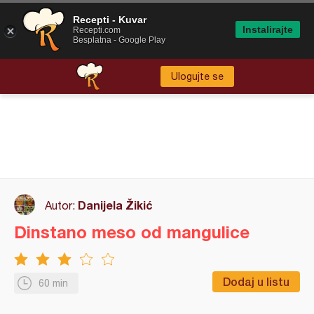
Recepti - Kuvar
Instalirajte
Recepti.com
Besplatna - Google Play
Ulogujte se
Danijela Žikić
Autor:
Dinstano meso od mangulice
Dodaj u listu
60 min