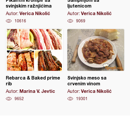
svinjskim ražnjićima
ljutenicom
Verica Nikolić
Verica Nikolić
Autor:
Autor:
10616
9069
Rebarca & Baked prime
Svinjsko meso sa
rib
crvenim vinom
Marina V. Jevtic
Verica Nikolić
Autor:
Autor:
9652
19301