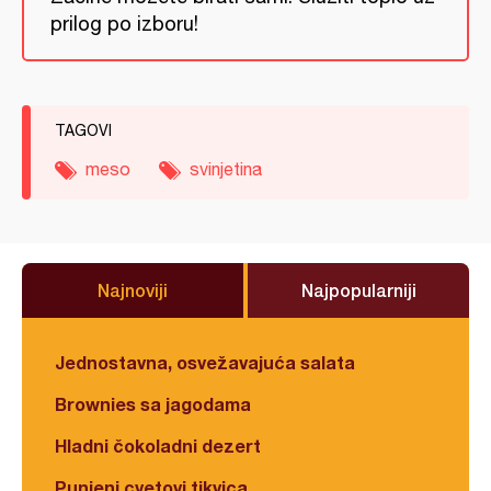
prilog po izboru!
TAGOVI
meso
svinjetina
Najnoviji
Najpopularniji
Jednostavna, osvežavajuća salata
Brownies sa jagodama
Hladni čokoladni dezert
Punjeni cvetovi tikvica