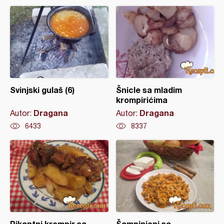
Svinjski gulaš (6)
Šnicle sa mladim
krompirićima
Dragana
Dragana
Autor:
Autor:
6433
8337
Pikantni krompir sa
Šampinjoni sa