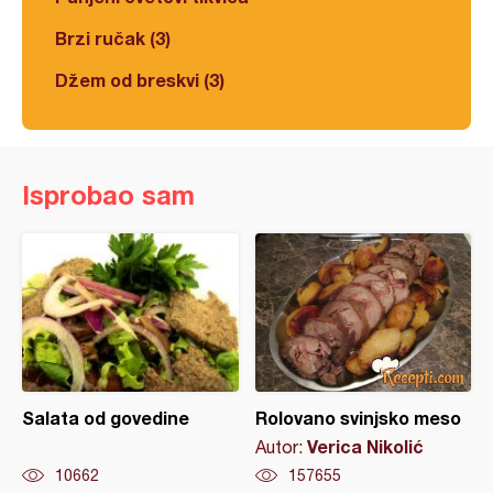
Brzi ručak (3)
Džem od breskvi (3)
Isprobao sam
Salata od govedine
Rolovano svinjsko meso
Verica Nikolić
Autor:
10662
157655