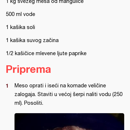
1 kg svežeg mesa od mangulice
500 ml vode
1 kašika soli
1 kašika suvog začina
1/2 kašičice mlevene ljute paprike
Priprema
Meso oprati i iseći na komade veličine
zalogaja. Staviti u većoj šerpi naliti vodu (250
ml). Posoliti.