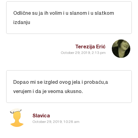
Odlične su ja ih volim i u slanom i u slatkom
izdanju
Terezija Erić
October 29, 2019, 2:13 pm
Dopao mi se izgled ovog jela i probaću,a
verujem i da je veoma ukusno.
Slavica
October 29, 2019, 10:28 am