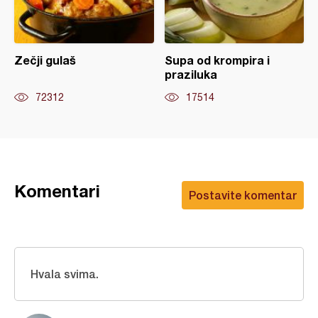
Zečji gulaš
Supa od krompira i
praziluka
72312
17514
Komentari
Postavite komentar
Hvala svima.