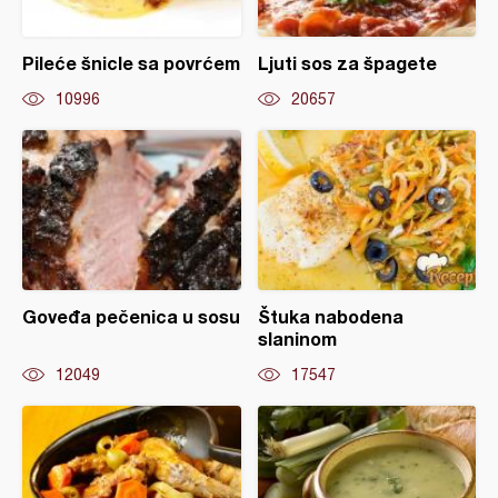
Pileće šnicle sa povrćem
Ljuti sos za špagete
10996
20657
Goveđa pečenica u sosu
Štuka nabodena
slaninom
12049
17547