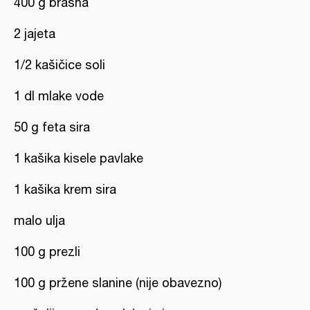
400 g brašna
2 jajeta
1/2 kašičice soli
1 dl mlake vode
50 g feta sira
1 kašika kisele pavlake
1 kašika krem sira
malo ulja
100 g prezli
100 g pržene slanine (nije obavezno)