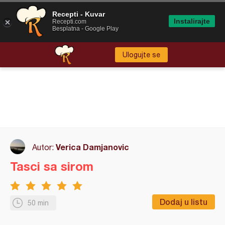
Recepti - Kuvar
Instalirajte
Recepti.com
Besplatna - Google Play
Ulogujte se
Verica Damjanovic
Autor:
Tasci sa sirom
Dodaj u listu
50 min