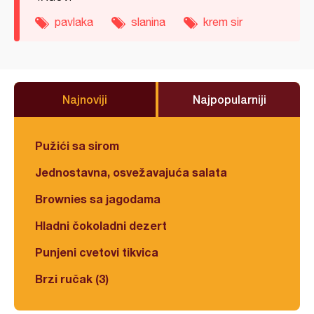
pavlaka
slanina
krem sir
Najnoviji
Najpopularniji
Pužići sa sirom
Jednostavna, osvežavajuća salata
Brownies sa jagodama
Hladni čokoladni dezert
Punjeni cvetovi tikvica
Brzi ručak (3)