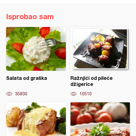
Isprobao sam
Salata od graška
Ražnjići od pileće
džigerice
35830
10510