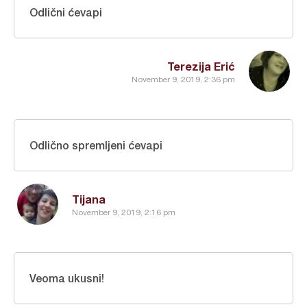
Odlični ćevapi
Terezija Erić
November 9, 2019, 2:36 pm
Odlično spremljeni ćevapi
Tijana
November 9, 2019, 2:16 pm
Veoma ukusni!