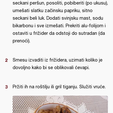
seckani peršun, posoliti, pobiberiti (po ukusu),
umešati slatku začinsku papriku, sitno
seckani beli luk. Dodati svinjsku mast, sodu
bikarbonu i sve izmešati. Prekriti alu-folijom i
ostaviti u frižider da odstoji do sutradan (da
prenoći).
Smesu izvaditi iz frižidera, uzimati koliko je
dovoljno kako bi se oblikovali ćevapi.
Pržiti ih na roštilju ili gril tiganju. Služiti vruće.