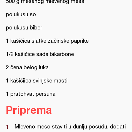
500 g mešanog mlevenog mesa
po ukusu so
po ukusu biber
1 kašičica slatke začinske paprike
1/2 kašičice sada bikarbone
2 čena belog luka
1 kašičiica svinjske masti
1 prstohvat peršuna
Priprema
Mleveno meso staviti u dunlju posudu, dodati