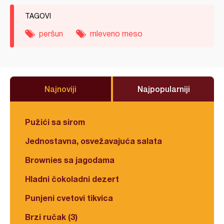
TAGOVI
peršun
mleveno meso
Najnoviji
Najpopularniji
Pužići sa sirom
Jednostavna, osvežavajuća salata
Brownies sa jagodama
Hladni čokoladni dezert
Punjeni cvetovi tikvica
Brzi ručak (3)