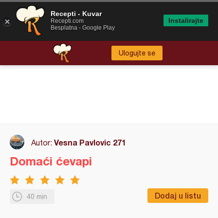
Recepti - Kuvar
Instalirajte
Recepti.com
Besplatna - Google Play
Ulogujte se
Vesna Pavlovic 271
Autor:
Domaći ćevapi
Dodaj u listu
40 min