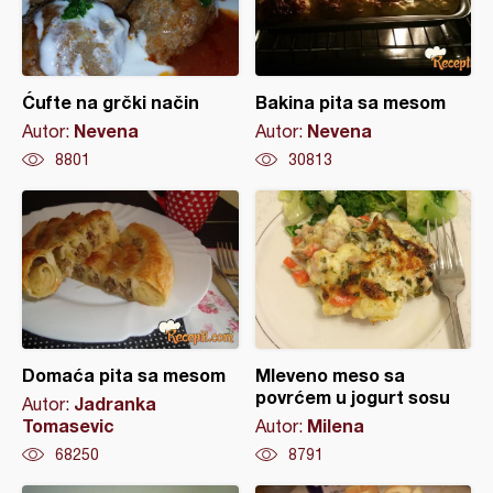
Ćufte na grčki način
Bakina pita sa mesom
Nevena
Nevena
Autor:
Autor:
8801
30813
Domaća pita sa mesom
Mleveno meso sa
povrćem u jogurt sosu
Jadranka
Autor:
Tomasevic
Milena
Autor:
68250
8791