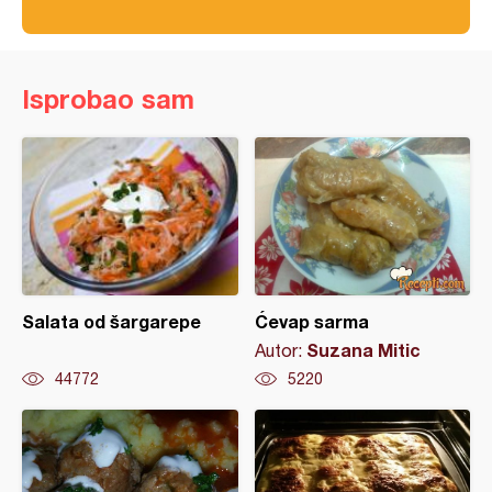
Isprobao sam
Salata od šargarepe
Ćevap sarma
Suzana Mitic
Autor:
44772
5220