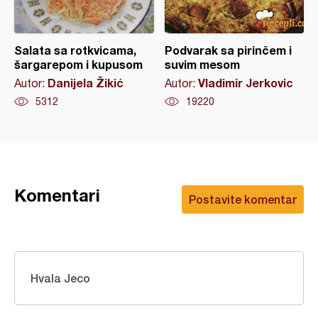
Salata sa rotkvicama,
Podvarak sa pirinčem i
šargarepom i kupusom
suvim mesom
Danijela Žikić
Vladimir Jerkovic
Autor:
Autor:
5312
19220
Komentari
Postavite komentar
Hvala Jeco