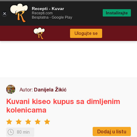
Recepti - Kuvar
Instalirajte
Recepti.com
Besplatna - Google Play
Ulogujte se
Danijela Žikić
Autor:
Kuvani kiseo kupus sa dimljenim
kolenicama
Dodaj u listu
80 min