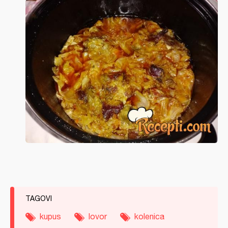
TAGOVI
kupus
lovor
kolenica