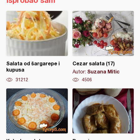
Isprobao sam
Salata od šargarepe i
Cezar salata (17)
kupusa
Suzana Mitic
Autor:
31212
4506