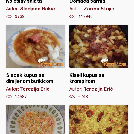
Koleslav salata
Domaća sarma
Sladjana Bokic
Zorica Stajić
Autor:
Autor:
9739
117946
Sladak kupus sa
Kiseli kupus sa
dimljenom butkicom
krompirom
Terezija Erić
Terezija Erić
Autor:
Autor:
14587
6748