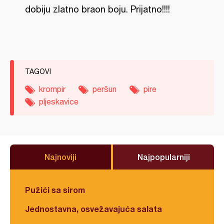
dobiju zlatno braon boju. Prijatno!!!!
TAGOVI
krompir
peršun
pire
pljeskavice
Najnoviji
Najpopularniji
Pužići sa sirom
Jednostavna, osvežavajuća salata