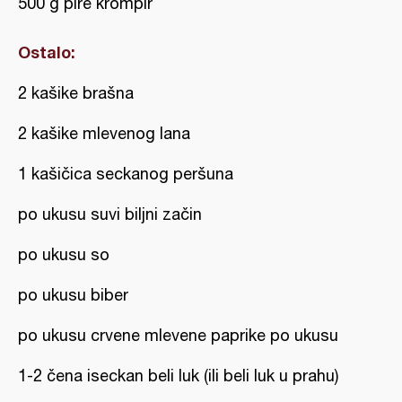
500 g pire krompir
Ostalo:
2 kašike brašna
2 kašike mlevenog lana
1 kašičica seckanog peršuna
po ukusu suvi biljni začin
po ukusu so
po ukusu biber
po ukusu crvene mlevene paprike po ukusu
1-2 čena iseckan beli luk (ili beli luk u prahu)