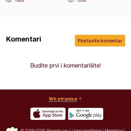
1605
1256
Komentari
Postavite komentar
Budite prvi i komentarišite!
Vrh stranice
© 2009-2026 Recepti.com |
Uslovi korišćenja
|
Marketing
|