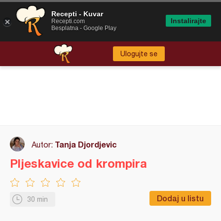
Recepti - Kuvar
Instalirajte
Recepti.com
Besplatna - Google Play
Ulogujte se
Tanja Djordjevic
Autor:
Pljeskavice od krompira
Dodaj u listu
30 min