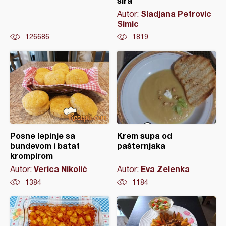
sira
Sladjana Petrovic
Autor:
Simic
126686
1819
Posne lepinje sa
Krem supa od
bundevom i batat
pašternjaka
krompirom
Verica Nikolić
Eva Zelenka
Autor:
Autor:
1384
1184