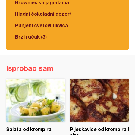
Brownies sa jagodama
Hladni čokoladni dezert
Punjeni cvetovi tikvica
Brzi ručak (3)
Isprobao sam
Salata od krompira
Pljeskavice od krompira i