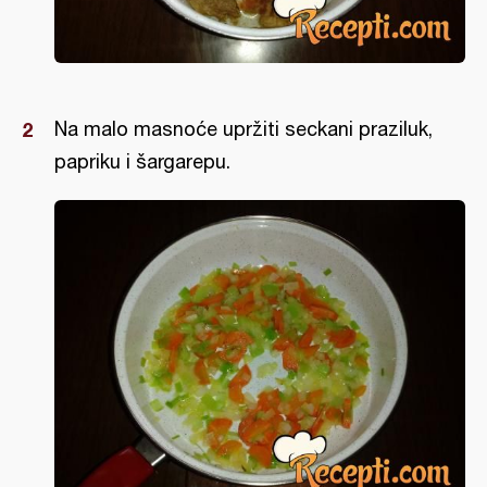
Na malo masnoće upržiti seckani praziluk,
papriku i šargarepu.