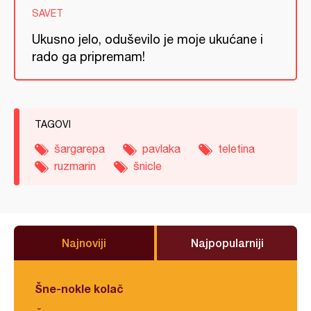
SAVET
Ukusno jelo, oduševilo je moje ukućane i
rado ga pripremam!
TAGOVI
šargarepa
pavlaka
teletina
ruzmarin
šnicle
Najnoviji
Najpopularniji
Šne-nokle kolač