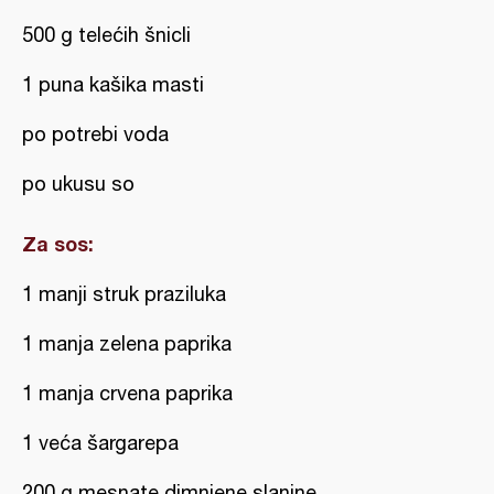
500 g telećih šnicli
1 puna kašika masti
po potrebi voda
po ukusu so
Za sos:
1 manji struk praziluka
1 manja zelena paprika
1 manja crvena paprika
1 veća šargarepa
200 g mesnate dimnjene slanine