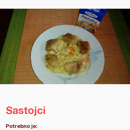
Sastojci
Potrebno je: