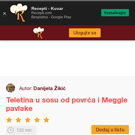
Recepti - Kuvar
Instalirajte
Recepti.com
Besplatna - Google Play
Ulogujte se
Danijela Žikić
Autor:
Teletina u sosu od povrća i Meggle
pavlake
Dodaj u listu
120 min