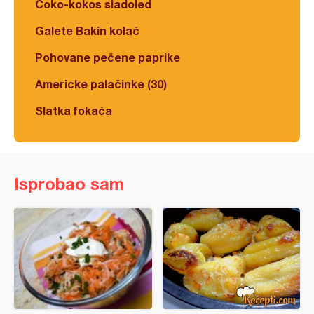
Čoko-kokos sladoled
Galete Bakin kolač
Pohovane pečene paprike
Americke palačinke (30)
Slatka fokača
Isprobao sam