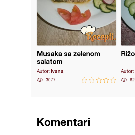
Musaka sa zelenom
Riž
salatom
Ivana
Autor:
Autor:
3077
62
Komentari