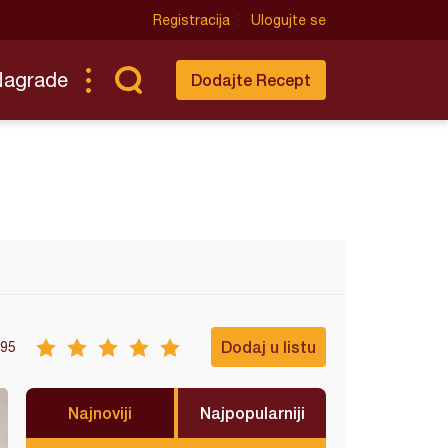
Registracija
Ulogujte se
Nagrade
Dodajte Recept
Dodaj u listu
95
Najnoviji
Najpopularniji