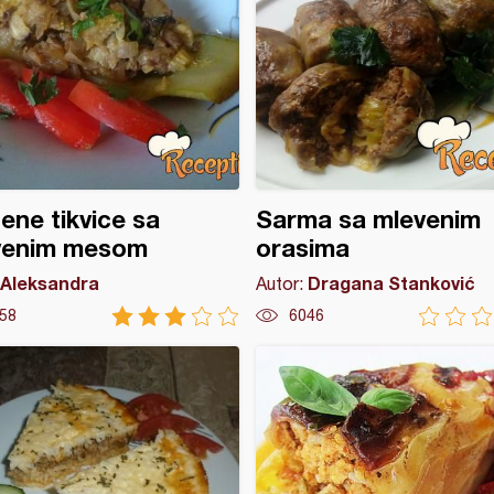
ene tikvice sa
Sarma sa mlevenim
venim mesom
orasima
Aleksandra
Dragana Stanković
Autor:
58
6046