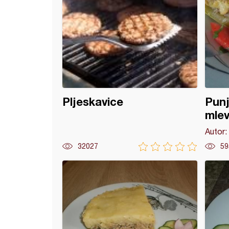
Pljeskavice
Punj
mle
Autor:
32027
59
ac sa mlevenim mesom i rezancima