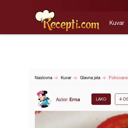
Kuvar
Naslovna
Kuvar
Glavna jela
Pohovane 
Erna
Autor:
LAKO
4
OS