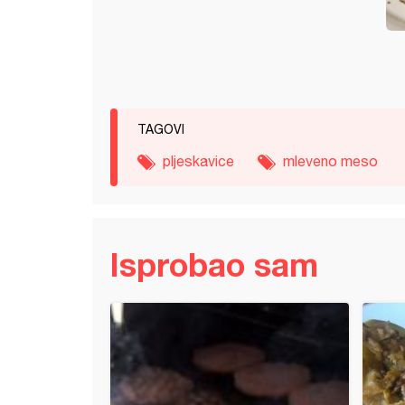
TAGOVI
pljeskavice
mleveno meso
Isprobao sam
 empanade