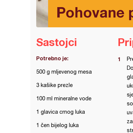
Pohovane p
Sastojci
Pr
Potrebno je:
Pr
Do
500 g mljevenog mesa
gl
3 kašike prezle
uk
sj
100 ml mineralne vode
so
1 glavica crnog luka
uv
za
1 čen bijelog luka
st