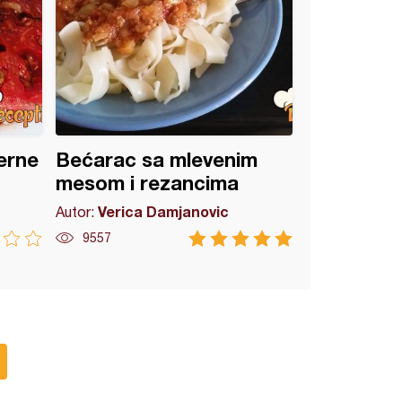
erne
Bećarac sa mlevenim
mesom i rezancima
Verica Damjanovic
Autor:
9557