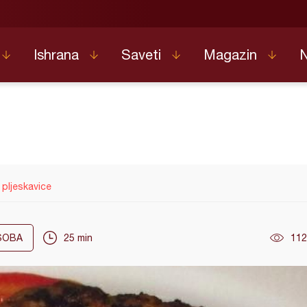
Ishrana
Saveti
Magazin
pljeskavice
OBA
25 min
112