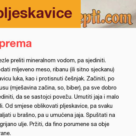
ljeskavice
iprema
ezle preliti mineralnom vodom, pa sjediniti.
dati mljeveno meso, ribanu (ili sitno sjeckanu)
avicu luka, kao i protisnuti češnjak. Začiniti, po
usu (mješavina začina, so, biber), pa sve dobro
ediniti, da se sastojci povežu. Umutiti jaja i malo
li. Od smjese oblikovati pljeskavice, pa svaku
aljati u brašno, pa u umućena jaja. Spuštati na
grijano ulje. Pržiti, da fino porumene sa obje
rane.