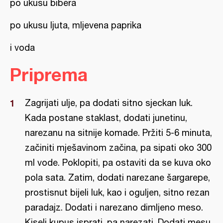
po ukusu bibera
po ukusu ljuta, mljevena paprika
i voda
Priprema
Zagrijati ulje, pa dodati sitno sjeckan luk.
Kada postane staklast, dodati junetinu,
narezanu na sitnije komade. Pržiti 5-6 minuta,
začiniti mješavinom začina, pa sipati oko 300
ml vode. Poklopiti, pa ostaviti da se kuva oko
pola sata. Zatim, dodati narezane šargarepe,
prostisnut bijeli luk, kao i oguljen, sitno rezan
paradajz. Dodati i narezano dimljeno meso.
Kiseli kupus isprati, pa narezati. Dodati mesu