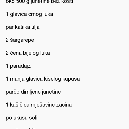
oko 500 g junetine bez kosti
1 glavica crnog luka
par kašika ulja
2 šargarepe
2 čena bijelog luka
1 paradajz
1 manja glavica kiselog kupusa
parče dimljene junetine
1 kašičica mješavine začina
po ukusu soli