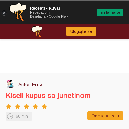
Recepti - Kuvar
Instalirajte
Recepti.com
Besplatna - Google Play
Ulogujte se
Erna
Autor:
Kiseli kupus sa junetinom
Dodaj u listu
60 min