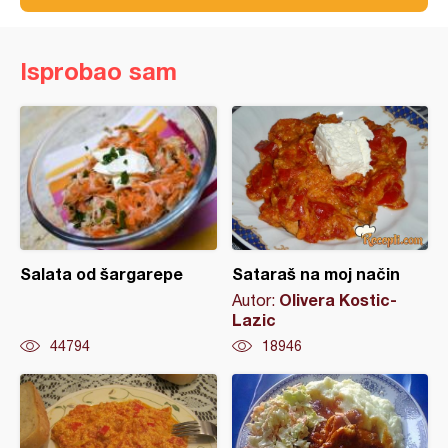
Isprobao sam
Salata od šargarepe
Sataraš na moj način
Olivera Kostic-
Autor:
Lazic
44794
18946