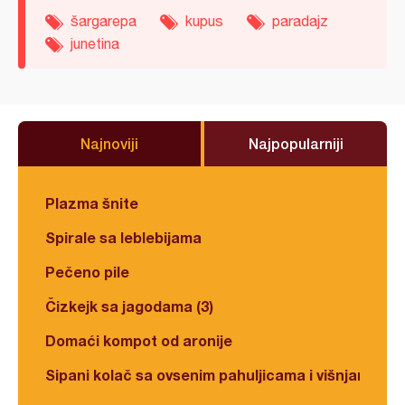
šargarepa
kupus
paradajz
junetina
Najnoviji
Najpopularniji
Plazma šnite
Spirale sa leblebijama
Pečeno pile
Čizkejk sa jagodama (3)
Domaći kompot od aronije
Sipani kolač sa ovsenim pahuljicama i višnjama