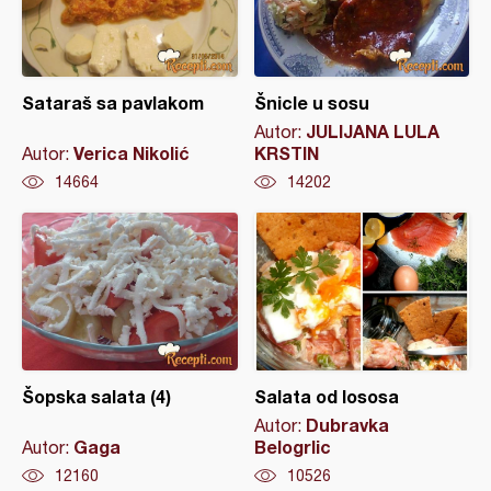
Sataraš sa pavlakom
Šnicle u sosu
JULIJANA LULA
Autor:
Verica Nikolić
KRSTIN
Autor:
14664
14202
Šopska salata (4)
Salata od lososa
Dubravka
Autor:
Gaga
Belogrlic
Autor:
12160
10526