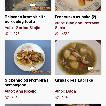
Rolovana krompir pita
Francuska musaka (2)
od kiselog testa
Sladjana Petrovic
Autor:
Zorica Stajić
Simic
Autor:
1975
4562
Složenac od krompira i
Grašak bez zaprške
šampinjona
Ana Nikolić
Daca
Autor:
Autor:
2012
1743