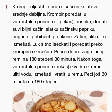
Krompir oljuštiti, oprati i iseći na kolutove
srednje debljine. Krompir poređati u
vatrostalnu posudu (ili pekač), posoliti, dodati
suvi biljni začin, slatku začinsku papriku,
origano i pobiberiti po ukusu. Zatim, uliti ulje i
izmešati. Luk sitno iseckati i poređati preko
krompira i izmešati. Peći u dobro zagrejanoj
rerni na 180 stepeni 30 minuta. Nakon toga,
vatrostalnu posudu (pekač) izvaditi iz rerne,
uliti vodu, izmešati i vratiti u rernu. Peći još 30
minuta na 180 stepeni.