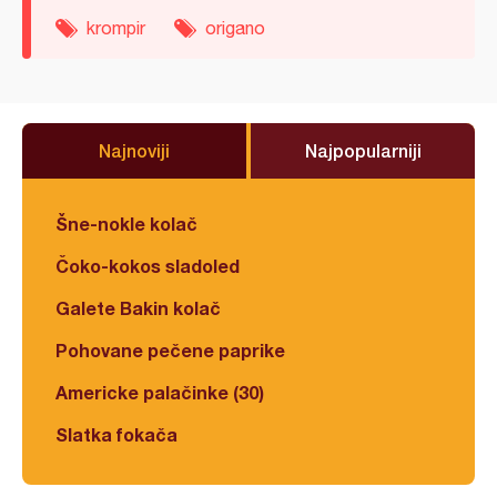
krompir
origano
Najnoviji
Najpopularniji
Šne-nokle kolač
Čoko-kokos sladoled
Galete Bakin kolač
Pohovane pečene paprike
Americke palačinke (30)
Slatka fokača