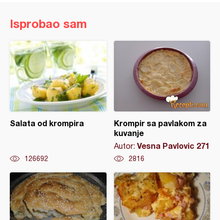
Isprobao sam
Salata od krompira
Krompir sa pavlakom za
kuvanje
Vesna Pavlovic 271
Autor:
126692
2816