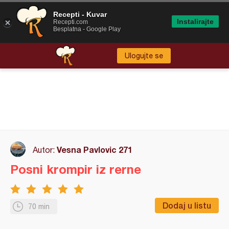
Recepti - Kuvar
Instalirajte
Recepti.com
Besplatna - Google Play
Ulogujte se
Vesna Pavlovic 271
Autor:
Posni krompir iz rerne
Dodaj u listu
70 min