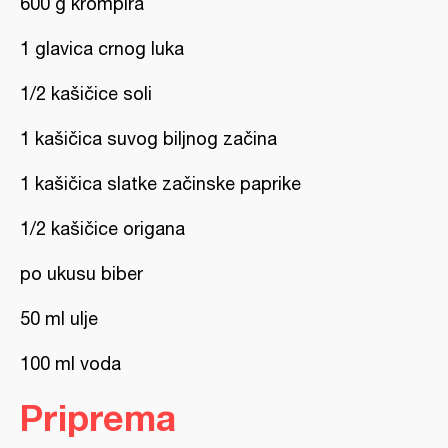
600 g krompira
1 glavica crnog luka
1/2 kašičice soli
1 kašičica suvog biljnog začina
1 kašičica slatke začinske paprike
1/2 kašičice origana
po ukusu biber
50 ml ulje
100 ml voda
Priprema