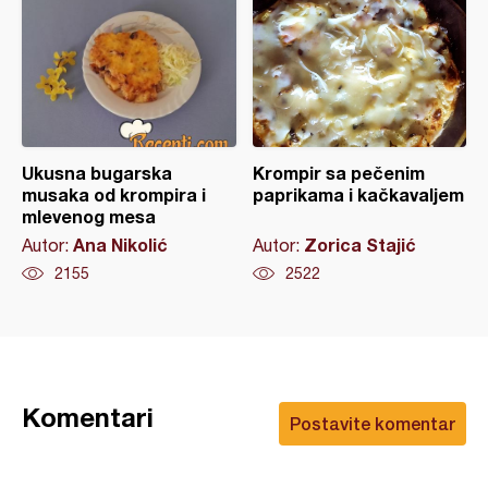
Ukusna bugarska
Krompir sa pečenim
musaka od krompira i
paprikama i kačkavaljem
mlevenog mesa
Ana Nikolić
Zorica Stajić
Autor:
Autor:
2155
2522
Komentari
Postavite komentar