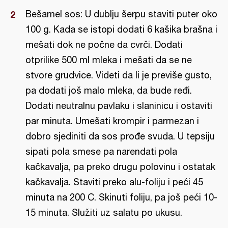
Bešamel sos: U dublju šerpu staviti puter oko
100 g. Kada se istopi dodati 6 kašika brašna i
mešati dok ne počne da cvrči. Dodati
otprilike 500 ml mleka i mešati da se ne
stvore grudvice. Videti da li je previše gusto,
pa dodati još malo mleka, da bude ređi.
Dodati neutralnu pavlaku i slaninicu i ostaviti
par minuta. Umešati krompir i parmezan i
dobro sjediniti da sos prođe svuda. U tepsiju
sipati pola smese pa narendati pola
kačkavalja, pa preko drugu polovinu i ostatak
kačkavalja. Staviti preko alu-foliju i peći 45
minuta na 200 C. Skinuti foliju, pa još peći 10-
15 minuta. Služiti uz salatu po ukusu.