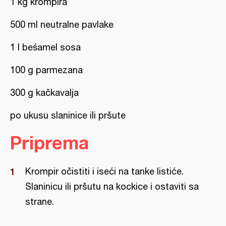
1 kg krompira
500 ml neutralne pavlake
1 l beśamel sosa
100 g parmezana
300 g kačkavalja
po ukusu slaninice ili pršute
Priprema
Krompir očistiti i iseći na tanke listiće.
Slaninicu ili pršutu na kockice i ostaviti sa
strane.