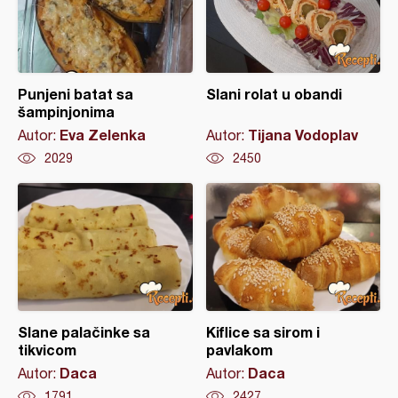
Punjeni batat sa
Slani rolat u obandi
šampinjonima
Eva Zelenka
Tijana Vodoplav
Autor:
Autor:
2029
2450
Slane palačinke sa
Kiflice sa sirom i
tikvicom
pavlakom
Daca
Daca
Autor:
Autor:
1791
2427