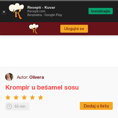
Recepti - Kuvar
Instalirajte
Recepti.com
Besplatna - Google Play
Ulogujte se
Olivera
Autor:
Krompir u beśamel sosu
Dodaj u listu
60 min