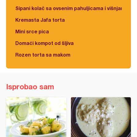
Sipani kolač sa ovsenim pahuljicama i višnjama
Kremasta Jafa torta
Mini srce pica
Domaći kompot od šljiva
Rozen torta sa makom
Isprobao sam