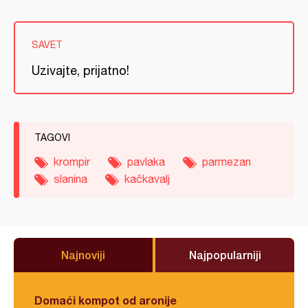
SAVET
Uzivajte, prijatno!
TAGOVI
krompir
pavlaka
parmezan
slanina
kačkavalj
Najnoviji
Najpopularniji
Domaći kompot od aronije