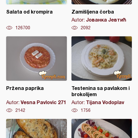
Salata od krompira
Zamišljena čorba
Јованка Јевтић
Autor:
126700
2092
Pržena paprika
Testenina sa pavlakom i
brokolijem
Vesna Pavlovic 271
Tijana Vodoplav
Autor:
Autor:
2142
1756