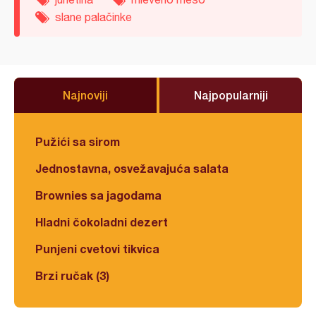
slane palačinke
Najnoviji
Najpopularniji
Pužići sa sirom
Jednostavna, osvežavajuća salata
Brownies sa jagodama
Hladni čokoladni dezert
Punjeni cvetovi tikvica
Brzi ručak (3)