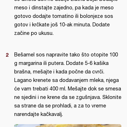
meso i dinstajte zajedno, pa kada je meso
gotovo dodajte tomatino ili bolonjeze sos
gotov i krčkate još 10-ak minuta. Dodate
začine po ukusu.
Bešamel sos napravite tako što otopite 100
g margarina ili putera. Dodate 5-6 kašika
brašna, mešajte i kada počne da cvrči.
Lagano krenete sa dodavanjem mleka, njega
će vam trebati 400 ml. Mešajte dok se smesa
ne sjedini i ne krene da se zgušnjava. Sklonite
sa strane da se prohladi, a za to vreme
narendajte kačkavalj.