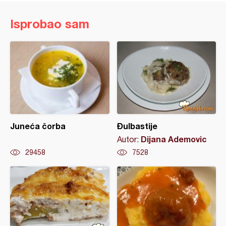
Isprobao sam
Juneća čorba
Đulbastije
Dijana Ademovic
Autor:
29458
7528