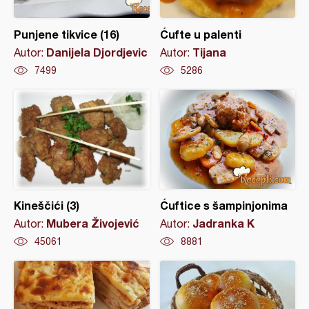
Punjene tikvice (16)
Ćufte u palenti
Danijela Djordjevic
Tijana
Autor:
Autor:
7499
5286
Kineščići (3)
Ćuftice s šampinjonima
Mubera Živojević
Jadranka K
Autor:
Autor:
45061
8881