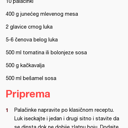
10 palačinki
400 g junećeg mlevenog mesa
2 glavice crnog luka
5-6 čenova belog luka
500 ml tomatina ili bolonjeze sosa
500 g kačkavalja
500 ml bešamel sosa
Priprema
Palačinke napravite po klasičnom receptu.
Luk iseckajte i jedan i drugi sitno i stavite da
se dinsta dok ne dobije zlatnu boju. Dodajte