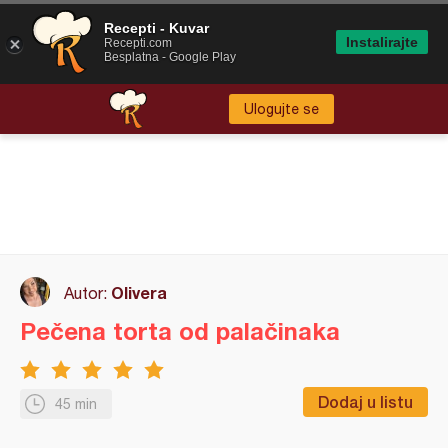
Recepti - Kuvar
Instalirajte
Recepti.com
Besplatna - Google Play
Ulogujte se
Olivera
Autor:
Pečena torta od palačinaka
Dodaj u listu
45 min