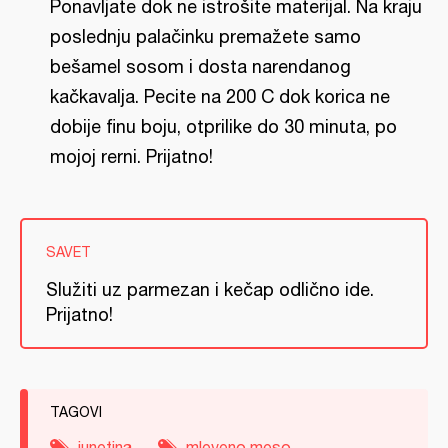
Ponavljate dok ne istrošite materijal. Na kraju
poslednju palačinku premažete samo
bešamel sosom i dosta narendanog
kačkavalja. Pecite na 200 C dok korica ne
dobije finu boju, otprilike do 30 minuta, po
mojoj rerni. Prijatno!
SAVET
Služiti uz parmezan i kečap odlično ide.
Prijatno!
TAGOVI
junetina
mleveno meso