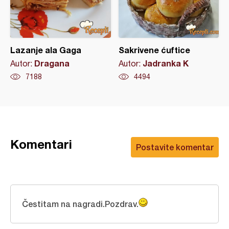
Lazanje ala Gaga
Sakrivene ćuftice
Dragana
Jadranka K
Autor:
Autor:
7188
4494
Komentari
Postavite komentar
Čestitam na nagradi.Pozdrav.