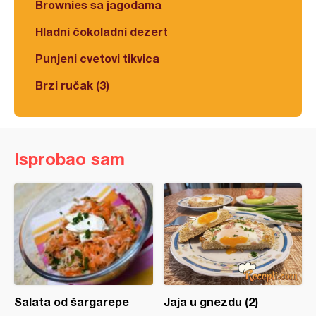
Brownies sa jagodama
Hladni čokoladni dezert
Punjeni cvetovi tikvica
Brzi ručak (3)
Isprobao sam
Salata od šargarepe
Jaja u gnezdu (2)