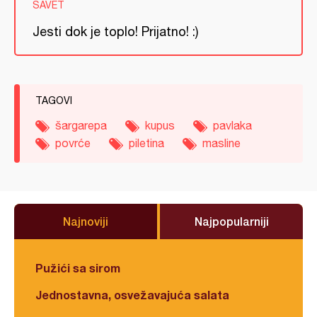
SAVET
Jesti dok je toplo! Prijatno! :)
TAGOVI
šargarepa
kupus
pavlaka
povrće
piletina
masline
Najnoviji
Najpopularniji
Pužići sa sirom
Jednostavna, osvežavajuća salata