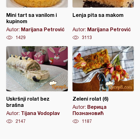
Mini tart sa vanilom i
Lenja pita sa makom
kupinom
Marijana Petrović
Marijana Petrović
Autor:
Autor:
1429
3113
Uskršnji rolat bez
Zeleni rolat (6)
brašna
Верица
Autor:
Tijana Vodoplav
Познановић
Autor:
2147
1187