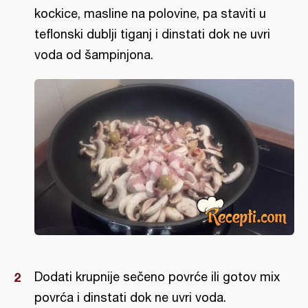
kockice, masline na polovine, pa staviti u
teflonski dublji tiganj i dinstati dok ne uvri
voda od šampinjona.
Dodati krupnije sečeno povrće ili gotov mix
povrća i dinstati dok ne uvri voda.