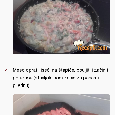
Meso oprati, iseći na štapiće, pouljiti i začiniti
po ukusu (stavljala sam začin za pečenu
piletinu).