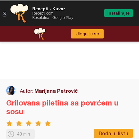
Recepti - Kuvar
Instalirajte
Recepti.com
Besplatna - Google Play
Ulogujte se
Marijana Petrović
Autor:
Grilovana piletina sa povrćem u
sosu
Dodaj u listu
40 min