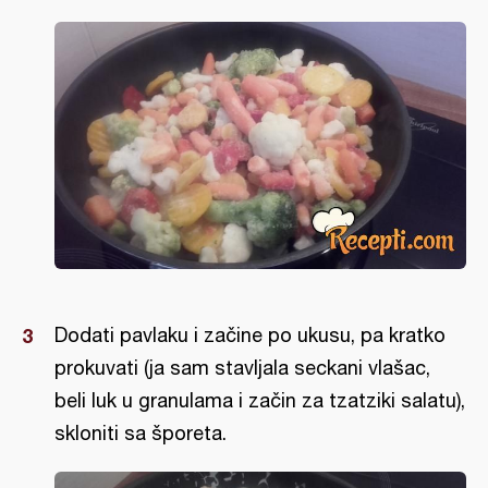
Dodati pavlaku i začine po ukusu, pa kratko
prokuvati (ja sam stavljala seckani vlašac,
beli luk u granulama i začin za tzatziki salatu),
skloniti sa šporeta.