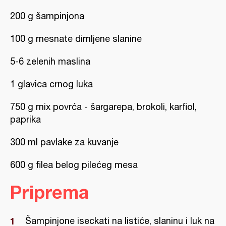
200 g šampinjona
100 g mesnate dimljene slanine
5-6 zelenih maslina
1 glavica crnog luka
750 g mix povrća - šargarepa, brokoli, karfiol,
paprika
300 ml pavlake za kuvanje
600 g filea belog pilećeg mesa
Priprema
Šampinjone iseckati na listiće, slaninu i luk na