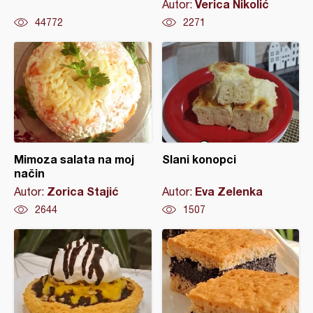
Verica Nikolić
Autor:
44772
2271
Mimoza salata na moj
Slani konopci
način
Zorica Stajić
Eva Zelenka
Autor:
Autor:
2644
1507