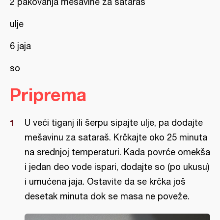
2 pakovanja mešavine za sataraš
ulje
6 jaja
so
Priprema
U veći tiganj ili šerpu sipajte ulje, pa dodajte
mešavinu za sataraš. Krčkajte oko 25 minuta
na srednjoj temperaturi. Kada povrće omekša
i jedan deo vode ispari, dodajte so (po ukusu)
i umućena jaja. Ostavite da se krčka još
desetak minuta dok se masa ne poveže.