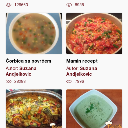
126663
8938
Čorbica sa povrćem
Mamin recept
Suzana
Suzana
Autor:
Autor:
Andjelkovic
Andjelkovic
28288
7996