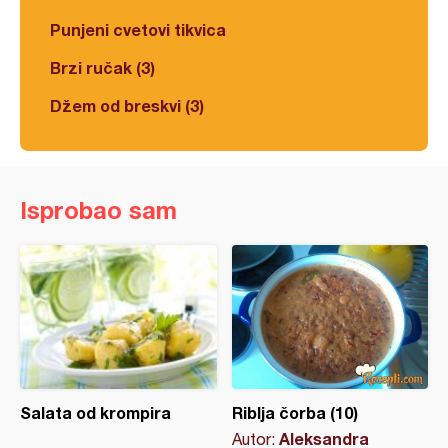
Punjeni cvetovi tikvica
Brzi ručak (3)
Džem od breskvi (3)
Isprobao sam
Salata od krompira
Riblja čorba (10)
Aleksandra
Autor: