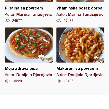
Piletina sa povrćem
Vitaminska potaž čorba
Marina Tanasijevic
Marina Tanasijevic
Autor:
Autor:
24577
27483
Moja zdrava pica
Makaroni sa povrćem
Danijela Djordjevic
Danijela Djordjevic
Autor:
Autor:
13228
10405