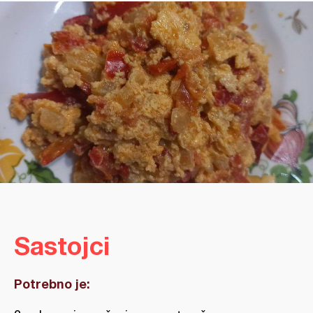
Sastojci
Potrebno je: