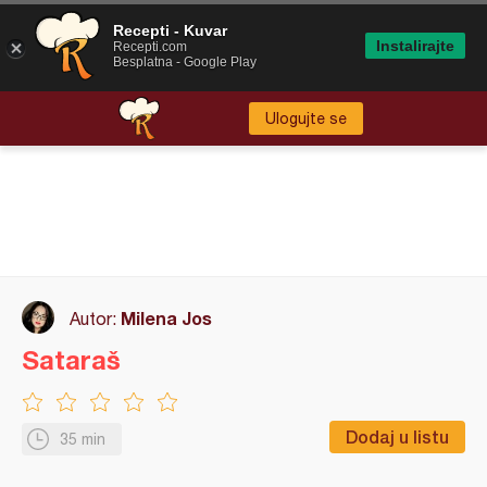
Recepti - Kuvar
Instalirajte
Recepti.com
Besplatna - Google Play
Ulogujte se
Milena Jos
Autor:
Sataraš
Dodaj u listu
35 min