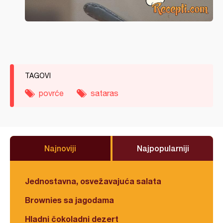
TAGOVI
povrće
sataras
Najnoviji
Najpopularniji
Jednostavna, osvežavajuća salata
Brownies sa jagodama
Hladni čokoladni dezert