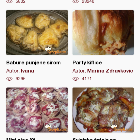
5802
28240
Babure punjene sirom
Party kiflice
Ivana
Marina Zdravkovic
Autor:
Autor:
9295
4171
Mini pice (9)
Svinjske šnicle sa