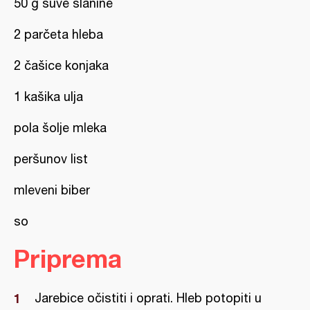
50 g suve slanine
2 parčeta hleba
2 čašice konjaka
1 kašika ulja
pola šolje mleka
peršunov list
mleveni biber
so
Priprema
Jarebice očistiti i oprati. Hleb potopiti u