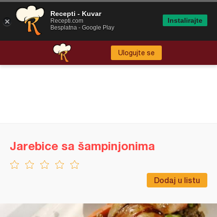
Recepti - Kuvar
Instalirajte
Recepti.com
Besplatna - Google Play
Ulogujte se
Jarebice sa šampinjonima
Dodaj u listu