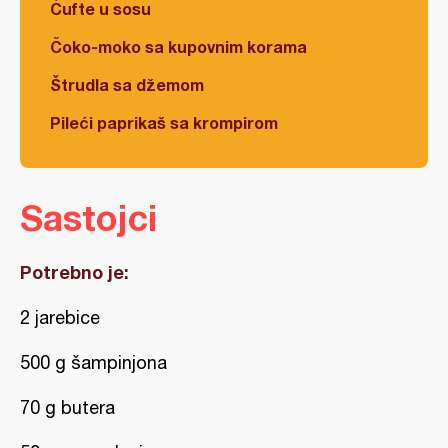
Ćufte u sosu
Čoko-moko sa kupovnim korama
Štrudla sa džemom
Pileći paprikaš sa krompirom
Sastojci
Potrebno je:
2 jarebice
500 g šampinjona
70 g butera