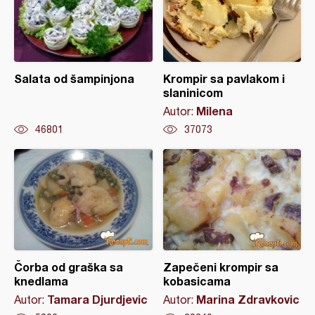
Salata od šampinjona
Krompir sa pavlakom i
slaninicom
Milena
Autor:
46801
37073
Čorba od graška sa
Zapečeni krompir sa
knedlama
kobasicama
Tamara Djurdjevic
Marina Zdravkovic
Autor:
Autor: