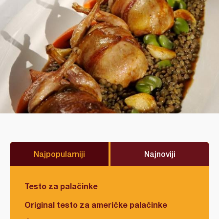
Najpopularniji
Najnoviji
Testo za palačinke
Original testo za američke palačinke