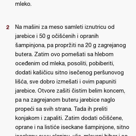
mleko.
Na mašini za meso samleti iznutricu od
jarebice i 50 g očišćenih i opranih
šampinjona, pa propržiti na 20 g zagrejanog
butera. Zatim ovo pomešati sa hlebom
oceđenim od mleka, posoliti, pobiberiti,
dodati kašičicu sitno isečenog peršunovog
lišća, sve dobro izmešati i ovim papuniti
jarebice. Otvore zašiti čistim belim koncem,
pa na zagrejanom buteru jarebice naglo
propeći sa svih strana. Tada ih preliti
konjakom i zapaliti. Zatim dodati očišćene,
oprane i na listiće iseckane šampinjone, sitno