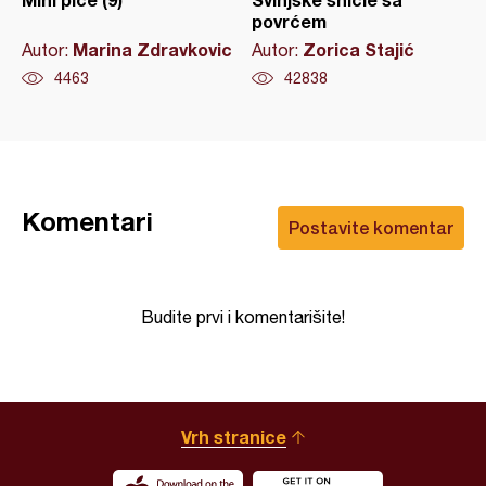
povrćem
Marina Zdravkovic
Zorica Stajić
Autor:
Autor:
4463
42838
Komentari
Postavite komentar
Budite prvi i komentarišite!
Vrh stranice