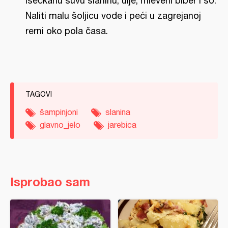
iseckanu suvu slaninu, ulje, mleveni biber i so.
Naliti malu šoljicu vode i peći u zagrejanoj
rerni oko pola časa.
TAGOVI
šampinjoni
slanina
glavno_jelo
jarebica
Isprobao sam