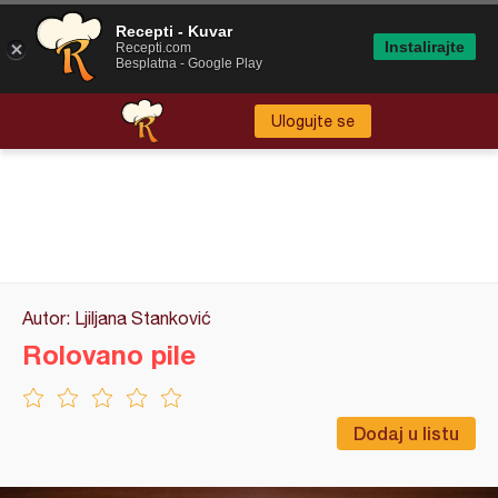
Recepti - Kuvar
Instalirajte
Recepti.com
Besplatna - Google Play
Ulogujte se
Autor: Ljiljana Stanković
Rolovano pile
Dodaj u listu