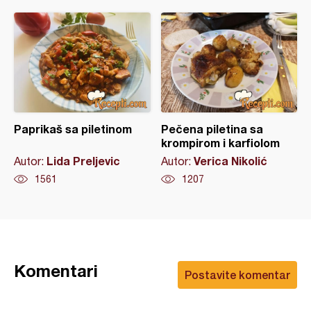
Paprikaš sa piletinom
Pečena piletina sa
krompirom i karfiolom
Lida Preljevic
Verica Nikolić
Autor:
Autor:
1561
1207
Komentari
Postavite komentar