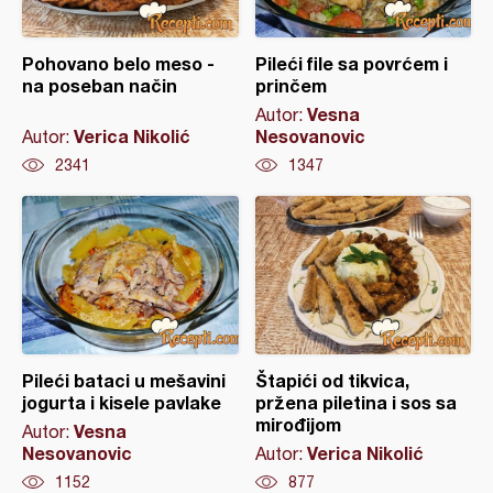
Pohovano belo meso -
Pileći file sa povrćem i
na poseban način
prinčem
Vesna
Autor:
Verica Nikolić
Nesovanovic
Autor:
2341
1347
Pileći bataci u mešavini
Štapići od tikvica,
jogurta i kisele pavlake
pržena piletina i sos sa
mirođijom
Vesna
Autor:
Nesovanovic
Verica Nikolić
Autor:
1152
877