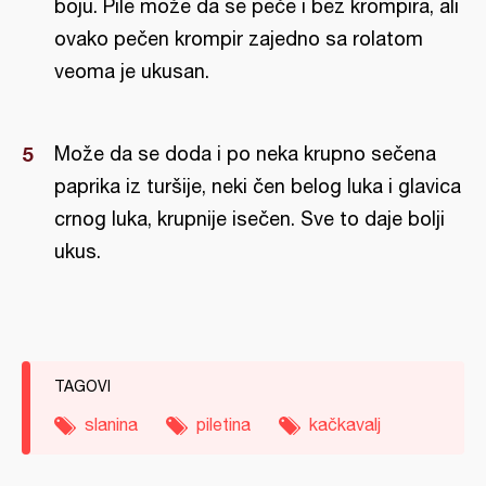
boju. Pile može da se peče i bez krompira, ali
ovako pečen krompir zajedno sa rolatom
veoma je ukusan.
Može da se doda i po neka krupno sečena
paprika iz turšije, neki čen belog luka i glavica
crnog luka, krupnije isečen. Sve to daje bolji
ukus.
TAGOVI
slanina
piletina
kačkavalj