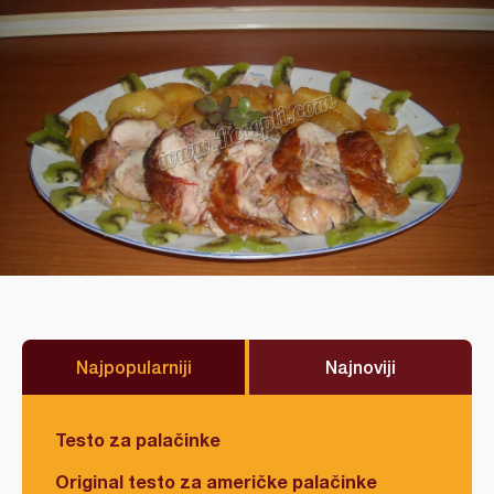
Najpopularniji
Najnoviji
Testo za palačinke
Original testo za američke palačinke