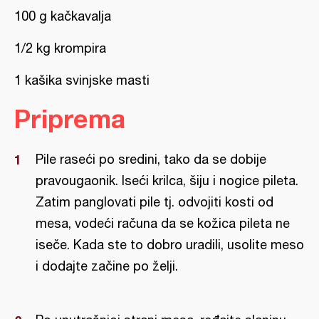
100 g kačkavalja
1/2 kg krompira
1 kašika svinjske masti
Priprema
Pile raseći po sredini, tako da se dobije
pravougaonik. Iseći krilca, šiju i nogice pileta.
Zatim panglovati pile tj. odvojiti kosti od
mesa, vodeći računa da se kožica pileta ne
iseče. Kada ste to dobro uradili, usolite meso
i dodajte začine po želji.