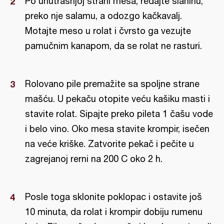
Po unutrašnjoj strani mesa, ređajte slaninu,
preko nje salamu, a odozgo kačkavalj.
Motajte meso u rolat i čvrsto ga vezujte
pamučnim kanapom, da se rolat ne rasturi.
Rolovano pile premažite sa spoljne strane
mašću. U pekaču otopite veću kašiku masti i
stavite rolat. Sipajte preko pileta 1 čašu vode
i belo vino. Oko mesa stavite krompir, isečen
na veće kriške. Zatvorite pekač i pečite u
zagrejanoj rerni na 200 C oko 2 h.
Posle toga sklonite poklopac i ostavite još
10 minuta, da rolat i krompir dobiju rumenu