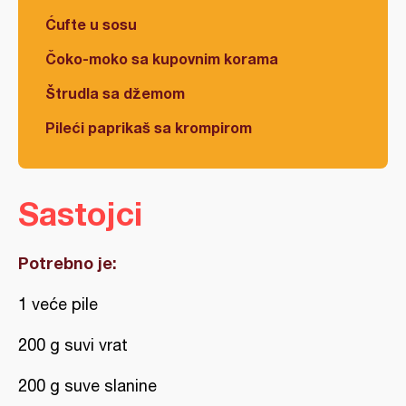
Ćufte u sosu
Čoko-moko sa kupovnim korama
Štrudla sa džemom
Pileći paprikaš sa krompirom
Sastojci
Potrebno je:
1 veće pile
200 g suvi vrat
200 g suve slanine