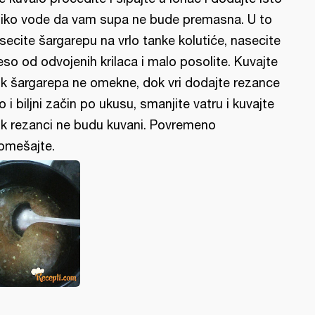
liko vode da vam supa ne bude premasna. U to
secite šargarepu na vrlo tanke kolutiće, nasecite
so od odvojenih krilaca i malo posolite. Kuvajte
k šargarepa ne omekne, dok vri dodajte rezance
o i biljni začin po ukusu, smanjite vatru i kuvajte
k rezanci ne budu kuvani. Povremeno
omešajte.