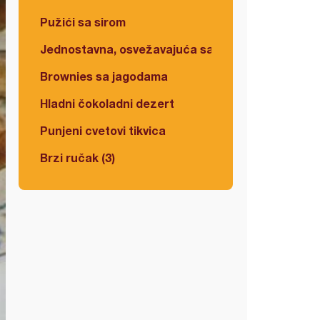
Pužići sa sirom
Jednostavna, osvežavajuća salata
Brownies sa jagodama
Hladni čokoladni dezert
Punjeni cvetovi tikvica
Brzi ručak (3)