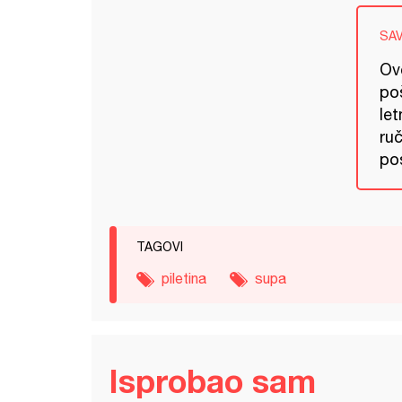
SA
Ovo
po
le
ruč
pos
TAGOVI
piletina
supa
Isprobao sam