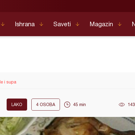
Ishrana
Saveti
Magazin
le i supa
LAKO
4
OSOBA
45 min
143