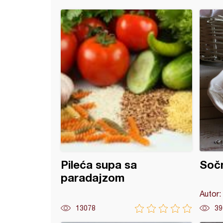
 sa piletinom i tikvicama
Pileća supa sa
Sočn
paradajzom
Autor:
13078
39