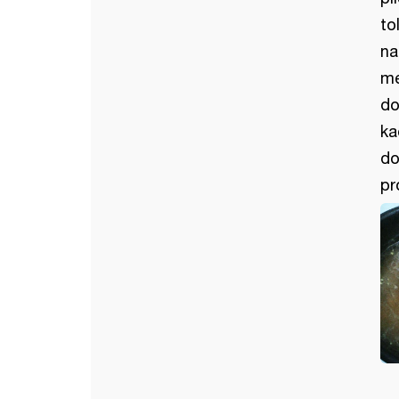
to
na
me
do
ka
do
pr