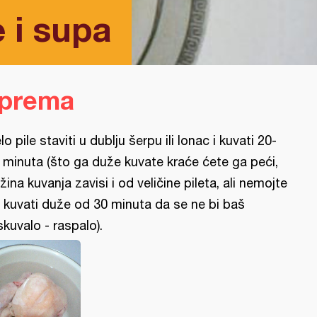
 i supa
iprema
lo pile staviti u dublju šerpu ili lonac i kuvati 20-
 minuta (što ga duže kuvate kraće ćete ga peći,
žina kuvanja zavisi i od veličine pileta, ali nemojte
 kuvati duže od 30 minuta da se ne bi baš
skuvalo - raspalo).