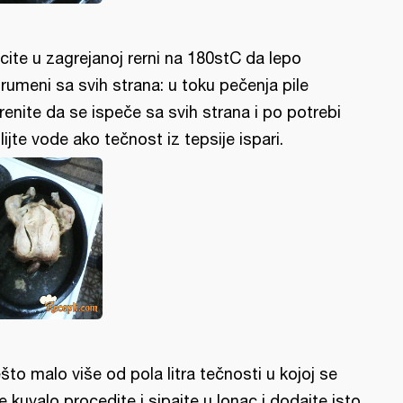
cite u zagrejanoj rerni na 180stC da lepo
rumeni sa svih strana: u toku pečenja pile
renite da se ispeče sa svih strana i po potrebi
lijte vode ako tečnost iz tepsije ispari.
što malo više od pola litra tečnosti u kojoj se
le kuvalo procedite i sipajte u lonac i dodajte isto