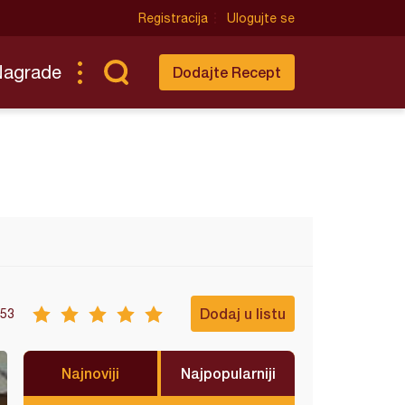
Registracija
Ulogujte se
Nagrade
Dodajte Recept
Dodaj u listu
53
Najnoviji
Najpopularniji