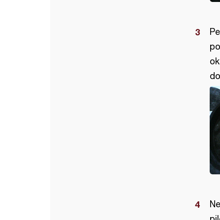
Pe
po
ok
do
Ne
pi