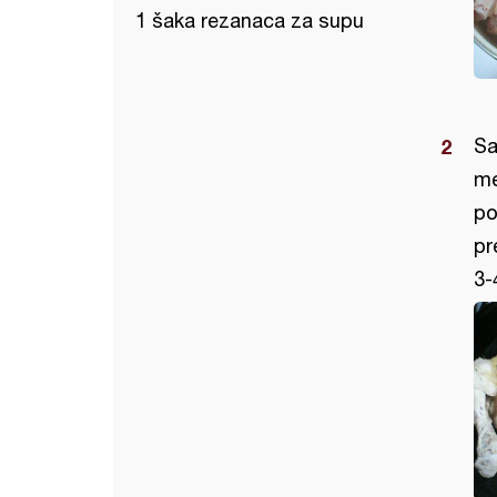
1 šaka rezanaca za supu
Sa
me
po
pr
3-