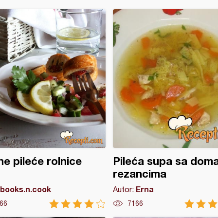
e pileće rolnice
Pileća supa sa dom
rezancima
books.n.cook
Erna
Autor:
66
7166