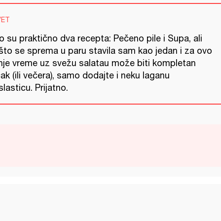
VET
 su praktično dva recepta: Pečeno pile i Supa, ali
što se sprema u paru stavila sam kao jedan i za ovo
tnje vreme uz svežu salatau može biti kompletan
ak (ili večera), samo dodajte i neku laganu
lasticu. Prijatno.