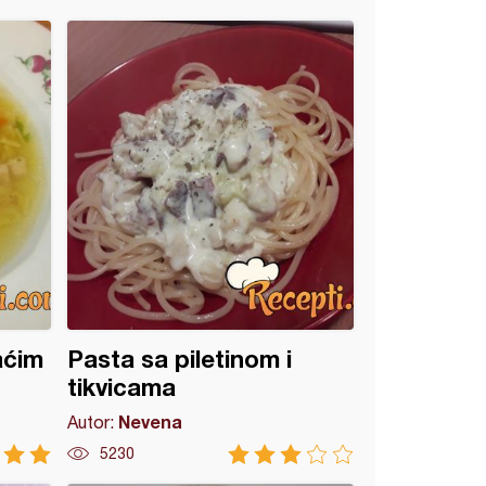
aćim
Pasta sa piletinom i
tikvicama
Nevena
Autor:
5230