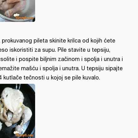
 prokuvanog pileta skinite krilca od kojih ćete
so iskoristiti za supu. Pile stavite u tepsiju,
solite i pospite biljnim začinom i spolja i unutra i
emažite mašću i spolja i unutra. U tepsiju sipajte
4 kutlače tečnosti u kojoj se pile kuvalo.