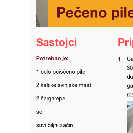
Pečeno pile
Sastojci
Pr
Potrebno je:
Ce
30
1 celo očišćeno pile
du
2 kašike svinjske masti
ga
ra
2 šargarepe
so
suvi biljni začin