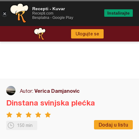
Recepti - Kuvar
Instalirajte
Recepti.com
Besplatna - Google Play
Ulogujte se
Verica Damjanovic
Autor:
Dinstana svinjska plećka
Dodaj u listu
150 min