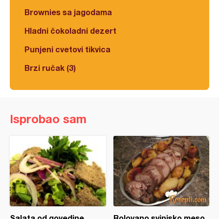
Brownies sa jagodama
Hladni čokoladni dezert
Punjeni cvetovi tikvica
Brzi ručak (3)
Isprobao sam
Salata od govedine
Rolovano svinjsko meso