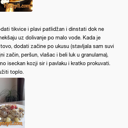
dati tikvice i plavi patlidžan i dinstati dok ne
ekšaju uz dolivanje po malo vode. Kada je
tovo, dodati začine po ukusu (stavljala sam suvi
ljni začin, peršun, vlašac i beli luk u granulama),
tno iseckan kozji sir i pavlaku i kratko prokuvati.
užiti toplo.