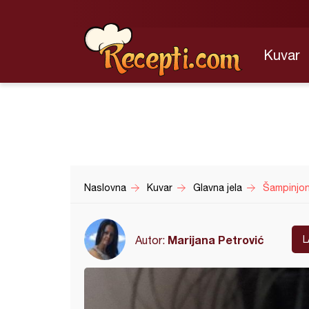
Kuvar
Naslovna
Kuvar
Glavna jela
Šampinjoni
Marijana Petrović
Autor:
L