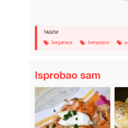
TAGOVI
šargarepa
šampinjoni
p
Isprobao sam
 šnicle sa krompirom