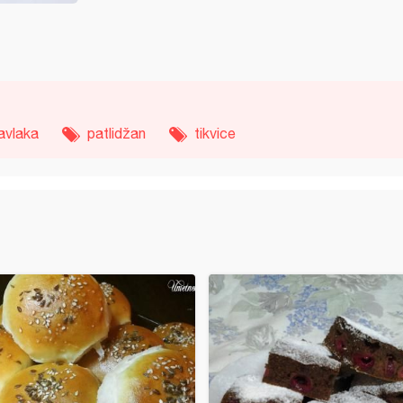
avlaka
patlidžan
tikvice