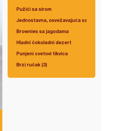
Pužići sa sirom
Jednostavna, osvežavajuća salata
Brownies sa jagodama
Hladni čokoladni dezert
Punjeni cvetovi tikvica
Brzi ručak (3)