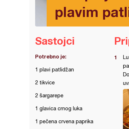
plavim pat
Sastojci
Pr
Potrebno je:
Lu
pa
1 plavi patlidžan
Do
2 tikvice
uv
2 šargarepe
1 glavica crnog luka
1 pečena crvena paprika