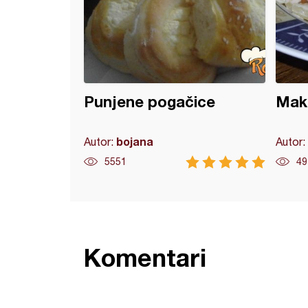
Punjene pogačice
Mak
bojana
Autor:
Autor:
5551
49
Komentari