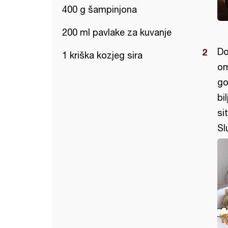
400 g šampinjona
200 ml pavlake za kuvanje
Do
1 kriška kozjeg sira
om
go
bi
si
Sl