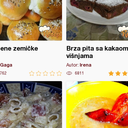
jene zemičke
Brza pita sa kakaom
višnjama
Gaga
Irena
Autor:
762
6811