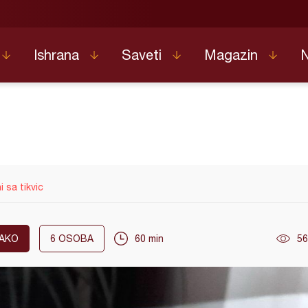
Ishrana
Saveti
Magazin
 sa tikvic
AKO
6
OSOBA
60 min
56