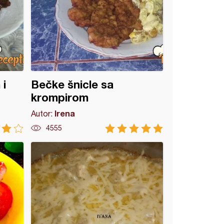
 i
Bečke šnicle sa
krompirom
Irena
Autor:
4555