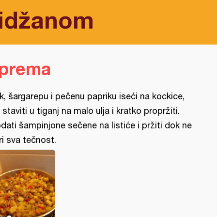
lidžanom
iprema
k, šargarepu i pečenu papriku iseći na kockice,
 staviti u tiganj na malo ulja i kratko propržiti.
dati šampinjone sečene na listiće i pržiti dok ne
ri sva tečnost.