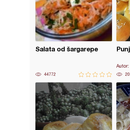
Salata od šargarepe
Pun
Autor:
44772
20
ina sa limunom