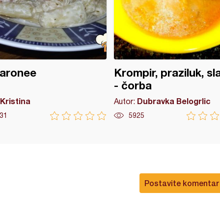
aronee
Krompir, praziluk, sl
- čorba
Kristina
Dubravka Belogrlic
Autor:
31
5925
Postavite komentar