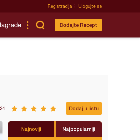
Registracija
Ulogujte se
Nagrade
Dodajte Recept
Dodaj u listu
24
Najnoviji
Najpopularniji