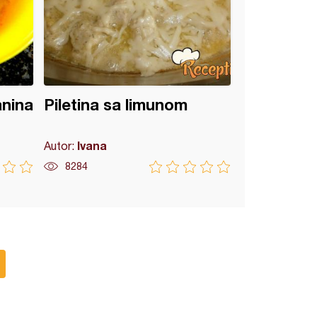
anina
Piletina sa limunom
Ivana
Autor:
8284