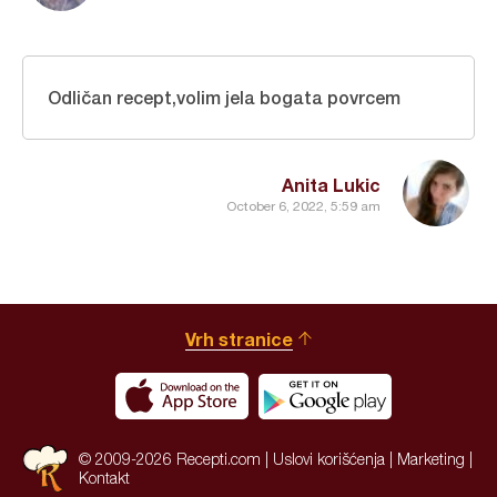
Odličan recept,volim jela bogata povrcem
Anita Lukic
October 6, 2022, 5:59 am
Vrh stranice
© 2009-2026 Recepti.com |
Uslovi korišćenja
|
Marketing
|
Kontakt