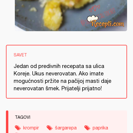
SAVET
Jedan od predivnih recepata sa ulica
Koreje. Ukus neverovatan. Ako imate
mogućnosti pržite na pačijoj masti daje
neverovatan šmek. Prijatelji prijatno!
TAGOVI
krompir
šargarepa
paprika