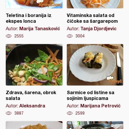
Teletina i boranija iz
Vitaminska salata od
ekspes lonca
čičoke sa šargarepom
Marija Tanasković
Tanja Djordjevic
Autor:
Autor:
2555
3004
Zdrava, šarena, obrok
Sarmice od listine sa
salata
sojinim ljuspicama
Aleksandra
Marijana Petrović
Autor:
Autor:
3887
2599