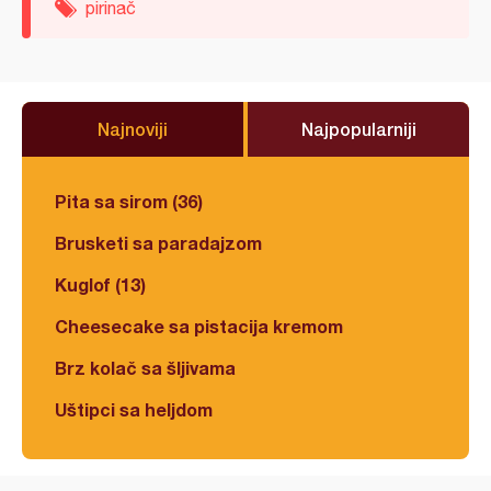
pirinač
Najnoviji
Najpopularniji
Pita sa sirom (36)
Brusketi sa paradajzom
Kuglof (13)
Cheesecake sa pistacija kremom
Brz kolač sa šljivama
Uštipci sa heljdom