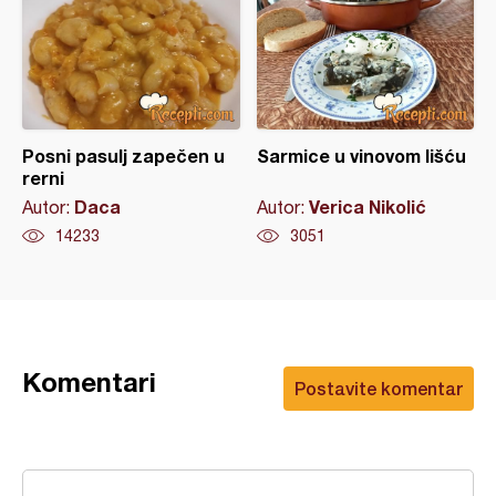
Posni pasulj zapečen u
Sarmice u vinovom lišću
rerni
Daca
Verica Nikolić
Autor:
Autor:
14233
3051
Komentari
Postavite komentar