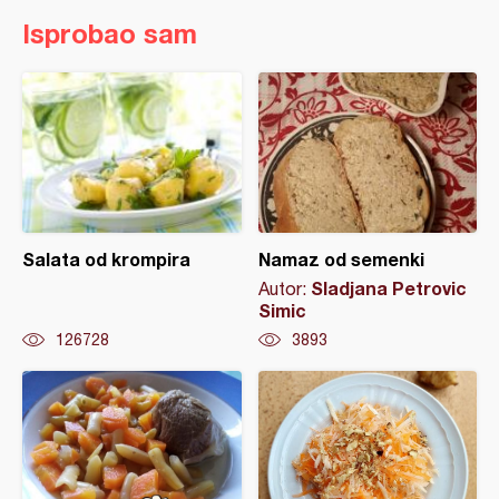
Isprobao sam
Salata od krompira
Namaz od semenki
Sladjana Petrovic
Autor:
Simic
126728
3893