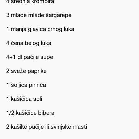
4 srednja krompira
3 mlade mlade šargarepe
1 manja glavica crnog luka
4 čena belog luka
4+1 dl pačije supe
2 sveže paprike
1 šoljica pirinča
1 kašičica soli
1/2 kašičice bibera
2 kašike pačije ili svinjske masti