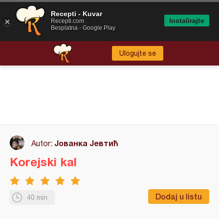
Recepti - Kuvar
Instalirajte
Recepti.com
Besplatna - Google Play
Ulogujte se
Јованка Јевтић
Autor:
Korejski kal
Dodaj u listu
40 min