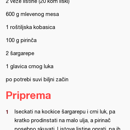
2 veze listine (20 kom liski)
600 g mlevenog mesa
1 roštiljska kobasica
100 g pirinča
2 šargarepe
1 glavica crnog luka
po potrebi suvi biljni začin
Priprema
Iseckati na kockice šargarepu i crni luk, pa
kratko prodinstati na malo ulja, a pirinač
posebno skuvati. Listove listine oprati, pa ih