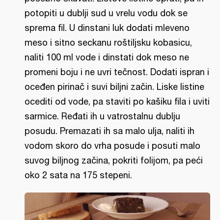
potopiti u dublji sud u vrelu vodu dok se
sprema fil. U dinstani luk dodati mleveno
meso i sitno seckanu roštiljsku kobasicu,
naliti 100 ml vode i dinstati dok meso ne
promeni boju i ne uvri tečnost. Dodati ispran i
oceđen pirinač i suvi biljni začin. Liske listine
ocediti od vode, pa staviti po kašiku fila i uviti
sarmice. Ređati ih u vatrostalnu dublju
posudu. Premazati ih sa malo ulja, naliti ih
vodom skoro do vrha posude i posuti malo
suvog biljnog začina, pokriti folijom, pa peći
oko 2 sata na 175 stepeni.