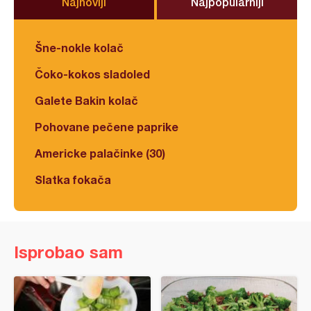
Najnoviji
Najpopularniji
Šne-nokle kolač
Čoko-kokos sladoled
Galete Bakin kolač
Pohovane pečene paprike
Americke palačinke (30)
Slatka fokača
Isprobao sam