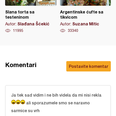
Slana torta sa
Argentinske ćufte sa
testeninom
tikvicom
Slađana Šćekić
Suzana Mitic
Autor:
Autor:
11995
33340
Komentari
Postavite komentar
Ja tek sad vidim i ne bih videla da mi nisi rekla
ali sporazumele smo se naravno
sarmice su vrh