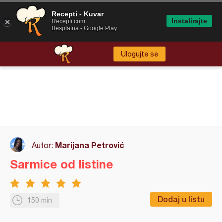
Recepti - Kuvar
Instalirajte
Recepti.com
Besplatna - Google Play
Ulogujte se
Marijana Petrović
Autor:
Sarmice od listine
Dodaj u listu
150 min