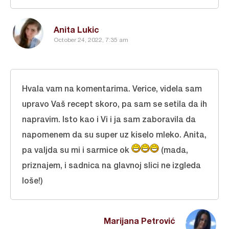
Anita Lukic
October 24, 2022, 7:35 am
Hvala vam na komentarima. Verice, videla sam
upravo Vaš recept skoro, pa sam se setila da ih
napravim. Isto kao i Vi i ja sam zaboravila da
napomenem da su super uz kiselo mleko. Anita,
pa valjda su mi i sarmice ok
(mada,
priznajem, i sadnica na glavnoj slici ne izgleda
loše!)
Marijana Petrović