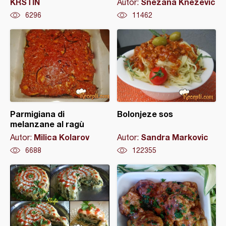
KRSTIN
Snežana Knežević
Autor:
6296
11462
Parmigiana di
Bolonjeze sos
melanzane al ragù
Milica Kolarov
Sandra Markovic
Autor:
Autor:
6688
122355