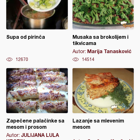
Supa od pirinča
Musaka sa brokolijem i
tikvicama
Marija Tanasković
Autor:
12670
14514
Zapečene palačinke sa
Lazanje sa mlevenim
mesom i prosom
mesom
JULIJANA LULA
Autor: