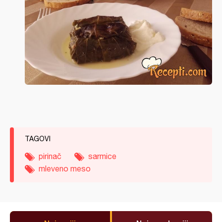
TAGOVI
pirinač
sarmice
mleveno meso