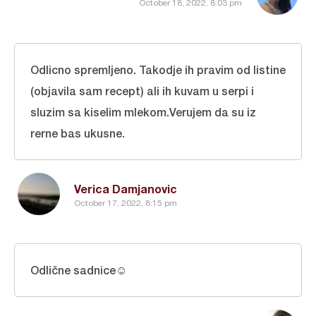
October 18, 2022, 8:03 pm
Odlicno spremljeno. Takodje ih pravim od listine
(objavila sam recept) ali ih kuvam u serpi i
sluzim sa kiselim mlekom.Verujem da su iz
rerne bas ukusne.
Verica Damjanovic
October 17, 2022, 8:15 pm
Odlične sadnice☺️