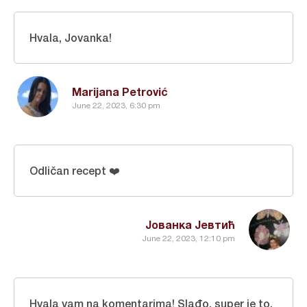
Hvala, Jovanka!
Marijana Petrović
June 22, 2023, 6:30 pm
Odličan recept ❤️
Јованка Јевтић
June 22, 2023, 12:10 pm
Hvala vam na komentarima! Slađo, super je to,