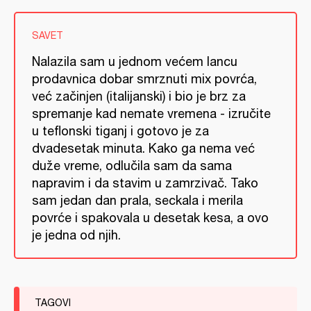
SAVET
Nalazila sam u jednom većem lancu
prodavnica dobar smrznuti mix povrća,
već začinjen (italijanski) i bio je brz za
spremanje kad nemate vremena - izručite
u teflonski tiganj i gotovo je za
dvadesetak minuta. Kako ga nema već
duže vreme, odlučila sam da sama
napravim i da stavim u zamrzivač. Tako
sam jedan dan prala, seckala i merila
povrće i spakovala u desetak kesa, a ovo
je jedna od njih.
TAGOVI