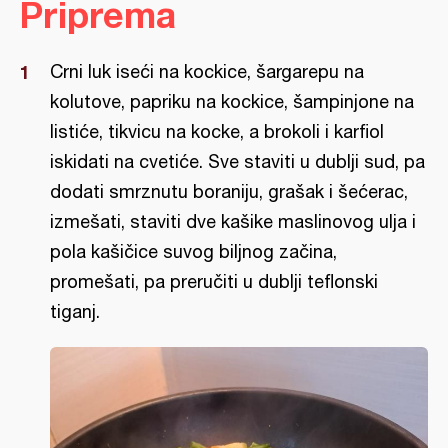
Priprema
Crni luk iseći na kockice, šargarepu na
kolutove, papriku na kockice, šampinjone na
listiće, tikvicu na kocke, a brokoli i karfiol
iskidati na cvetiće. Sve staviti u dublji sud, pa
dodati smrznutu boraniju, grašak i šećerac,
izmešati, staviti dve kašike maslinovog ulja i
pola kašičice suvog biljnog začina,
promešati, pa preručiti u dublji teflonski
tiganj.