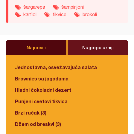
šargarepa
šampinjoni
karfiol
tikvice
brokoli
Najnoviji
Najpopularniji
Jednostavna, osvežavajuća salata
Brownies sa jagodama
Hladni čokoladni dezert
Punjeni cvetovi tikvica
Brzi ručak (3)
Džem od breskvi (3)