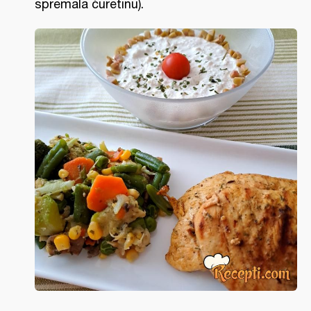
spremala ćuretinu).