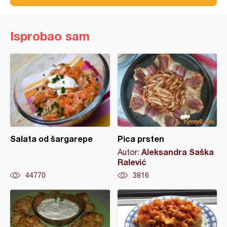
Isprobao sam
Salata od šargarepe
Pica prsten
Aleksandra Saška
Autor:
Ralević
44770
3816