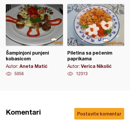
Šampinjoni punjeni
Piletina sa pečenim
kobasicom
paprikama
Aneta Matić
Verica Nikolić
Autor:
Autor:
5056
12313
Komentari
Postavite komentar