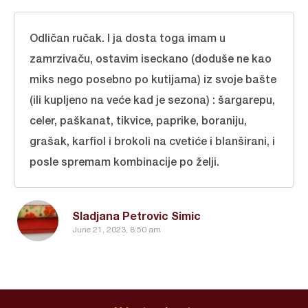
Odličan ručak. I ja dosta toga imam u
zamrzivaču, ostavim iseckano (doduše ne kao
miks nego posebno po kutijama) iz svoje bašte
(ili kupljeno na veće kad je sezona) : šargarepu,
celer, paškanat, tikvice, paprike, boraniju,
grašak, karfiol i brokoli na cvetiće i blanširani, i
posle spremam kombinacije po želji.
Sladjana Petrovic Simic
June 21, 2023, 8:50 am