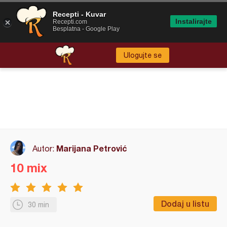
Recepti - Kuvar
Instalirajte
Recepti.com
Besplatna - Google Play
Ulogujte se
Marijana Petrović
Autor:
10 mix
Dodaj u listu
30 min