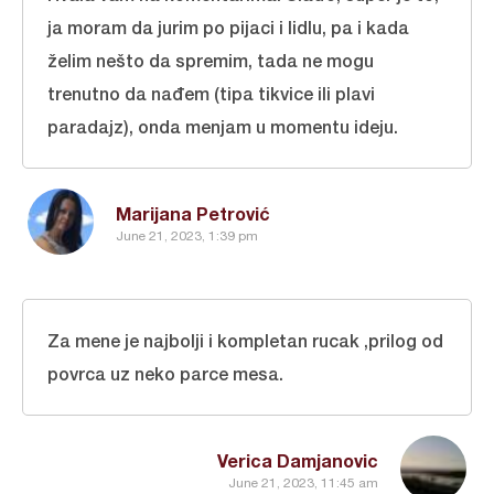
ja moram da jurim po pijaci i lidlu, pa i kada
želim nešto da spremim, tada ne mogu
trenutno da nađem (tipa tikvice ili plavi
paradajz), onda menjam u momentu ideju.
Marijana Petrović
June 21, 2023, 1:39 pm
Za mene je najbolji i kompletan rucak ,prilog od
povrca uz neko parce mesa.
Verica Damjanovic
June 21, 2023, 11:45 am