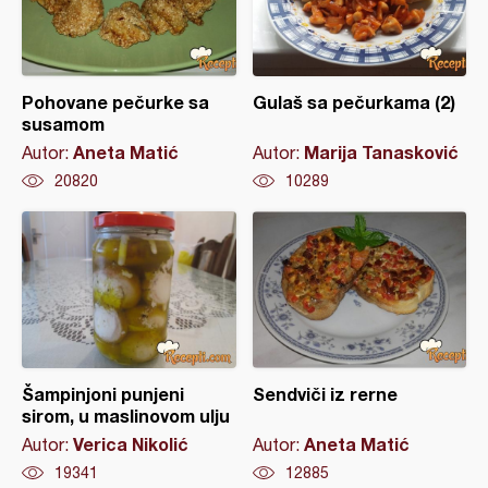
Pohovane pečurke sa
Gulaš sa pečurkama (2)
susamom
Aneta Matić
Marija Tanasković
Autor:
Autor:
20820
10289
Šampinjoni punjeni
Sendviči iz rerne
sirom, u maslinovom ulju
Verica Nikolić
Aneta Matić
Autor:
Autor:
19341
12885