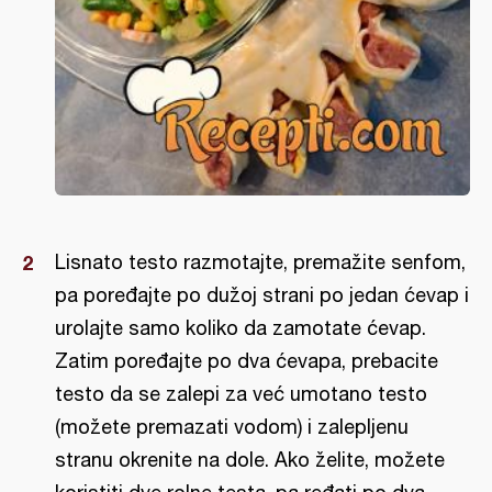
Lisnato testo razmotajte, premažite senfom,
pa poređajte po dužoj strani po jedan ćevap i
urolajte samo koliko da zamotate ćevap.
Zatim poređajte po dva ćevapa, prebacite
testo da se zalepi za već umotano testo
(možete premazati vodom) i zalepljenu
stranu okrenite na dole. Ako želite, možete