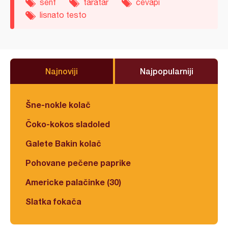
senf
taratar
ćevapi
lisnato testo
Najnoviji
Najpopularniji
Šne-nokle kolač
Čoko-kokos sladoled
Galete Bakin kolač
Pohovane pečene paprike
Americke palačinke (30)
Slatka fokača