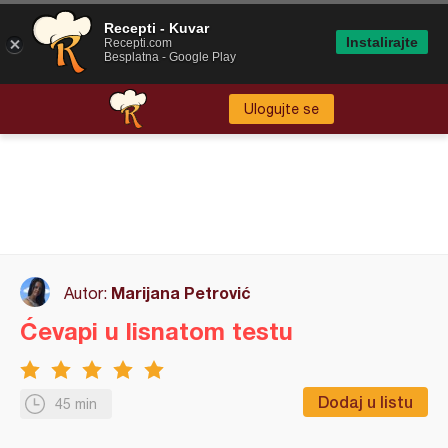
Recepti - Kuvar
Instalirajte
Recepti.com
Besplatna - Google Play
Ulogujte se
Marijana Petrović
Autor:
Ćevapi u lisnatom testu
Dodaj u listu
45 min