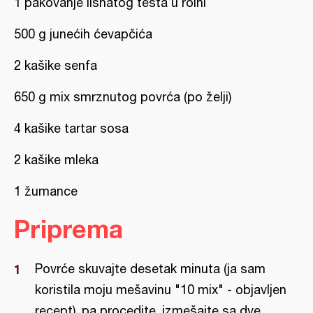
1 pakovanje lisnatog testa u rolni
500 g junećih ćevapčića
2 kašike senfa
650 g mix smrznutog povrća (po želji)
4 kašike tartar sosa
2 kašike mleka
1 žumance
Priprema
Povrće skuvajte desetak minuta (ja sam
koristila moju mešavinu "10 mix" - objavljen
recept), pa procedite, izmešajte sa dve