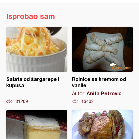
Isprobao sam
Salata od šargarepe i
Rolnice sa kremom od
kupusa
vanile
Anita Petrovic
Autor:
31209
13403