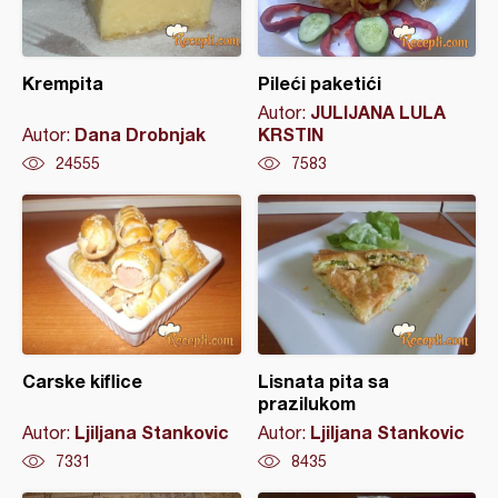
Krempita
Pileći paketići
JULIJANA LULA
Autor:
Dana Drobnjak
KRSTIN
Autor:
24555
7583
Carske kiflice
Lisnata pita sa
prazilukom
Ljiljana Stankovic
Ljiljana Stankovic
Autor:
Autor:
7331
8435