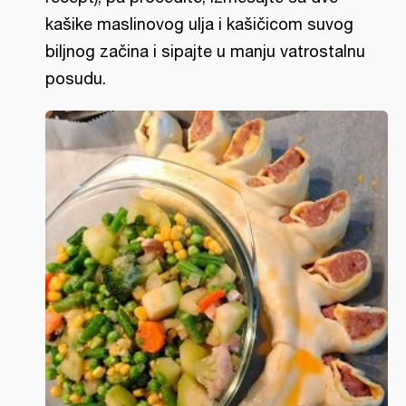
kašike maslinovog ulja i kašičicom suvog
biljnog začina i sipajte u manju vatrostalnu
posudu.