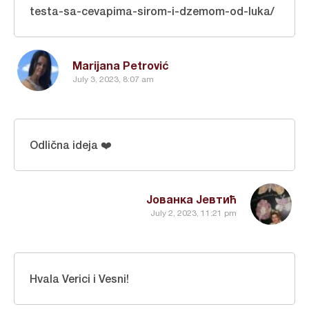
testa-sa-cevapima-sirom-i-dzemom-od-luka/
Marijana Petrović
July 3, 2023, 8:07 am
Odlična ideja ❤️
Јованка Јевтић
July 2, 2023, 11:21 pm
Hvala Verici i Vesni!