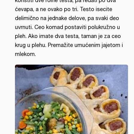
koristiti dve rolne testa, pa ređati po dva
ćevapa, a ne ovako po tri. Testo isecite
delimično na jednake delove, pa svaki deo
uvrnuti. Ceo komad postaviti polukružno u
pleh. Ako imate dva testa, taman je za ceo
krug u plehu. Premažite umućenim jajetom i
mlekom.