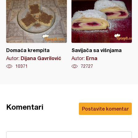
Domaća krempita
Savijača sa višnjama
Dijana Gavrilović
Erna
Autor:
Autor:
10371
72727
Komentari
Postavite komentar