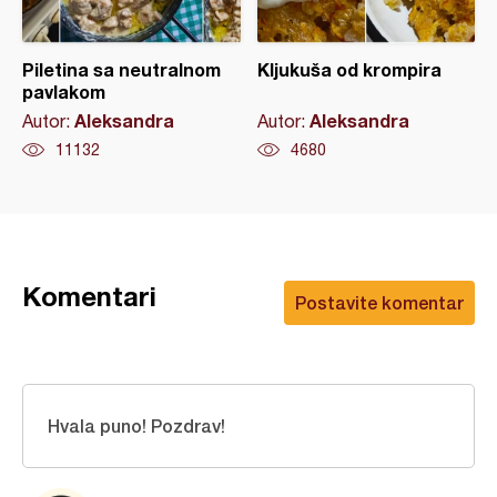
Piletina sa neutralnom
Kljukuša od krompira
pavlakom
Aleksandra
Aleksandra
Autor:
Autor:
11132
4680
Komentari
Postavite komentar
Hvala puno! Pozdrav!