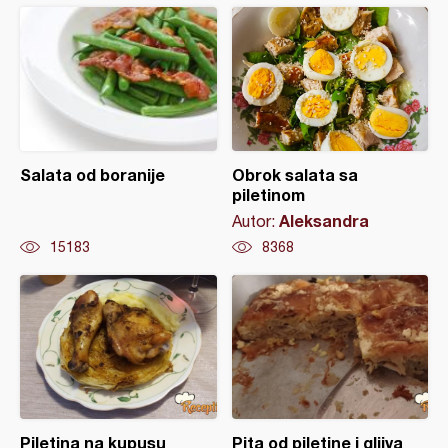
Salata od boranije
Obrok salata sa
piletinom
Aleksandra
Autor:
15183
8368
Piletina na kupusu
Pita od piletine i gljiva