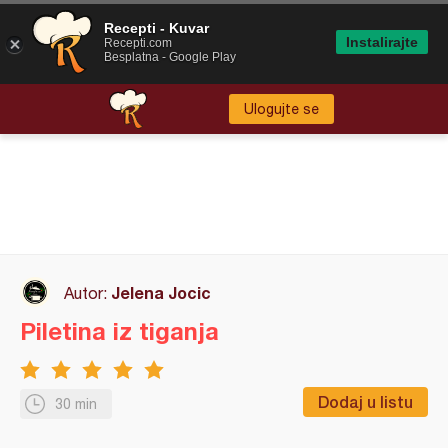
Recepti - Kuvar
Instalirajte
Recepti.com
Besplatna - Google Play
Ulogujte se
Jelena Jocic
Autor:
Piletina iz tiganja
Dodaj u listu
30 min