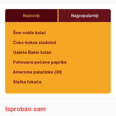
Najnoviji
Najpopularniji
Šne-nokle kolač
Čoko-kokos sladoled
Galete Bakin kolač
Pohovane pečene paprike
Americke palačinke (30)
Slatka fokača
Isprobao sam