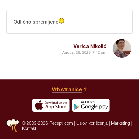
Odlično spremljeno
Verica Nikolić
August 28, 2023, 7:42 pm
Vrh stranice
© 2009-2026 Recepti.com |
Uslovi korišćenja
|
Marketing
|
Kontakt