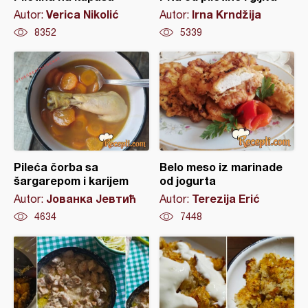
Verica Nikolić
Irna Krndžija
Autor:
Autor:
8352
5339
Pileća čorba sa
Belo meso iz marinade
šargarepom i karijem
od jogurta
Јованка Јевтић
Terezija Erić
Autor:
Autor:
4634
7448