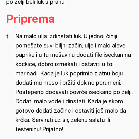
po želji beli luk u prahu
Priprema
Na malo ulja izdinstati luk. U jednoj činiji
pomešate suvi biljni začin, ulje i malo aleve
paprike i u tu mešavinu dodati file iseckan na
kockice, dobro izmešati i ostaviti u toj
marinadi. Kada je luk poprimio zlatnu boju
dodati mu meso i pržiti dok ne porumeni.
Postepeno dodavati povrće iseckano po želji.
Dodati malo vode i dinstati. Kada je skoro
gotovo dodati začine i ostaviti još malo da
krčka. Servirati uz sir, zelenu salatu ili
testeninu! Prijatno!