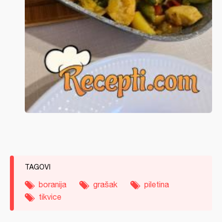
TAGOVI
boranija
grašak
piletina
tikvice