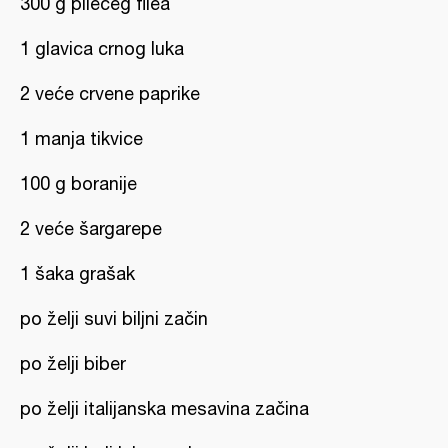
300 g pilećeg filea
1 glavica crnog luka
2 veće crvene paprike
1 manja tikvice
100 g boranije
2 veće šargarepe
1 šaka grašak
po želji suvi biljni začin
po želji biber
po želji italijanska mesavina začina