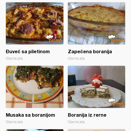
Đuveč sa piletinom
Zapečena boranija
Glavna jela
Glavna jela
Musaka sa boranijom
Boranija iz rerne
Glavna jela
Glavna jela