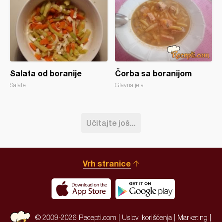
Salata od boranije
Čorba sa boranijom
Salate
Glavna jela
Učitajte još...
Vrh stranice
© 2009-2026 Recepti.com |
Uslovi korišćenja
|
Marketing
|