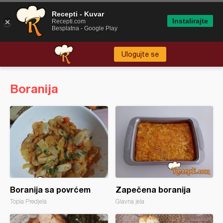
Recepti - Kuvar
Instalirajte
Recepti.com
Besplatna - Google Play
Ulogujte se
Boranija
Boranija sa povrćem
Zapečena boranija
Topla Predjela
Glavna jela