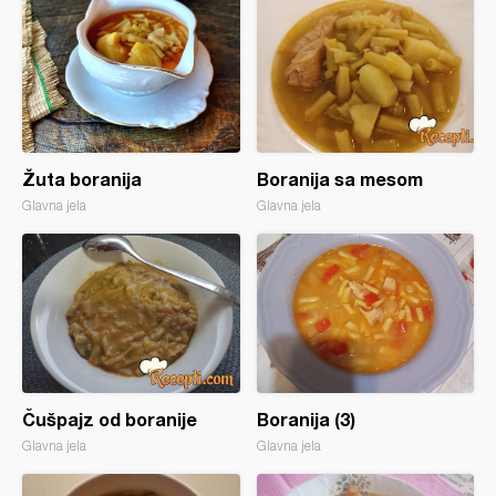
Žuta boranija
Boranija sa mesom
Glavna jela
Glavna jela
Čušpajz od boranije
Boranija (3)
Glavna jela
Glavna jela