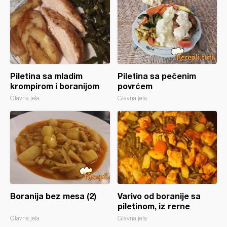
Piletina sa mladim
Piletina sa pečenim
krompirom i boranijom
povrćem
Glavna jela
Glavna jela
Boranija bez mesa (2)
Varivo od boranije sa
piletinom, iz rerne
Glavna jela
Glavna jela