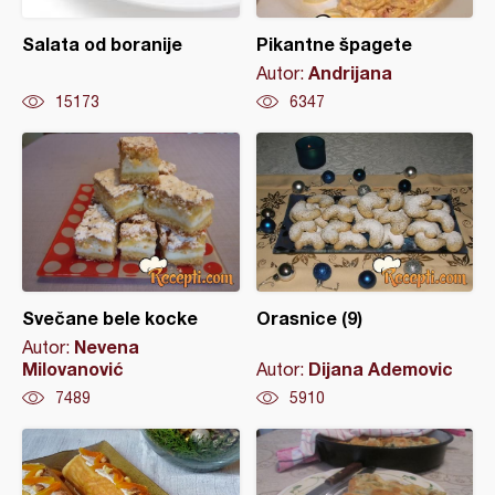
Salata od boranije
Pikantne špagete
Andrijana
Autor:
15173
6347
Svečane bele kocke
Orasnice (9)
Nevena
Autor:
Milovanović
Dijana Ademovic
Autor:
7489
5910