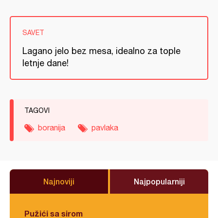
SAVET
Lagano jelo bez mesa, idealno za tople
letnje dane!
TAGOVI
boranija
pavlaka
Najnoviji
Najpopularniji
Pužići sa sirom