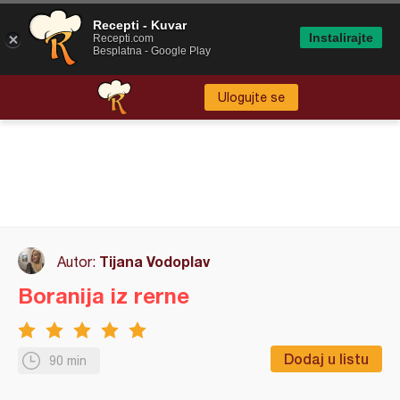
Recepti - Kuvar
Instalirajte
Recepti.com
Besplatna - Google Play
Ulogujte se
Tijana Vodoplav
Autor:
Boranija iz rerne
Dodaj u listu
90 min