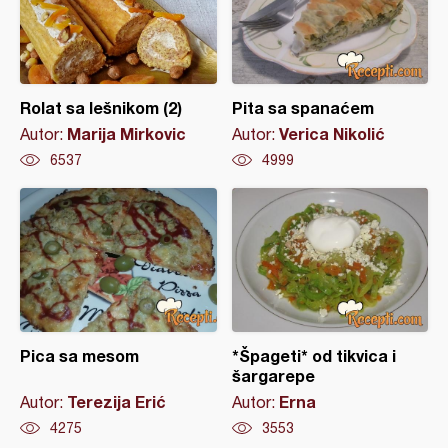
Rolat sa lešnikom (2)
Pita sa spanaćem
Marija Mirkovic
Verica Nikolić
Autor:
Autor:
6537
4999
Pica sa mesom
*Špageti* od tikvica i
šargarepe
Terezija Erić
Erna
Autor:
Autor:
4275
3553