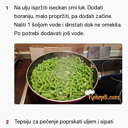
Na ulju ispržiti iseckan crni luk. Dodati
boraniju, malo propržiti, pa dodati začine.
Naliti 1 šoljom vode i dinstati dok ne omekša.
Po potrebi dodavati još vode.
Tepsiju za pečenje poprskati uljem i sipati