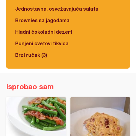
Jednostavna, osvežavajuća salata
Brownies sa jagodama
Hladni čokoladni dezert
Punjeni cvetovi tikvica
Brzi ručak (3)
Isprobao sam