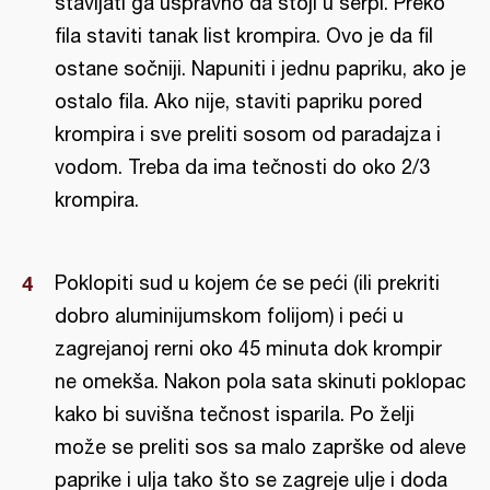
stavljati ga uspravno da stoji u šerpi. Preko
fila staviti tanak list krompira. Ovo je da fil
ostane sočniji. Napuniti i jednu papriku, ako je
ostalo fila. Ako nije, staviti papriku pored
krompira i sve preliti sosom od paradajza i
vodom. Treba da ima tečnosti do oko 2/3
krompira.
Poklopiti sud u kojem će se peći (ili prekriti
dobro aluminijumskom folijom) i peći u
zagrejanoj rerni oko 45 minuta dok krompir
ne omekša. Nakon pola sata skinuti poklopac
kako bi suvišna tečnost isparila. Po želji
može se preliti sos sa malo zaprške od aleve
paprike i ulja tako što se zagreje ulje i doda