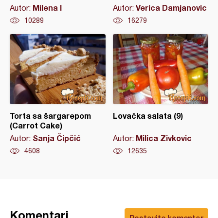
Milena I
Verica Damjanovic
Autor:
Autor:
10289
16279
Torta sa šargarepom
Lovačka salata (9)
(Carrot Cake)
Sanja Čipčić
Milica Zivkovic
Autor:
Autor:
4608
12635
Komentari
Postavite komentar