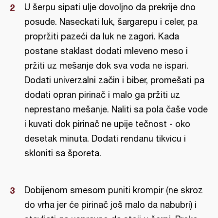
U šerpu sipati ulje dovoljno da prekrije dno
posude. Naseckati luk, šargarepu i celer, pa
propržiti pazeći da luk ne zagori. Kada
postane staklast dodati mleveno meso i
pržiti uz mešanje dok sva voda ne ispari.
Dodati univerzalni začin i biber, promešati pa
dodati opran pirinač i malo ga pržiti uz
neprestano mešanje. Naliti sa pola čaše vode
i kuvati dok pirinač ne upije tečnost - oko
desetak minuta. Dodati rendanu tikvicu i
skloniti sa šporeta.
Dobijenom smesom puniti krompir (ne skroz
do vrha jer će pirinač još malo da nabubri) i