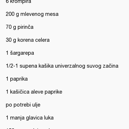
6 krompira
200 g mlevenog mesa
70 g pirinča
30 g korena celera
1 šargarepa
1/2-1 supena kašika univerzalnog suvog začina
1 paprika
1 kašičica aleve paprike
po potrebi ulje
1 manja glavica luka