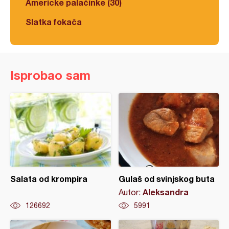
Americke palačinke (30)
Slatka fokača
Isprobao sam
Salata od krompira
Gulaš od svinjskog buta
Aleksandra
Autor:
126692
5991