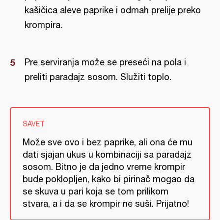
kašičica aleve paprike i odmah prelije preko
krompira.
Pre serviranja može se preseći na pola i
preliti paradajz sosom. Služiti toplo.
SAVET
Može sve ovo i bez paprike, ali ona će mu
dati sjajan ukus u kombinaciji sa paradajz
sosom. Bitno je da jedno vreme krompir
bude poklopljen, kako bi pirinač mogao da
se skuva u pari koja se tom prilikom
stvara, a i da se krompir ne suši. Prijatno!