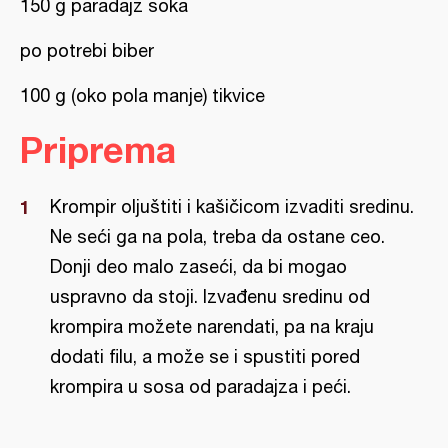
150 g paradajz soka
po potrebi biber
100 g (oko pola manje) tikvice
Priprema
Krompir oljuštiti i kašičicom izvaditi sredinu.
Ne seći ga na pola, treba da ostane ceo.
Donji deo malo zaseći, da bi mogao
uspravno da stoji. Izvađenu sredinu od
krompira možete narendati, pa na kraju
dodati filu, a može se i spustiti pored
krompira u sosa od paradajza i peći.