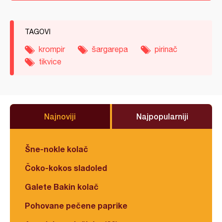
TAGOVI
krompir
šargarepa
pirinač
tikvice
Najnoviji
Najpopularniji
Šne-nokle kolač
Čoko-kokos sladoled
Galete Bakin kolač
Pohovane pečene paprike