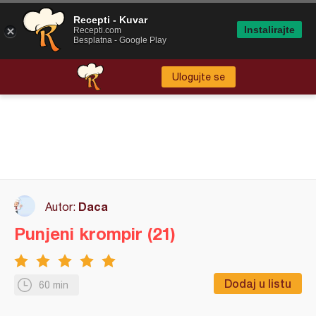
Recepti - Kuvar
Instalirajte
Recepti.com
Besplatna - Google Play
Ulogujte se
Daca
Autor:
Punjeni krompir (21)
Dodaj u listu
60 min