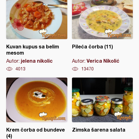
Kuvan kupus sa belim
Pileća čorba (11)
mesom
jelena nikolic
Verica Nikolić
Autor:
Autor:
4013
13470
Krem čorba od bundeve
Zimska šarena salata
(4)