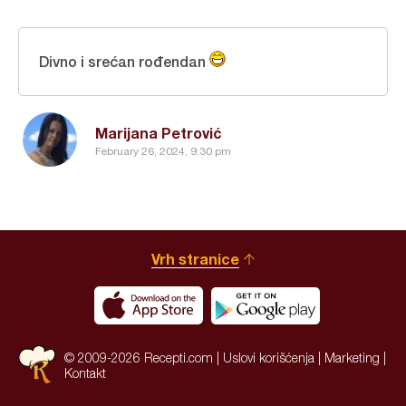
Divno i srećan rođendan
Marijana Petrović
February 26, 2024, 9:30 pm
Vrh stranice
© 2009-2026 Recepti.com |
Uslovi korišćenja
|
Marketing
|
Kontakt