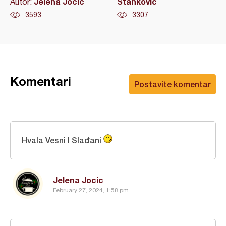
Jelena Jocic
Stanković
Autor:
3593
3307
Komentari
Postavite komentar
Hvala Vesni I Slađani
Jelena Jocic
February 27, 2024, 1:58 pm