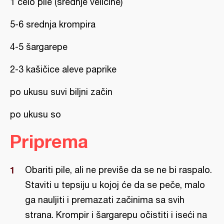
1 celo pile (srednje veličine)
5-6 srednja krompira
4-5 šargarepe
2-3 kašičice aleve paprike
po ukusu suvi biljni začin
po ukusu so
Priprema
Obariti pile, ali ne previše da se ne bi raspalo.
Staviti u tepsiju u kojoj će da se peče, malo
ga nauljiti i premazati začinima sa svih
strana. Krompir i šargarepu očistiti i iseći na