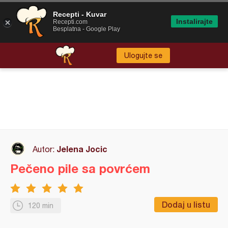
Recepti - Kuvar
Instalirajte
Recepti.com
Besplatna - Google Play
Ulogujte se
Jelena Jocic
Autor:
Pečeno pile sa povrćem
Dodaj u listu
120 min