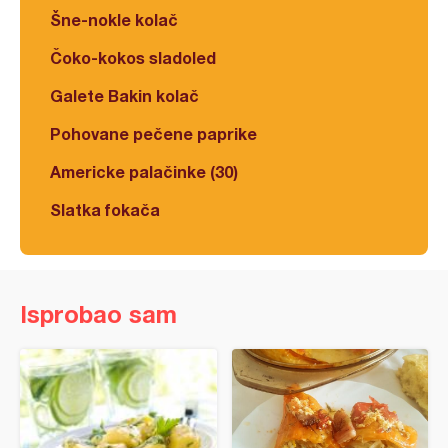
Šne-nokle kolač
Čoko-kokos sladoled
Galete Bakin kolač
Pohovane pečene paprike
Americke palačinke (30)
Slatka fokača
Isprobao sam