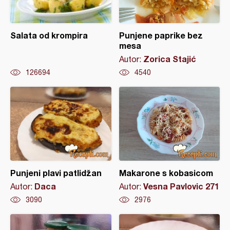
Salata od krompira
Punjene paprike bez
mesa
Zorica Stajić
Autor:
126694
4540
Punjeni plavi patlidžan
Makarone s kobasicom
Daca
Vesna Pavlovic 271
Autor:
Autor:
3090
2976