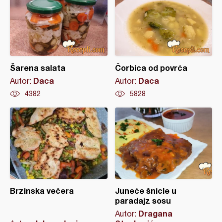
Šarena salata
Čorbica od povrća
Daca
Daca
Autor:
Autor:
4382
5828
Brzinska večera
Juneće šnicle u
paradajz sosu
Dragana
Autor: