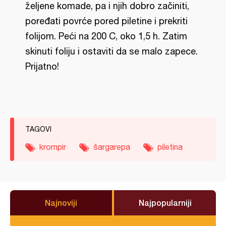
željene komade, pa i njih dobro začiniti,
poređati povrće pored piletine i prekriti
folijom. Peći na 200 C, oko 1,5 h. Zatim
skinuti foliju i ostaviti da se malo zapece.
Prijatno!
TAGOVI
krompir
šargarepa
piletina
Najnoviji
Najpopularniji