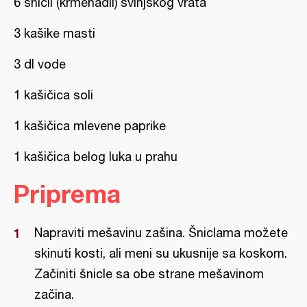
6 šnicli (krmenadli) svinjskog vrata
3 kašike masti
3 dl vode
1 kašičica soli
1 kašičica mlevene paprike
1 kašičica belog luka u prahu
Priprema
Napraviti mešavinu zašina. Šniclama možete
skinuti kosti, ali meni su ukusnije sa koskom.
Začiniti šnicle sa obe strane mešavinom
začina.