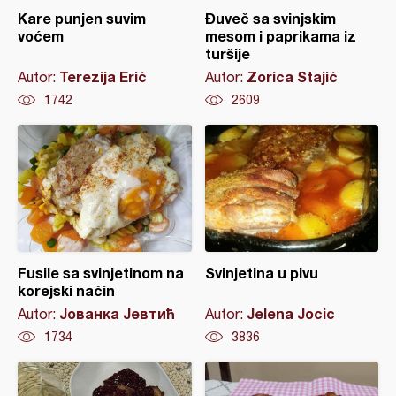
Kare punjen suvim
Đuveč sa svinjskim
voćem
mesom i paprikama iz
turšije
Terezija Erić
Zorica Stajić
Autor:
Autor:
1742
2609
Fusile sa svinjetinom na
Svinjetina u pivu
korejski način
Јованка Јевтић
Jelena Jocic
Autor:
Autor:
1734
3836