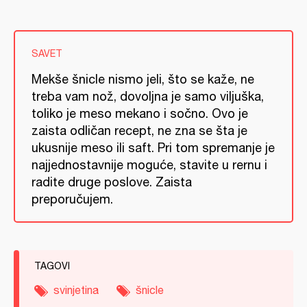
SAVET
Mekše šnicle nismo jeli, što se kaže, ne
treba vam nož, dovoljna je samo viljuška,
toliko je meso mekano i sočno. Ovo je
zaista odličan recept, ne zna se šta je
ukusnije meso ili saft. Pri tom spremanje je
najjednostavnije moguće, stavite u rernu i
radite druge poslove. Zaista
preporučujem.
TAGOVI
svinjetina
šnicle