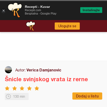
Recepti - Kuvar
Instalirajte
Recepti.com
Besplatna - Google Play
Ulogujte se
Verica Damjanovic
Autor:
Šnicle svinjskog vrata iz rerne
Dodaj u listu
130 min