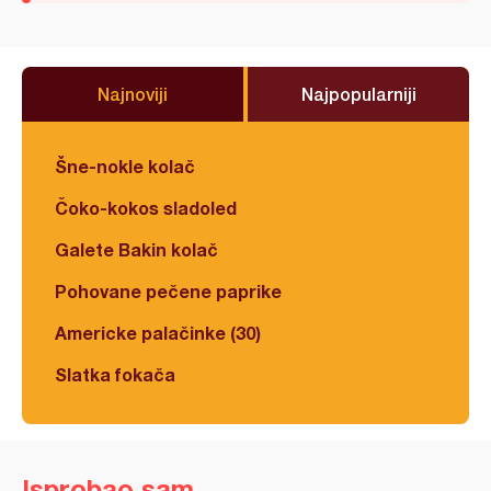
Najnoviji
Najpopularniji
Šne-nokle kolač
Čoko-kokos sladoled
Galete Bakin kolač
Pohovane pečene paprike
Americke palačinke (30)
Slatka fokača
Isprobao sam