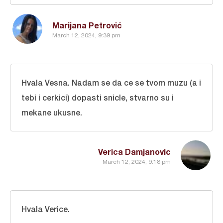
Marijana Petrović
March 12, 2024, 9:39 pm
Hvala Vesna. Nadam se da ce se tvom muzu (a i
tebi i cerkici) dopasti snicle, stvarno su i
mekane ukusne.
Verica Damjanovic
March 12, 2024, 9:18 pm
Hvala Verice.