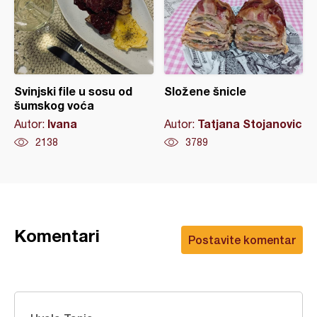
Svinjski file u sosu od
Složene šnicle
šumskog voća
Ivana
Tatjana Stojanovic
Autor:
Autor:
2138
3789
Komentari
Postavite komentar