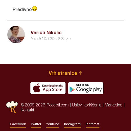
Predivno
Verica Nikolić
March 12, 2024, 6:05 pm
Vrh stranice
© 2009-2026 Recepti.com |
Uslovi korišćenja
|
Marketing
|
Kontakt
Facebook
Twitter
Youtube
Instagram
Pinterest