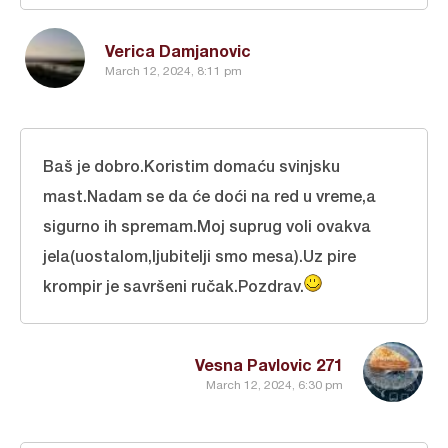
Verica Damjanovic
March 12, 2024, 8:11 pm
Baš je dobro.Koristim domaću svinjsku
mast.Nadam se da će doći na red u vreme,a
sigurno ih spremam.Moj suprug voli ovakva
jela(uostalom,ljubitelji smo mesa).Uz pire
krompir je savršeni ručak.Pozdrav.
Vesna Pavlovic 271
March 12, 2024, 6:30 pm