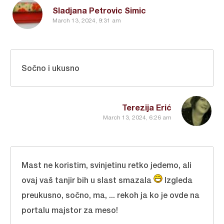
Sladjana Petrovic Simic
March 13, 2024, 9:31 am
Sočno i ukusno
Terezija Erić
March 13, 2024, 6:26 am
Mast ne koristim, svinjetinu retko jedemo, ali
ovaj vaš tanjir bih u slast smazala
Izgleda
preukusno, sočno, ma, ... rekoh ja ko je ovde na
portalu majstor za meso!