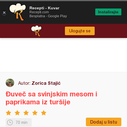
Recepti - Kuvar
Instalirajte
Recepti.com
Besplatna - Google Play
Ulogujte se
Zorica Stajić
Autor:
Đuveč sa svinjskim mesom i
paprikama iz turšije
Dodaj u listu
70 min