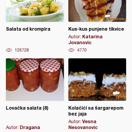
Salata od krompira
Kus-kus punjene tikvice
Katarina
Autor:
Jovanovic
126728
4770
Lovačka salata (8)
Kolačići sa šargarepom
bez jaja
Vesna
Autor:
Dragana
Nesovanovic
Autor: