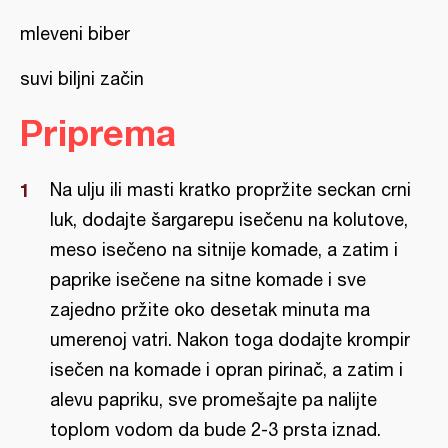
mleveni biber
suvi biljni začin
Priprema
Na ulju ili masti kratko propržite seckan crni
luk, dodajte šargarepu isečenu na kolutove,
meso isečeno na sitnije komade, a zatim i
paprike isečene na sitne komade i sve
zajedno pržite oko desetak minuta ma
umerenoj vatri. Nakon toga dodajte krompir
isečen na komade i opran pirinač, a zatim i
alevu papriku, sve promešajte pa nalijte
toplom vodom da bude 2-3 prsta iznad.