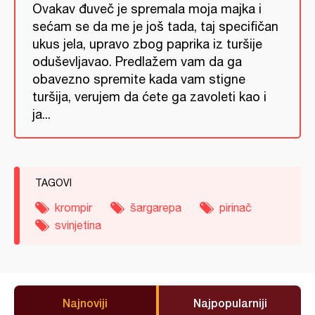
Ovakav đuveč je spremala moja majka i
sećam se da me je još tada, taj specifičan
ukus jela, upravo zbog paprika iz turšije
oduševljavao. Predlažem vam da ga
obavezno spremite kada vam stigne
turšija, verujem da ćete ga zavoleti kao i
ja...
TAGOVI
krompir
šargarepa
pirinač
svinjetina
Najnoviji
Najpopularniji