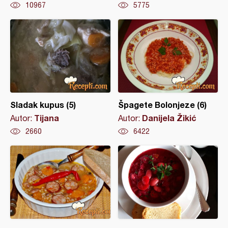
10967
5775
Sladak kupus (5)
Špagete Bolonjeze (6)
Tijana
Danijela Žikić
Autor:
Autor:
2660
6422