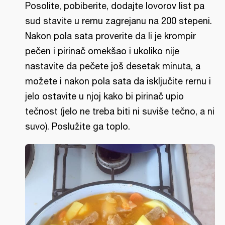
Posolite, pobiberite, dodajte lovorov list pa
sud stavite u rernu zagrejanu na 200 stepeni.
Nakon pola sata proverite da li je krompir
pečen i pirinač omekšao i ukoliko nije
nastavite da pečete još desetak minuta, a
možete i nakon pola sata da isključite rernu i
jelo ostavite u njoj kako bi pirinač upio
tečnost (jelo ne treba biti ni suviše tečno, a ni
suvo). Poslužite ga toplo.