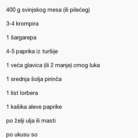
400 g svinjskog mesa (ili pilećeg)
3-4 krompira
1 šargarepa
4-5 paprika iz turšije
1 veća glavica (ili 2 manje) crnog luka
1 srednja šolja pirinča
1 list lorbera
1 kašika aleve paprike
po želji ulja ili masti
po ukusu so