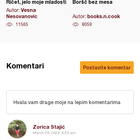
Ričet, jelo moje mladosti
Boršč bez mesa
Vesna
Autor:
Nesovanovic
books.n.cook
Autor:
11565
8059
Komentari
Postavite komentar
Hvala vam drage moje na lepim komentarima
Zorica Stajić
March 29, 2024, 6:53 am