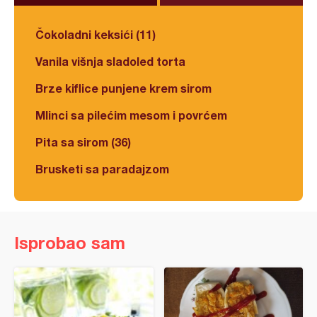
Čokoladni keksići (11)
Vanila višnja sladoled torta
Brze kiflice punjene krem sirom
Mlinci sa pilećim mesom i povrćem
Pita sa sirom (36)
Brusketi sa paradajzom
Isprobao sam