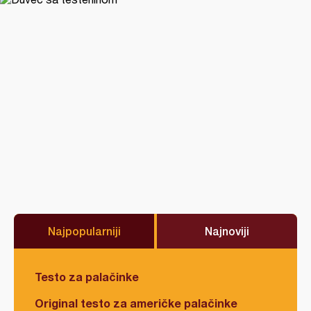
Najpopularniji
Najnoviji
Testo za palačinke
Original testo za američke palačinke