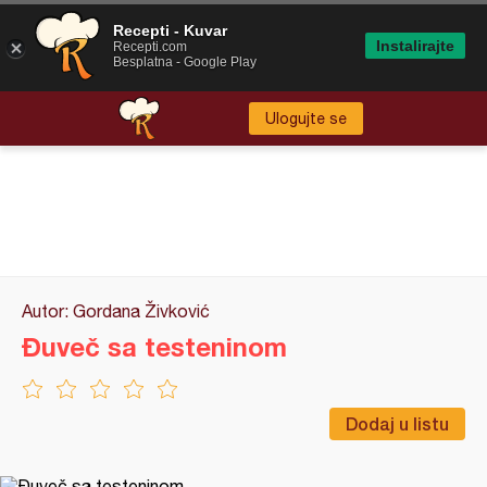
Recepti - Kuvar
Instalirajte
Recepti.com
Besplatna - Google Play
Ulogujte se
Autor: Gordana Živković
Đuveč sa testeninom
Dodaj u listu