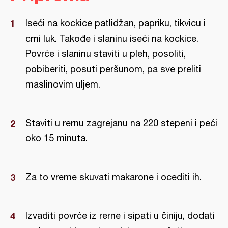
Iseći na kockice patlidžan, papriku, tikvicu i
crni luk. Takođe i slaninu iseći na kockice.
Povrće i slaninu staviti u pleh, posoliti,
pobiberiti, posuti peršunom, pa sve preliti
maslinovim uljem.
Staviti u rernu zagrejanu na 220 stepeni i peći
oko 15 minuta.
Za to vreme skuvati makarone i ocediti ih.
Izvaditi povrće iz rerne i sipati u činiju, dodati