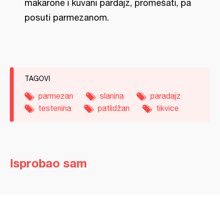
makarone i kuvani pardajz, promešati, pa
posuti parmezanom.
TAGOVI
parmezan
slanina
paradajz
testenina
patlidžan
tikvice
Isprobao sam