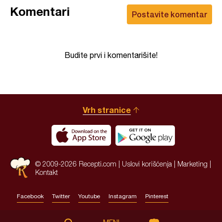
Komentari
Postavite komentar
Budite prvi i komentarišite!
Vrh stranice
© 2009-2026 Recepti.com |
Uslovi korišćenja
|
Marketing
|
Kontakt
Facebook
Twitter
Youtube
Instagram
Pinterest
Site by:
HALO