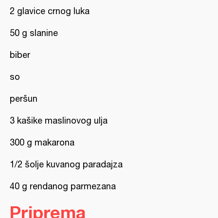
2 glavice crnog luka
50 g slanine
biber
so
peršun
3 kašike maslinovog ulja
300 g makarona
1/2 šolje kuvanog paradajza
40 g rendanog parmezana
Priprema