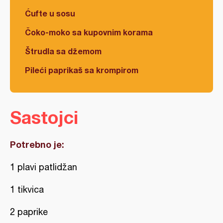
Ćufte u sosu
Čoko-moko sa kupovnim korama
Štrudla sa džemom
Pileći paprikaš sa krompirom
Sastojci
Potrebno je:
1 plavi patlidžan
1 tikvica
2 paprike