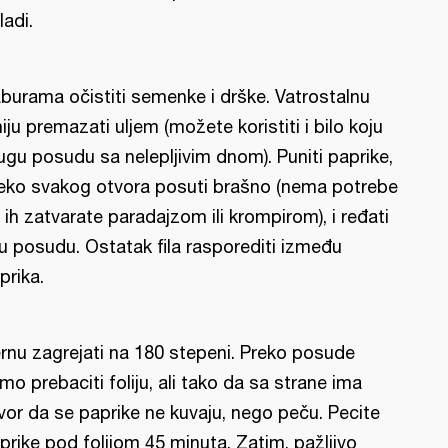
ladi.
burama očistiti semenke i drške. Vatrostalnu
niju premazati uljem (možete koristiti i bilo koju
ugu posudu sa nelepljivim dnom). Puniti paprike,
eko svakog otvora posuti brašno (nema potrebe
 ih zatvarate paradajzom ili krompirom), i ređati
 u posudu. Ostatak fila rasporediti između
prika.
rnu zagrejati na 180 stepeni. Preko posude
mo prebaciti foliju, ali tako da sa strane ima
vor da se paprike ne kuvaju, nego peču. Pecite
prike pod folijom 45 minuta. Zatim, pažljivo