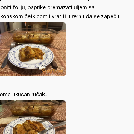
loniti foliju, paprike premazati uljem sa
likonskom četkicom i vratiti u rernu da se zapeču.
oma ukusan ručak...