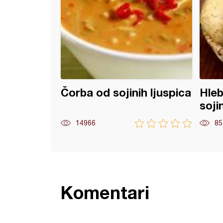
Čorba od sojinih ljuspica
Hleb
soji
14966
85
Komentari