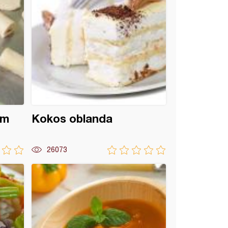
om
Kokos oblanda
26073