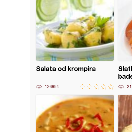
Salata od krompira
Slat
bad
126694
21
tna supa od pasulja