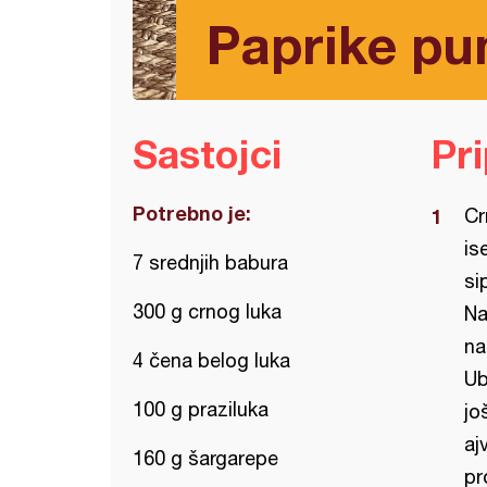
Paprike pu
Sastojci
Pr
Potrebno je:
Cr
is
7 srednjih babura
si
300 g crnog luka
Na
na
4 čena belog luka
Ub
100 g praziluka
jo
aj
160 g šargarepe
pr