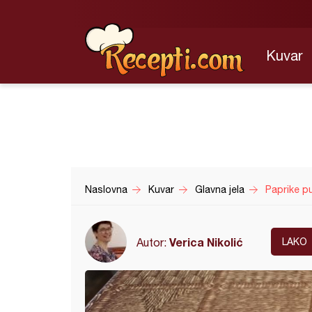
Kuvar
Naslovna
Kuvar
Glavna jela
Paprike p
Verica Nikolić
Autor:
LAKO