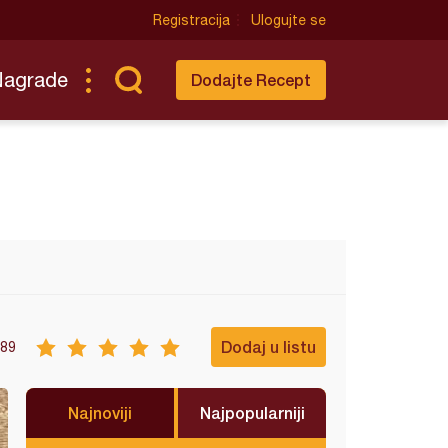
Registracija
Ulogujte se
Nagrade
Dodajte Recept
Dodaj u listu
89
Najnoviji
Najpopularniji