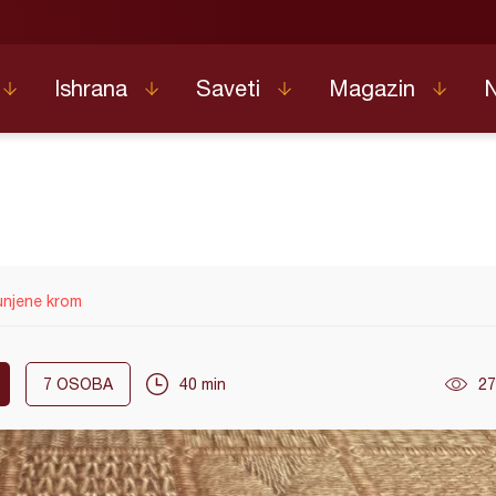
Ishrana
Saveti
Magazin
unjene krom
7
OSOBA
40 min
27