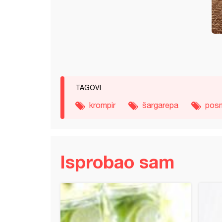
TAGOVI
krompir
šargarepa
pos
Isprobao sam
s oblanda