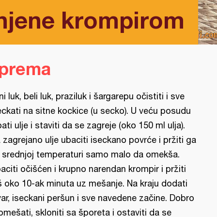
njene krompirom
iprema
ni luk, beli luk, praziluk i šargarepu očistiti i sve
eckati na sitne kockice (u secko). U veću posudu
pati ulje i staviti da se zagreje (oko 150 ml ulja).
 zagrejano ulje ubaciti iseckano povrće i pržiti ga
 srednjoj temperaturi samo malo da omekša.
aciti očišćen i krupno narendan krompir i pržiti
š oko 10-ak minuta uz mešanje. Na kraju dodati
var, iseckani peršun i sve navedene začine. Dobro
omešati, skloniti sa šporeta i ostaviti da se