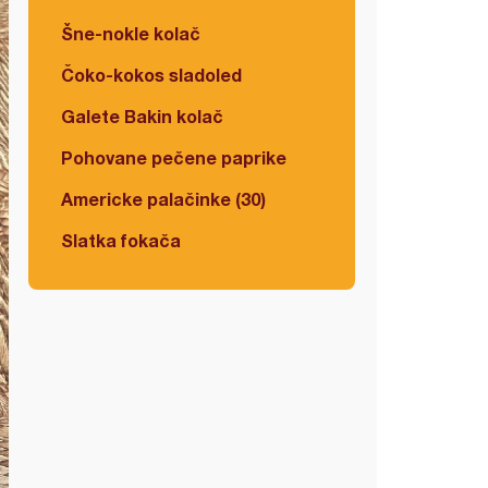
Šne-nokle kolač
Čoko-kokos sladoled
Galete Bakin kolač
Pohovane pečene paprike
Americke palačinke (30)
Slatka fokača