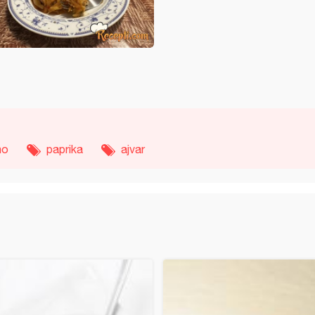
no
paprika
ajvar