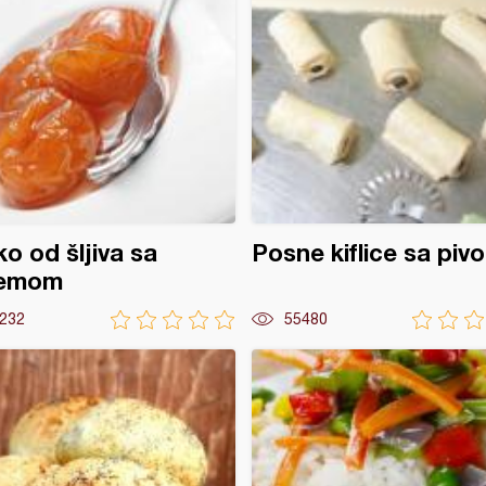
ko od šljiva sa
Posne kiflice sa piv
emom
232
55480