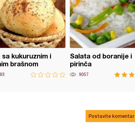
 sa kukuruznim i
Salata od boranije i
nim brašnom
pirinča
93
9057
Postavite komentar