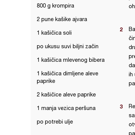
800 g krompira
oh
2 pune kašike ajvara
Ba
1 kašičica soli
či
po ukusu suvi biljni začin
dr
pr
1 kašičica mlevenog bibera
da
1 kašičica dimljene aleve
ih
paprike
pa
2 kašičice aleve paprike
Re
1 manja vezica peršuna
sa
po potrebi ulje
ot
pa