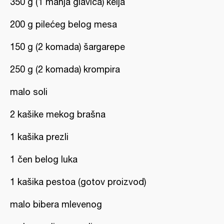
350 g (1 manja glavica) kelja
200 g pilećeg belog mesa
150 g (2 komada) šargarepe
250 g (2 komada) krompira
malo soli
2 kašike mekog brašna
1 kašika prezli
1 čen belog luka
1 kašika pestoa (gotov proizvod)
malo bibera mlevenog