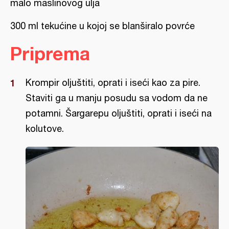
malo maslinovog ulja
300 ml tekućine u kojoj se blanširalo povrće
Priprema
Krompir oljuštiti, oprati i iseći kao za pire.
Staviti ga u manju posudu sa vodom da ne
potamni. Šargarepu oljuštiti, oprati i iseći na
kolutove.