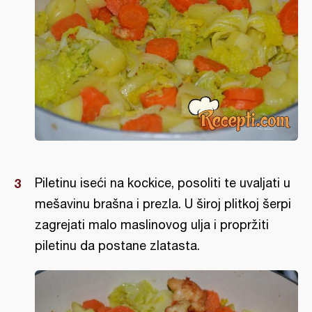
Piletinu iseći na kockice, posoliti te uvaljati u
mešavinu brašna i prezla. U široj plitkoj šerpi
zagrejati malo maslinovog ulja i propržiti
piletinu da postane zlatasta.