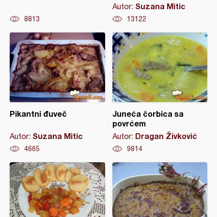
Suzana Mitic
Autor:
8813
13122
Pikantni đuveč
Juneća čorbica sa
povrćem
Suzana Mitic
Dragan Živković
Autor:
Autor:
4665
9814