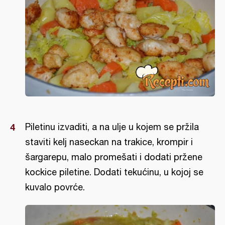
Piletinu izvaditi, a na ulje u kojem se pržila
staviti kelj naseckan na trakice, krompir i
šargarepu, malo promešati i dodati pržene
kockice piletine. Dodati tekućinu, u kojoj se
kuvalo povrće.