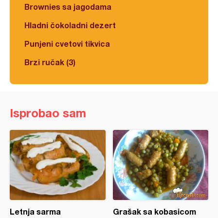
Brownies sa jagodama
Hladni čokoladni dezert
Punjeni cvetovi tikvica
Brzi ručak (3)
Isprobao sam
Letnja sarma
Grašak sa kobasicom