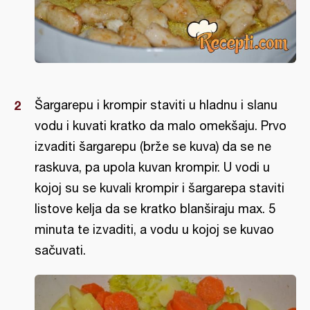
Šargarepu i krompir staviti u hladnu i slanu
vodu i kuvati kratko da malo omekšaju. Prvo
izvaditi šargarepu (brže se kuva) da se ne
raskuva, pa upola kuvan krompir. U vodi u
kojoj su se kuvali krompir i šargarepa staviti
listove kelja da se kratko blanširaju max. 5
minuta te izvaditi, a vodu u kojoj se kuvao
sačuvati.