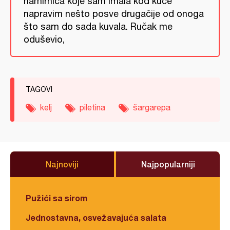
namirnica koje sam imala kod kuće
napravim nešto posve drugačije od onoga
što sam do sada kuvala. Ručak me
oduševio,
TAGOVI
kelj
piletina
šargarepa
Najnoviji
Najpopularniji
Pužići sa sirom
Jednostavna, osvežavajuća salata