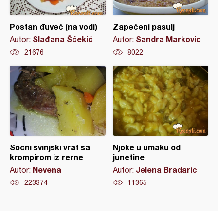
Postan đuveč (na vodi)
Zapečeni pasulj
Slađana Šćekić
Sandra Markovic
Autor:
Autor:
21676
8022
Sočni svinjski vrat sa
Njoke u umaku od
krompirom iz rerne
junetine
Nevena
Jelena Bradaric
Autor:
Autor:
223374
11365