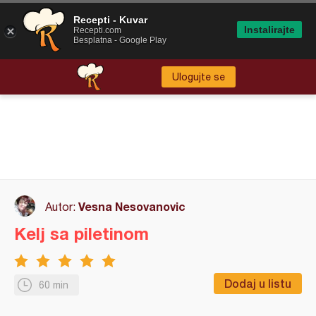
Recepti - Kuvar
Instalirajte
Recepti.com
Besplatna - Google Play
Ulogujte se
Vesna Nesovanovic
Autor:
Kelj sa piletinom
Dodaj u listu
60 min