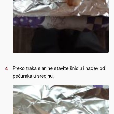
Preko traka slanine stavite šniclu i nadev od
pečuraka u sredinu.