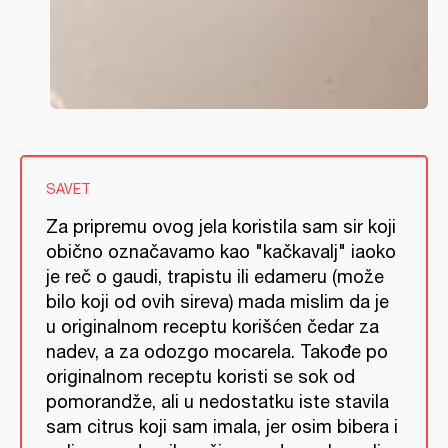
SAVET
Za pripremu ovog jela koristila sam sir koji
obično označavamo kao "kačkavalj" iaoko
je reč o gaudi, trapistu ili edameru (može
bilo koji od ovih sireva) mada mislim da je
u originalnom receptu korišćen čedar za
nadev, a za odozgo mocarela. Takođe po
originalnom receptu koristi se sok od
pomorandže, ali u nedostatku iste stavila
sam citrus koji sam imala, jer osim bibera i