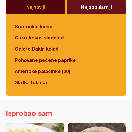
Najnoviji
Najpopularniji
Šne-nokle kolač
Čoko-kokos sladoled
Galete Bakin kolač
Pohovane pečene paprike
Americke palačinke (30)
Slatka fokača
Isprobao sam