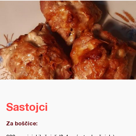
Sastojci
Za boščice: