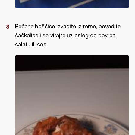
Pečene boščice izvadite iz rerne, povadite
čačkalice i servirajte uz prilog od povrća,
salatu ili sos.