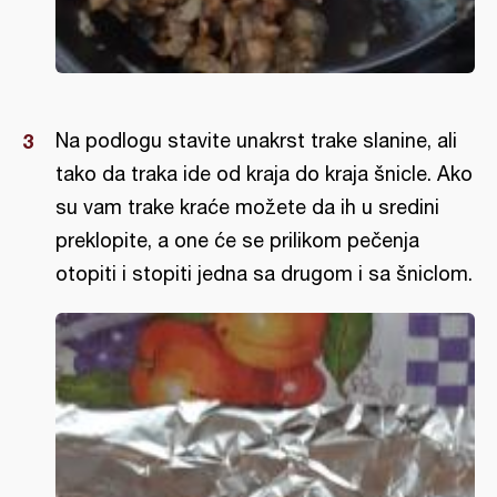
Na podlogu stavite unakrst trake slanine, ali
tako da traka ide od kraja do kraja šnicle. Ako
su vam trake kraće možete da ih u sredini
preklopite, a one će se prilikom pečenja
otopiti i stopiti jedna sa drugom i sa šniclom.