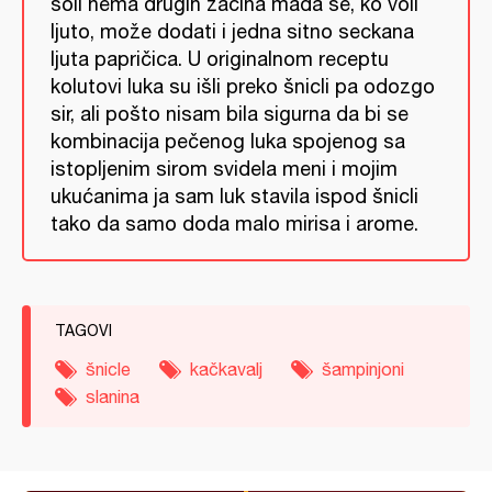
soli nema drugih začina mada se, ko voli
ljuto, može dodati i jedna sitno seckana
ljuta papričica. U originalnom receptu
kolutovi luka su išli preko šnicli pa odozgo
sir, ali pošto nisam bila sigurna da bi se
kombinacija pečenog luka spojenog sa
istopljenim sirom svidela meni i mojim
ukućanima ja sam luk stavila ispod šnicli
tako da samo doda malo mirisa i arome.
TAGOVI
šnicle
kačkavalj
šampinjoni
slanina