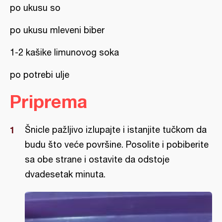
po ukusu so
po ukusu mleveni biber
1-2 kašike limunovog soka
po potrebi ulje
Priprema
Šnicle pažljivo izlupajte i istanjite tučkom da
budu što veće površine. Posolite i pobiberite
sa obe strane i ostavite da odstoje
dvadesetak minuta.