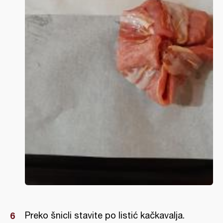
Preko šnicli stavite po listić kačkavalja.