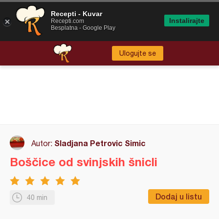
Recepti - Kuvar
Instalirajte
Recepti.com
Besplatna - Google Play
Ulogujte se
Sladjana Petrovic Simic
Autor:
Boščice od svinjskih šnicli
Dodaj u listu
40 min