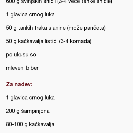
600 g svinjskih šnicli (3-4 veće tanke šnicle)
1 glavica crnog luka
50 g tankih traka slanine (može pančeta)
50 g kačkavalja listići (3-4 komada)
po ukusu so
mleveni biber
Za nadev:
1 glavica crnog luka
200 g šampinjona
80-100 g kačkavalja