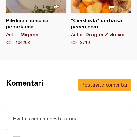
Piletina u sosu sa
*Cveklasta* čorba sa
pečurkama
pečenicom
Mirjana
Dragan Živković
Autor:
Autor:
104208
3719
Komentari
Postavite komentar
Hvala svima na čestitkama!