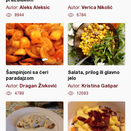
Aleks Aleksic
Verica Nikolić
Autor:
Autor:
8944
6784
Šampinjoni sa čeri
Salata, prilog ili glavno
paradajzom
jelo
Dragan Živković
Kristina Gašpar
Autor:
Autor:
4789
12093