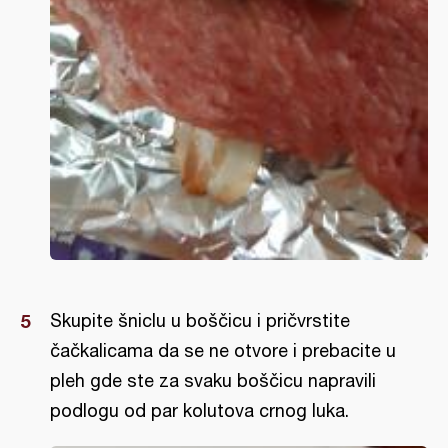
Skupite šniclu u boščicu i pričvrstite
čačkalicama da se ne otvore i prebacite u
pleh gde ste za svaku boščicu napravili
podlogu od par kolutova crnog luka.