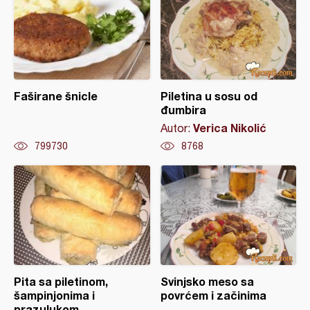
Faširane šnicle
Piletina u sosu od
đumbira
Verica Nikolić
Autor:
799730
8768
Pita sa piletinom,
Svinjsko meso sa
šampinjonima i
povrćem i začinima
prazulukom