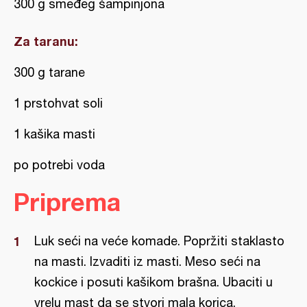
300 g smeđeg šampinjona
Za taranu:
300 g tarane
1 prstohvat soli
1 kašika masti
po potrebi voda
Priprema
Luk seći na veće komade. Popržiti staklasto
na masti. Izvaditi iz masti. Meso seći na
kockice i posuti kašikom brašna. Ubaciti u
vrelu mast da se stvori mala korica.