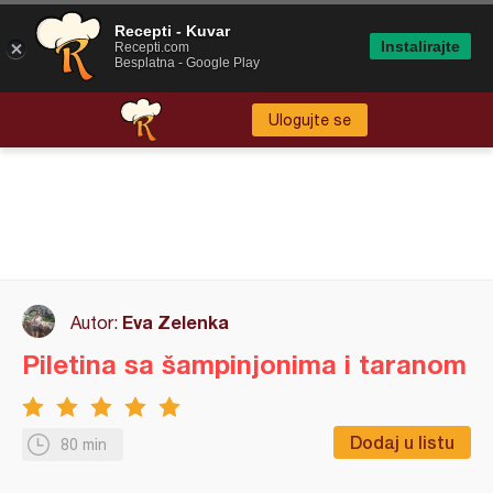
Recepti - Kuvar
Instalirajte
Recepti.com
Besplatna - Google Play
Ulogujte se
Eva Zelenka
Autor:
Piletina sa šampinjonima i taranom
Dodaj u listu
80 min