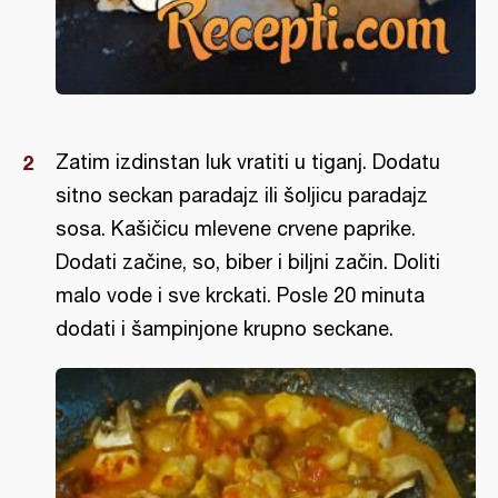
Zatim izdinstan luk vratiti u tiganj. Dodatu
sitno seckan paradajz ili šoljicu paradajz
sosa. Kašičicu mlevene crvene paprike.
Dodati začine, so, biber i biljni začin. Doliti
malo vode i sve krckati. Posle 20 minuta
dodati i šampinjone krupno seckane.