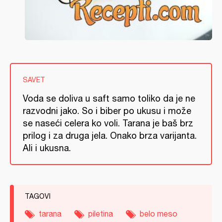
SAVET
Voda se doliva u saft samo toliko da je ne
razvodni jako. So i biber po ukusu i može
se naseći celera ko voli. Tarana je baš brz
prilog i za druga jela. Onako brza varijanta.
Ali i ukusna.
TAGOVI
tarana
piletina
belo meso