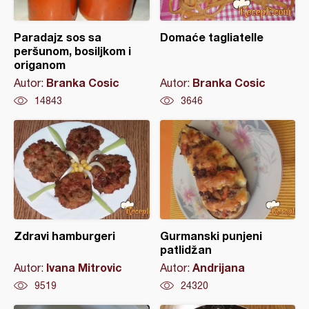
Paradajz sos sa
Domaće tagliatelle
peršunom, bosiljkom i
origanom
Branka Cosic
Branka Cosic
Autor:
Autor:
14843
3646
Zdravi hamburgeri
Gurmanski punjeni
patlidžan
Ivana Mitrovic
Andrijana
Autor:
Autor:
9519
24320