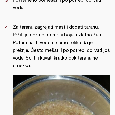
vodu.
Za taranu zagrejati mast i dodati taranu.
Pržiti je dok ne promeni boju u zlatno žutu.
Potom naliti vodom samo toliko da je
prekrije. Često mešati i po potrebi dolivati još
vode. Soliti i kuvati kratko dok tarana ne
omekša.