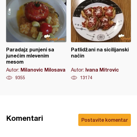
Paradajz punjeni sa
Patlidžani na sicilijanski
junećim mlevenim
način
mesom
Milanovic Milosava
Ivana Mitrovic
Autor:
Autor:
9355
13174
Komentari
Postavite komentar