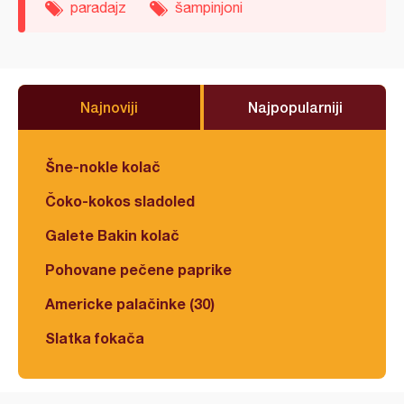
paradajz
šampinjoni
Najnoviji
Najpopularniji
Šne-nokle kolač
Čoko-kokos sladoled
Galete Bakin kolač
Pohovane pečene paprike
Americke palačinke (30)
Slatka fokača