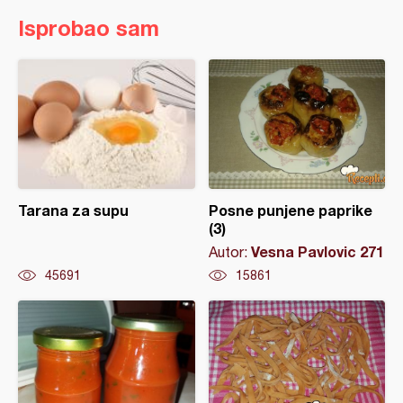
Isprobao sam
Tarana za supu
Posne punjene paprike
(3)
Vesna Pavlovic 271
Autor:
45691
15861