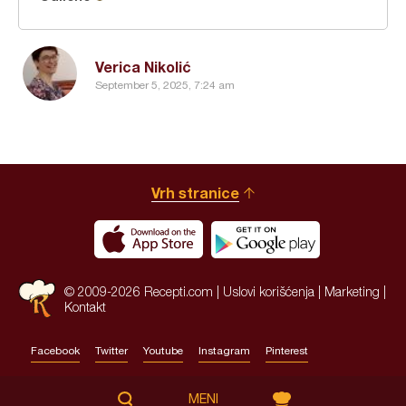
Verica Nikolić
September 5, 2025, 7:24 am
Vrh stranice
© 2009-2026 Recepti.com |
Uslovi korišćenja
|
Marketing
|
Kontakt
Facebook
Twitter
Youtube
Instagram
Pinterest
Site by:
HALO