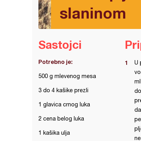
slaninom
Sastojci
Pr
Potrebno je:
U 
vo
500 g mlevenog mesa
ml
3 do 4 kašike prezli
do
pr
1 glavica crnog luka
da
2 cena belog luka
pe
pl
1 kašika ulja
ne