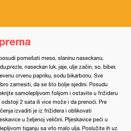
iprema
posudi pomešati meso, slaninu naseckanu,
du,prezle, naseckan luk, jaje, ulje začin, so, biber,
evenu crvenu papriku, sodu bikarbonu. Sve
bro zamesiti, da se što bolje sjedini. Posudu
ekrijte samolepljivom folijom i ostavite u frižideru
 odstoji 2 sata ili vice može i da prenoći. Pre
čenja izvaditi je iz frižidera i oblikovati
jeskavice u željenoj veličini. Pljeskavice peći u
lepljivom tiganju sa vrlo malo ulja. Poslužite ih uz