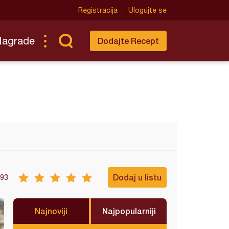
Registracija
Ulogujte se
Nagrade
Dodajte Recept
Dodaj u listu
93
Najnoviji
Najpopularniji