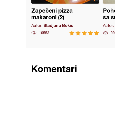
Zapečeni pizza
Poho
makaroni (2)
sa 
Sladjana Bokic
Autor:
Autor:
10553
99
Komentari