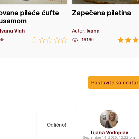
vane pileće ćufte
Zapečena piletina
susamom
Ivana Vlah
Ivana
Autor:
46
19190
Postavite komentar
Odlično!
Tijana Vodoplav
September 14, 2025, 12:22 pm