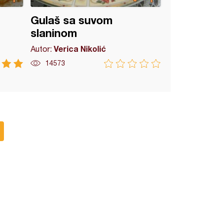
Gulaš sa suvom
slaninom
Verica Nikolić
Autor:
14573