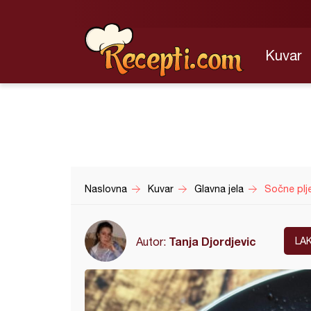
Kuvar
Naslovna
Kuvar
Glavna jela
Sočne plj
Tanja Djordjevic
Autor:
LA