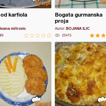
od karfiola
Bogata gurmanska
proja
ivana mitrovic
BOJANA ILIC
Autor:
86
25415