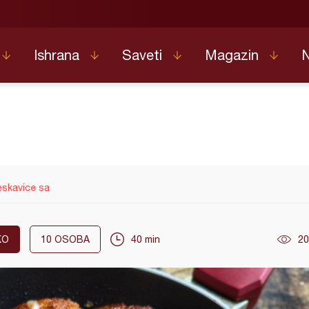
Ishrana
Saveti
Magazin
eskavice sa
KO
10
OSOBA
40 min
20