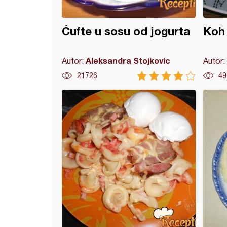
Ćufte u sosu od jogurta
Koh 
Aleksandra Stojkovic
Autor:
Autor:
21726
49
 sa suvom slaninom