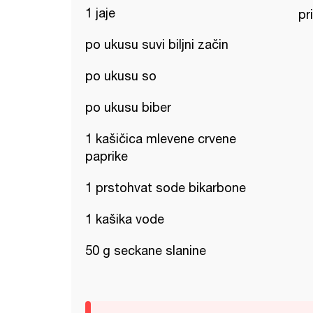
1 jaje
pr
po ukusu suvi biljni začin
po ukusu so
po ukusu biber
1 kašičica mlevene crvene
paprike
1 prstohvat sode bikarbone
1 kašika vode
50 g seckane slanine