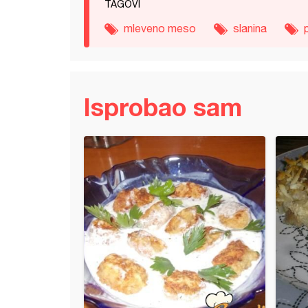
TAGOVI
mleveno meso
slanina
Isprobao sam
im kupusom punjeno meso