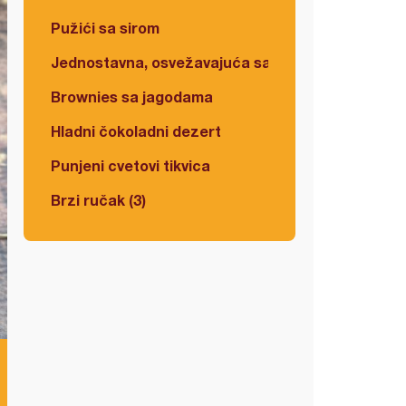
Pužići sa sirom
Jednostavna, osvežavajuća salata
Brownies sa jagodama
Hladni čokoladni dezert
Punjeni cvetovi tikvica
Brzi ručak (3)