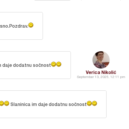
sno.Pozdrav.
m daje dodatnu sočnost
Verica Nikolić
September 13, 2025, 12:11 pm
Slaninica im daje dodatnu sočnost