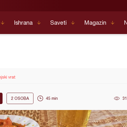
Ishrana
Saveti
Magazin
njski vrat
2
OSOBA
45 min
31