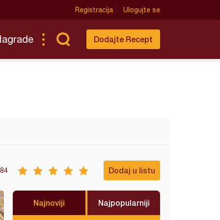
Registracija
Ulogujte se
Nagrade
Dodajte Recept
Dodaj u listu
84
Najnoviji
Najpopularniji