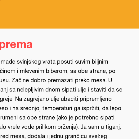
iprema
made svinjskog vrata posuti suvim biljnim
činom i mlevenim biberom, sa obe strane, po
usu. Začine dobro premazati preko mesa. U
ganj sa nelepljivim dnom sipati ulje i staviti da se
greje. Na zagrejano ulje ubaciti pripremljeno
so i na srednjoj temperaturi ga ispržiti, da lepo
rumeni sa obe strane (ako je potrebno sipati
lo vrele vode prilikom prženja). Ja sam u tiganj,
red mesa, dodala i jednu grančicu svežeg