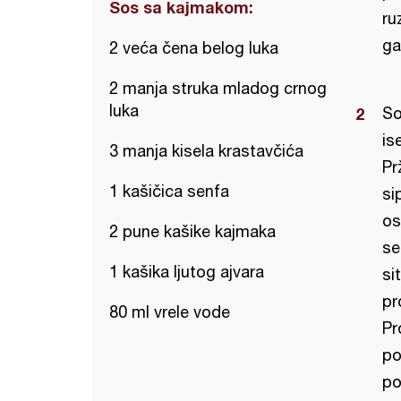
Sos sa kajmakom:
ru
ga
2 veća čena belog luka
2 manja struka mladog crnog
luka
So
is
3 manja kisela krastavčića
Pr
1 kašičica senfa
si
os
2 pune kašike kajmaka
se
1 kašika ljutog ajvara
si
pr
80 ml vrele vode
Pr
po
po