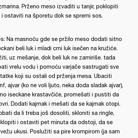
zmarina. Prženo meso izvaditi u tanjir, poklopiti
 i ostaviti na šporetu dok se spremi sos.
s: Na masnoću gde se pržilo meso dodati sitno
eckani beli luk i mladi crni luk isečen na kružiće.
žiti, uz mešanje, dok beli luk ne zamiriše. tada
pati vrelu vodu i pomoću varjače sastrugati sve
tatke koji su ostali od prženja mesa. Ubaciti
nf, ajvar (ko ne voli ljuto, neka doda sladak ajvar),
tno iseckane krastavčiće, promešati i pustiti da
ovri. Dodati kajmak i mešati da se kajmak otopi.
obati da li treba još dosoliti, skloniti sa ringle,
klopiti i ostaviti pet minuta da odstoji, da se
vežu ukusi. Poslužiti sa pire krompirom (ja sam