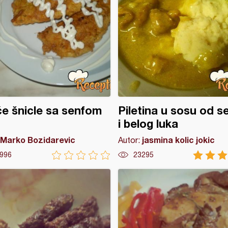
će šnicle sa senfom
Piletina u sosu od s
i belog luka
Marko Bozidarevic
jasmina kolic jokic
Autor:
996
23295