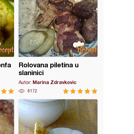
enfa
Rolovana piletina u
slaninici
Marina Zdravkovic
Autor:
6172