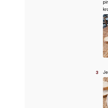
pi
kr
Je