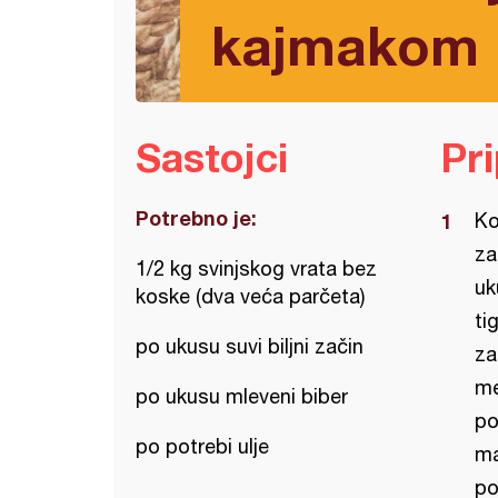
kajmakom
Sastojci
Pr
Potrebno je:
Ko
za
1/2 kg svinjskog vrata bez
uk
koske (dva veća parčeta)
ti
po ukusu suvi biljni začin
za
me
po ukusu mleveni biber
po
po potrebi ulje
ma
po