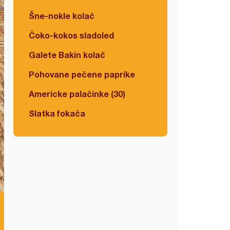
Šne-nokle kolač
Čoko-kokos sladoled
Galete Bakin kolač
Pohovane pečene paprike
Americke palačinke (30)
Slatka fokača