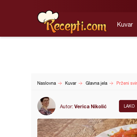
Kuvar
Naslovna
Kuvar
Glavna jela
Prženi svi
Verica Nikolić
Autor:
LAKO