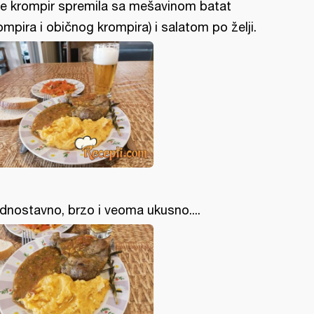
re krompir spremila sa mešavinom batat
ompira i običnog krompira) i salatom po želji.
dnostavno, brzo i veoma ukusno....