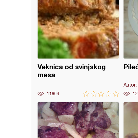
Veknica od svinjskog
Pile
mesa
Autor:
11604
12
 sa senfom