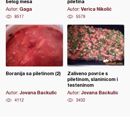
belog mesa
piletina
Gaga
Verica Nikolić
Autor:
Autor:
8517
5579
Boranija sa piletinom (2)
Zaliveno povrće s
piletinom, slaninicom i
testeninom
Jovana Backulic
Jovana Backulic
Autor:
Autor:
4112
3432