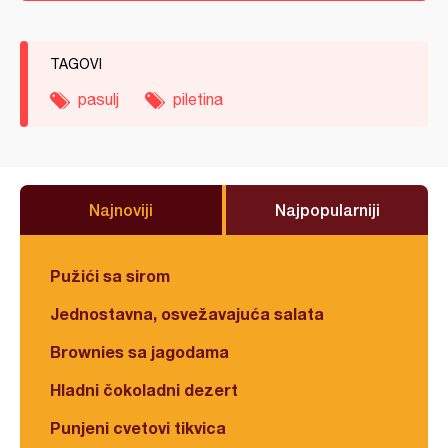
TAGOVI
pasulj
piletina
Najnoviji
Najpopularniji
Pužići sa sirom
Jednostavna, osvežavajuća salata
Brownies sa jagodama
Hladni čokoladni dezert
Punjeni cvetovi tikvica