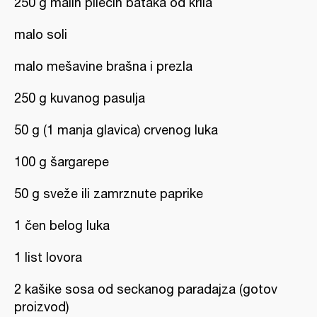
250 g malih pilećih bataka od krila
malo soli
malo mešavine brašna i prezla
250 g kuvanog pasulja
50 g (1 manja glavica) crvenog luka
100 g šargarepe
50 g sveže ili zamrznute paprike
1 čen belog luka
1 list lovora
2 kašike sosa od seckanog paradajza (gotov
proizvod)