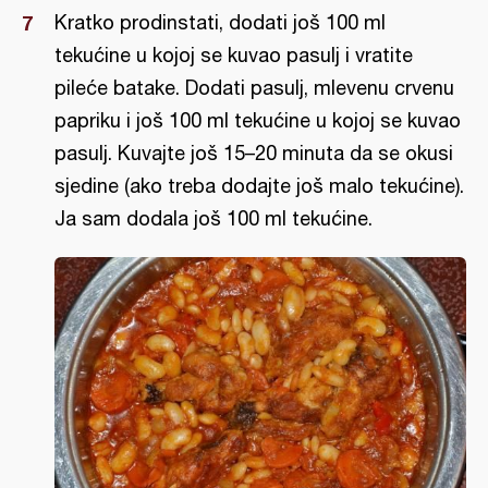
Kratko prodinstati, dodati još 100 ml
tekućine u kojoj se kuvao pasulj i vratite
pileće batake. Dodati pasulj, mlevenu crvenu
papriku i još 100 ml tekućine u kojoj se kuvao
pasulj. Kuvajte još 15–20 minuta da se okusi
sjedine (ako treba dodajte još malo tekućine).
Ja sam dodala još 100 ml tekućine.