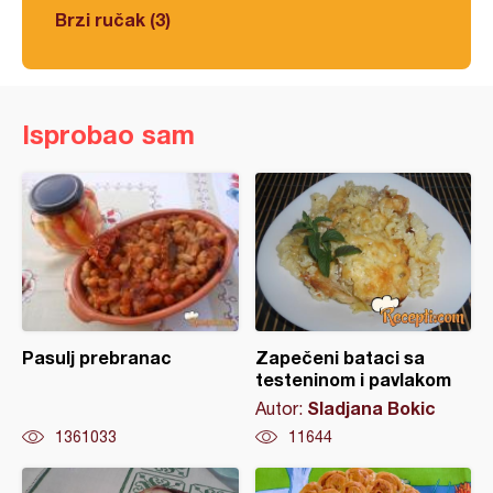
Brzi ručak (3)
Isprobao sam
Pasulj prebranac
Zapečeni bataci sa
testeninom i pavlakom
Sladjana Bokic
Autor:
1361033
11644