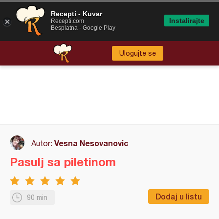
Recepti - Kuvar
Instalirajte
Recepti.com
Besplatna - Google Play
Ulogujte se
Vesna Nesovanovic
Autor:
Pasulj sa piletinom
Dodaj u listu
90 min