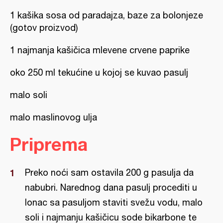
1 kašika sosa od paradajza, baze za bolonjeze
(gotov proizvod)
1 najmanja kašičica mlevene crvene paprike
oko 250 ml tekućine u kojoj se kuvao pasulj
malo soli
malo maslinovog ulja
Priprema
Preko noći sam ostavila 200 g pasulja da
nabubri. Narednog dana pasulj procediti u
lonac sa pasuljom staviti svežu vodu, malo
soli i najmanju kašičicu sode bikarbone te