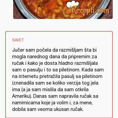
SAVET
Jučer sam počela da razmišljam šta bi
mogla narednog dana da pripremim za
ručak i kako je dosta hladno razmišljala
sam o pasulju i to sa piletinom. Kada sam
na internetu pretražila pasulj sa piletinom
iznenadila sam se koliko verzija tog jela
ima (a ja sam mislila da sam otkrila
Ameriku). Danas sam napravila ručak sa
namirnicama koje ja volim i, za mene,
dobila sam veoma ukusan ručak.