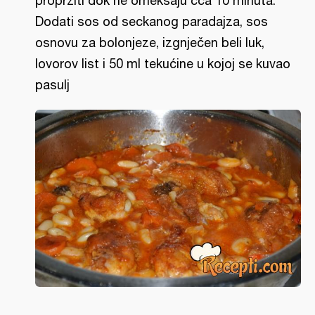
propržiti dok ne omekšaju cca 10 minuta.
Dodati sos od seckanog paradajza, sos
osnovu za bolonjeze, izgnječen beli luk,
lovorov list i 50 ml tekućine u kojoj se kuvao
pasulj