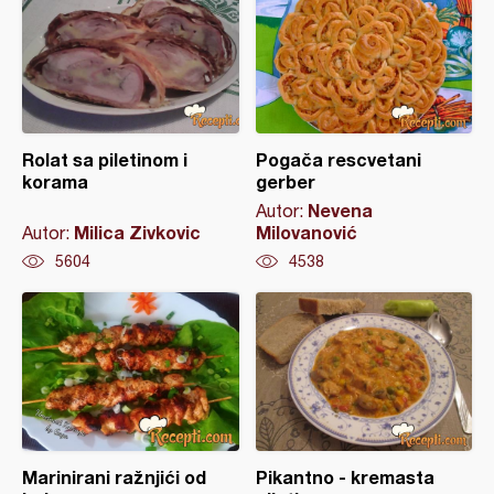
Rolat sa piletinom i
Pogača rescvetani
korama
gerber
Nevena
Autor:
Milica Zivkovic
Milovanović
Autor:
5604
4538
Marinirani ražnjići od
Pikantno - kremasta