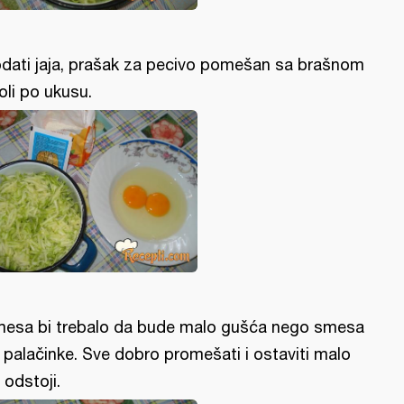
dati jaja, prašak za pecivo pomešan sa brašnom
soli po ukusu.
esa bi trebalo da bude malo gušća nego smesa
 palačinke. Sve dobro promešati i ostaviti malo
 odstoji.