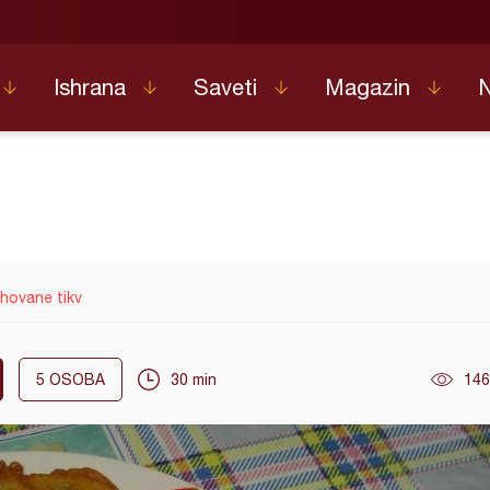
Ishrana
Saveti
Magazin
hovane tikv
5
OSOBA
30 min
146