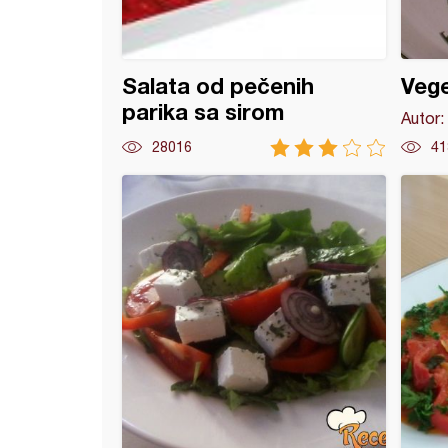
Salata od pečenih
Vege
parika sa sirom
Autor:
28016
41
a džigerica sa povrćem - iz rerne