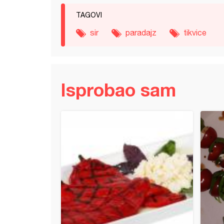
TAGOVI
sir
paradajz
tikvice
Isprobao sam
i patlidžan (2)