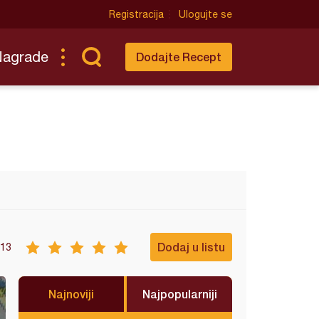
Registracija
Ulogujte se
Nagrade
Dodajte Recept
Dodaj u listu
13
Najnoviji
Najpopularniji