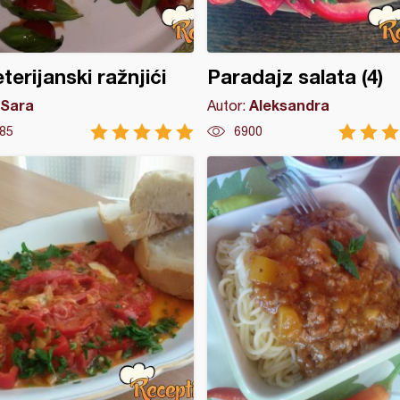
terijanski ražnjići
Paradajz salata (4)
Sara
Aleksandra
Autor:
85
6900