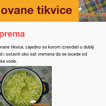
ovane tikvice
iprema
rane tikvice, zajedno sa korom izrendati u dublji
d i ostaviti oko sat vremena da se iscede od
ška vode.