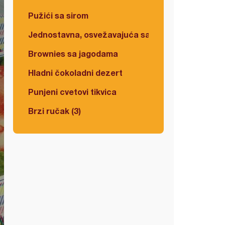
Pužići sa sirom
Jednostavna, osvežavajuća salata
Brownies sa jagodama
Hladni čokoladni dezert
Punjeni cvetovi tikvica
Brzi ručak (3)