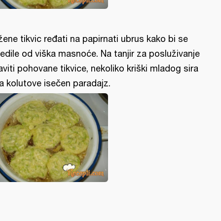
žene tikvic ređati na papirnati ubrus kako bi se
edile od viška masnoće. Na tanjir za posluživanje
aviti pohovane tikvice, nekoliko kriški mladog sira
na kolutove isečen paradajz.