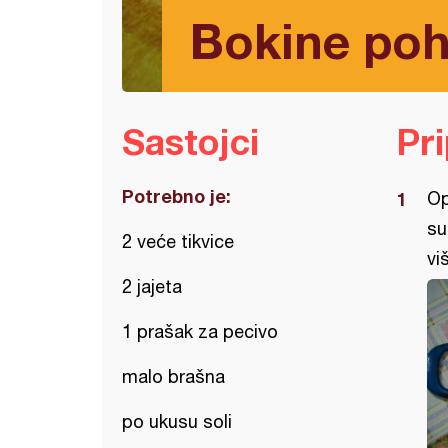
Bokine poh
Sastojci
Pr
Potrebno je:
Op
su
2 veće tikvice
vi
2 jajeta
1 prašak za pecivo
malo brašna
po ukusu soli