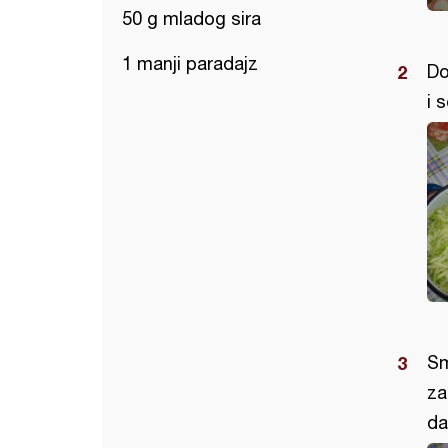
50 g mladog sira
1 manji paradajz
Do
i 
Sm
za
da