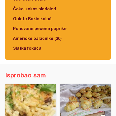
Čoko-kokos sladoled
Galete Bakin kolač
Pohovane pečene paprike
Americke palačinke (30)
Slatka fokača
Isprobao sam