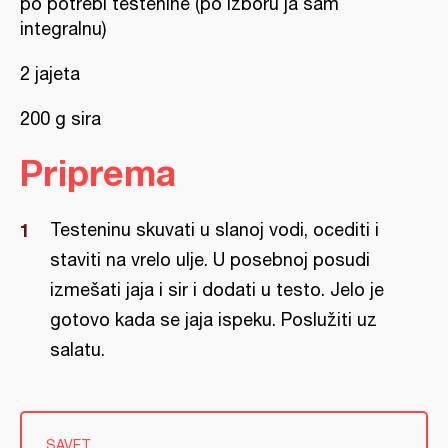
po potrebi testenine (po izboru ja sam
integralnu)
2 jajeta
200 g sira
Priprema
Testeninu skuvati u slanoj vodi, ocediti i
staviti na vrelo ulje. U posebnoj posudi
izmešati jaja i sir i dodati u testo. Jelo je
gotovo kada se jaja ispeku. Poslužiti uz
salatu.
SAVET