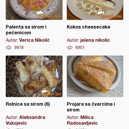
Palenta sa sirom i
Kokos cheesecake
pečenicom
Verica Nikolić
jelena nikolic
Autor:
Autor:
9978
6951
Rolnice sa sirom (6)
Projara sa čvarcima i
sirom
Aleksandra
Milica
Autor:
Autor:
Vukojevic
Radosavljevic