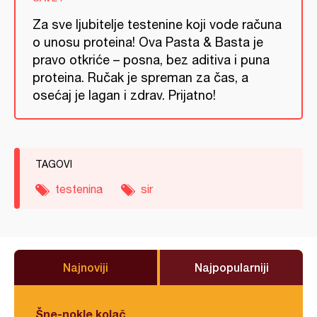
Za sve ljubitelje testenine koji vode računa
o unosu proteina! Ova Pasta & Basta je
pravo otkriće – posna, bez aditiva i puna
proteina. Ručak je spreman za čas, a
osećaj je lagan i zdrav. Prijatno!
TAGOVI
testenina
sir
Najnoviji
Najpopularniji
Šne-nokle kolač