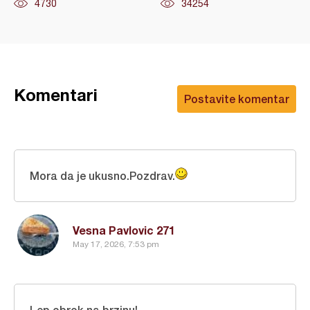
4730
34254
Komentari
Postavite komentar
Mora da je ukusno.Pozdrav.
Vesna Pavlovic 271
May 17, 2026, 7:53 pm
Lep obrok na brzinu!