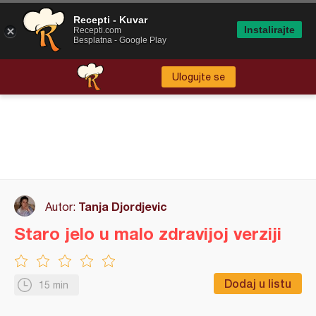
Recepti - Kuvar
Instalirajte
Recepti.com
Besplatna - Google Play
Ulogujte se
Tanja Djordjevic
Autor:
Staro jelo u malo zdravijoj verziji
Dodaj u listu
15 min