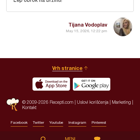
Tijana Vodoplav
May 15, 2026, 12:22 pm
Vrh stranice
© 2009-2026 Recepti.com |
Uslovi korišćenja
|
Marketing
|
Kontakt
Facebook
Twitter
Youtube
Instagram
Pinterest
Site by:
HALO