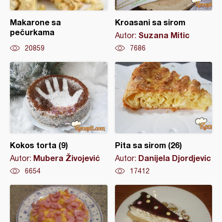
Makarone sa
Kroasani sa sirom
pečurkama
Suzana Mitic
Autor:
20859
7686
Kokos torta (9)
Pita sa sirom (26)
Mubera Živojević
Danijela Djordjevic
Autor:
Autor:
6654
17412