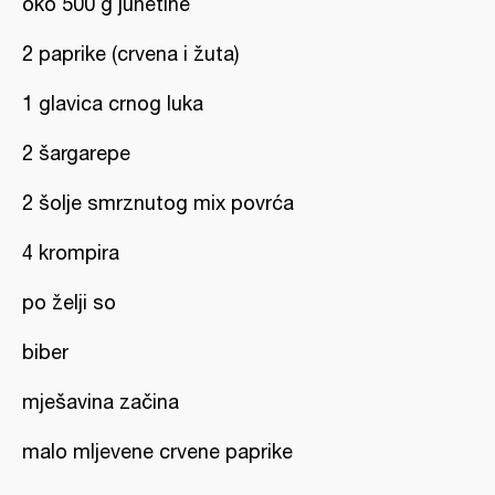
oko 500 g junetine
2 paprike (crvena i žuta)
1 glavica crnog luka
2 šargarepe
2 šolje smrznutog mix povrća
4 krompira
po želji so
biber
mješavina začina
malo mljevene crvene paprike