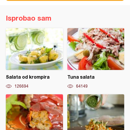
Isprobao sam
Salata od krompira
Tuna salata
126694
64149