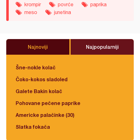
krompir
povrće
paprika
meso
junetina
Najnoviji
Najpopularniji
Šne-nokle kolač
Čoko-kokos sladoled
Galete Bakin kolač
Pohovane pečene paprike
Americke palačinke (30)
Slatka fokača