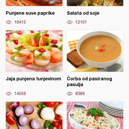
Punjene suve paprike
Salata od soje
10415
12101
Jaja punjena tunjevinom
Čorba od pasiranog
pasulja
14559
8389