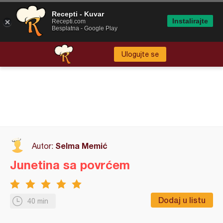
Recepti - Kuvar
Instalirajte
Recepti.com
Besplatna - Google Play
Ulogujte se
Selma Memić
Autor:
Junetina sa povrćem
Dodaj u listu
40 min