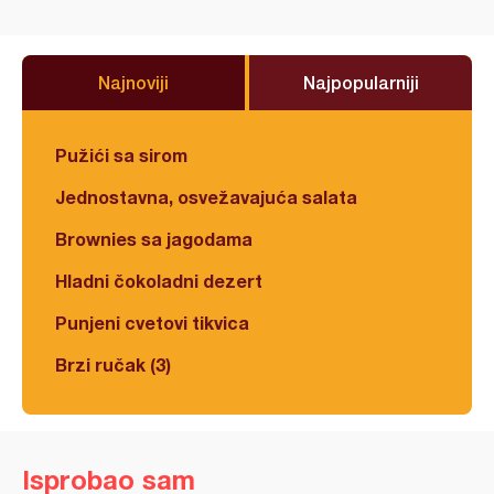
Najnoviji
Najpopularniji
Pužići sa sirom
Jednostavna, osvežavajuća salata
Brownies sa jagodama
Hladni čokoladni dezert
Punjeni cvetovi tikvica
Brzi ručak (3)
Isprobao sam