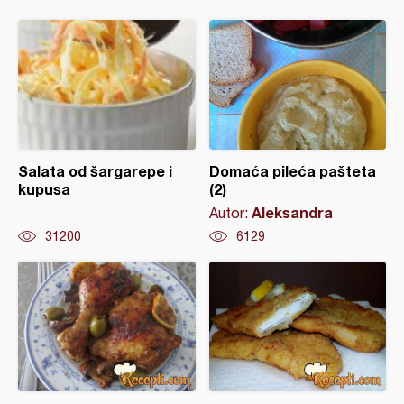
Salata od šargarepe i
Domaća pileća pašteta
kupusa
(2)
Aleksandra
Autor:
31200
6129