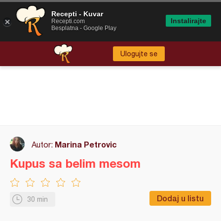
Recepti - Kuvar
Instalirajte
Recepti.com
Besplatna - Google Play
Ulogujte se
Marina Petrovic
Autor:
Kupus sa belim mesom
Dodaj u listu
30 min