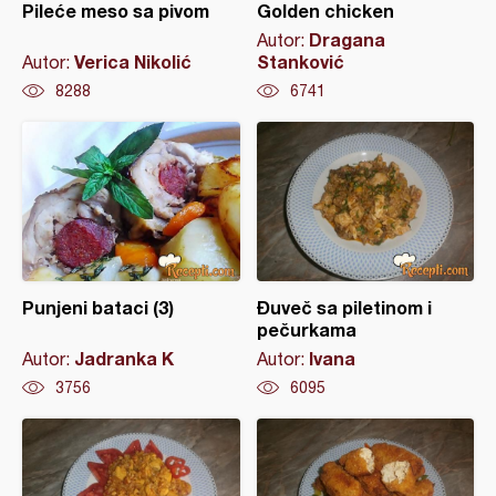
Pileće meso sa pivom
Golden chicken
Dragana
Autor:
Verica Nikolić
Stanković
Autor:
8288
6741
Punjeni bataci (3)
Đuveč sa piletinom i
pečurkama
Jadranka K
Ivana
Autor:
Autor:
3756
6095