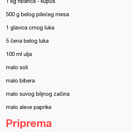
1 kg ribanca - kupus
500 g belog pilećeg mesa
1 glavica crnog luka
5 čena belog luka
100 ml ulja
malo soli
malo bibera
malo suvog biljnog začina
malo aleve paprike
Priprema