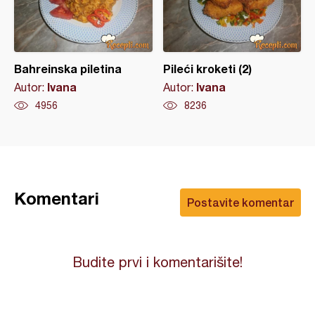
Bahreinska piletina
Pileći kroketi (2)
Ivana
Ivana
Autor:
Autor:
4956
8236
Komentari
Postavite komentar
Budite prvi i komentarišite!