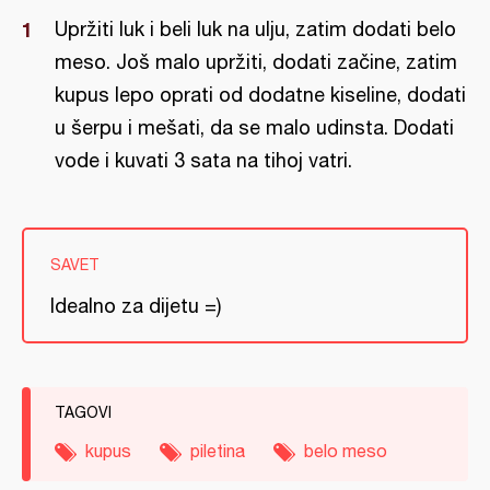
Upržiti luk i beli luk na ulju, zatim dodati belo
meso. Još malo upržiti, dodati začine, zatim
kupus lepo oprati od dodatne kiseline, dodati
u šerpu i mešati, da se malo udinsta. Dodati
vode i kuvati 3 sata na tihoj vatri.
SAVET
Idealno za dijetu =)
TAGOVI
kupus
piletina
belo meso