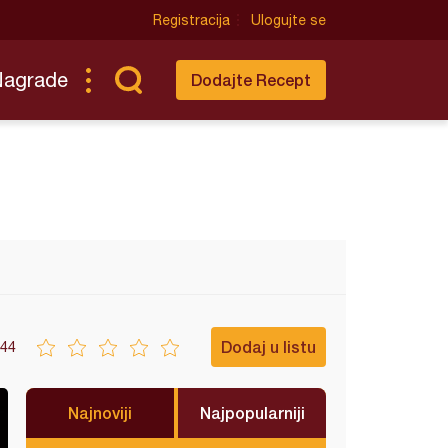
Registracija
Ulogujte se
Nagrade
Dodajte Recept
Dodaj u listu
44
Najnoviji
Najpopularniji