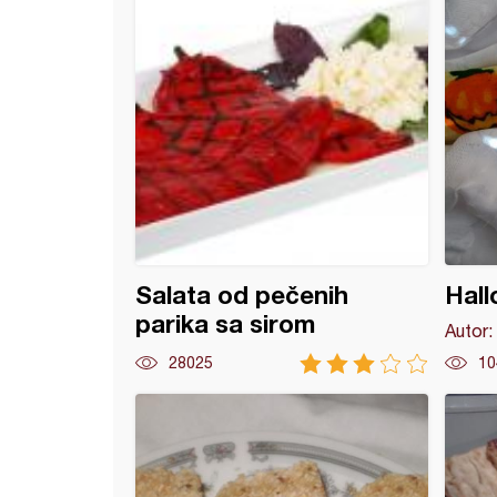
Salata od pečenih
Hall
parika sa sirom
Autor:
28025
10
alne projice