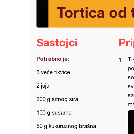
Tortica od 
Sastojci
Pr
Potrebno je:
Ti
po
3 veće tikvice
so
2 jaja
sv
sa
300 g sitnog sira
ma
100 g susama
50 g kukuruznog brašna