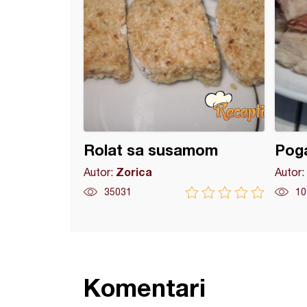
Rolat sa susamom
Poga
Zorica
Autor:
Autor:
35031
10
Komentari