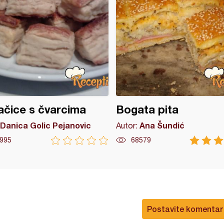
čice s čvarcima
Bogata pita
Danica Golic Pejanovic
Ana Šundić
Autor:
995
68579
Postavite komentar