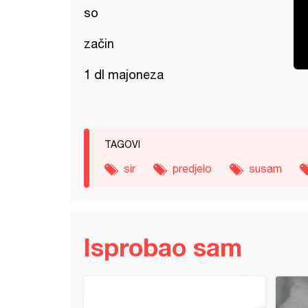
so
začin
1 dl majoneza
TAGOVI
sir
predjelo
susam
Isprobao sam
štapići