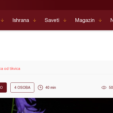
Ishrana
Saveti
Magazin
ca od tikvica
KO
4
OSOBA
40 min
50