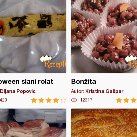
oween slani rolat
Bonžita
Dijana Popovic
Kristina Gašpar
Autor:
420
12317