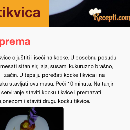
tikvica
iprema
kvice oljuštiti i iseći na kocke. U posebnu posudu
mesati sitan sir, jaja, susam, kukuruzno brašno,
 i začin. U tepsiju poređati kocke tikvica i na
aku stavljati ovu masu. Peći 10 minuta. Na tanjir
 serviranje staviti kocku tikvice i premazati
jonezom i staviti drugu kocku tikvice.