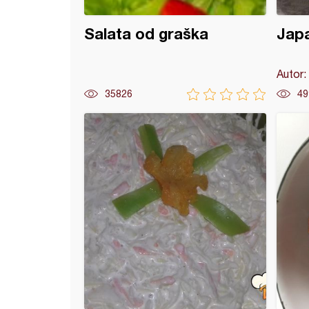
Salata od graška
Japa
Autor:
35826
49
a jaja (19)