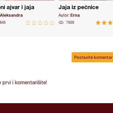
ni ajvar i jaja
Jaja iz pećnice
Aleksandra
Erna
Autor:
645
7926
Postavite komentar
 prvi i komentarišite!