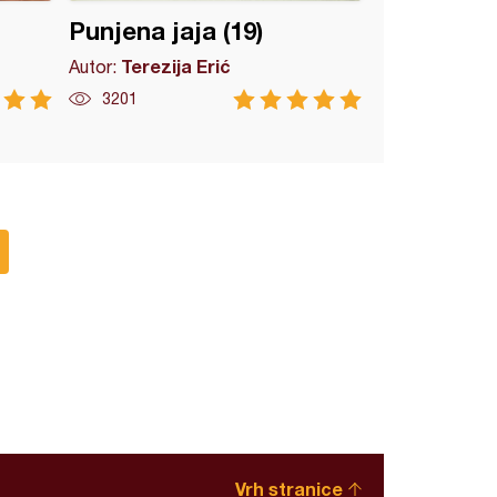
Punjena jaja (19)
Terezija Erić
Autor:
3201
Vrh stranice