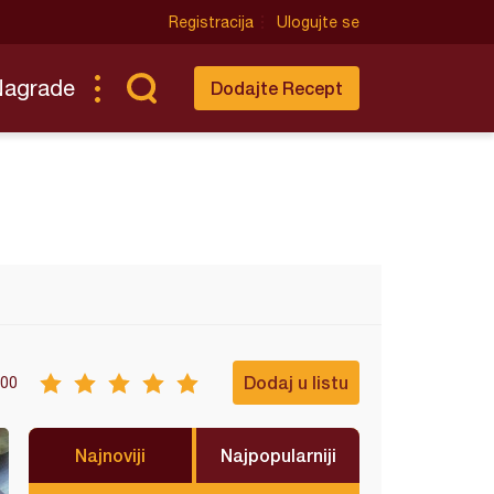
Registracija
Ulogujte se
Nagrade
Dodajte Recept
Dodaj u listu
00
Najnoviji
Najpopularniji