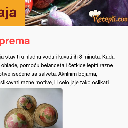
aja
iprema
ja staviti u hladnu vodu i kuvati ih 8 minuta. Kada
 ohlade, pomoću belanceta i četkice lepiti razne
tive isečene sa salveta. Akrilnim bojama,
slikavati razne motive, ili celo jaje tako oslikati.