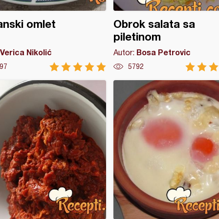
nski omlet
Obrok salata sa
piletinom
Verica Nikolić
Bosa Petrovic
Autor:
97
5792