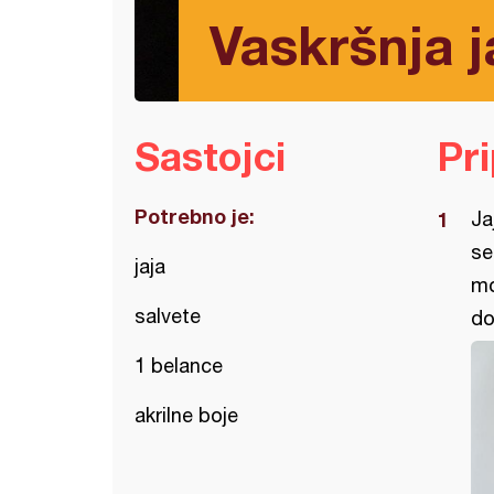
Vaskršnja j
Sastojci
Pr
Potrebno je:
Ja
se
jaja
mo
salvete
do
1 belance
akrilne boje