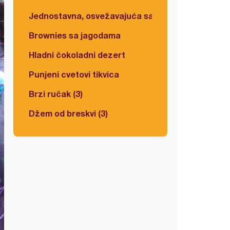
Jednostavna, osvežavajuća salata
Brownies sa jagodama
Hladni čokoladni dezert
Punjeni cvetovi tikvica
Brzi ručak (3)
Džem od breskvi (3)