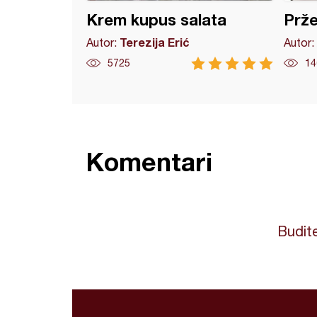
Krem kupus salata
Prže
Terezija Erić
Autor:
Autor:
5725
14
Komentari
Budite