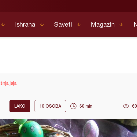
Ishrana
Saveti
Magazin
šnja jaja
LAKO
10
OSOBA
60 min
60