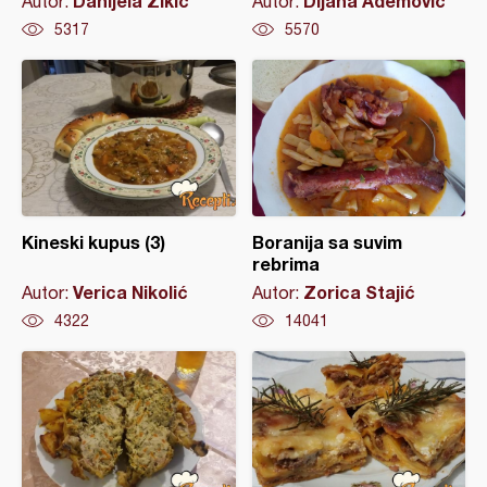
Danijela Žikić
Dijana Ademovic
Autor:
Autor:
5317
5570
Kineski kupus (3)
Boranija sa suvim
rebrima
Verica Nikolić
Zorica Stajić
Autor:
Autor:
4322
14041