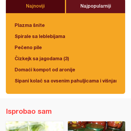
Najnoviji
Najpopularniji
Plazma šnite
Spirale sa leblebijama
Pečeno pile
Čizkejk sa jagodama (3)
Domaći kompot od aronije
Sipani kolač sa ovsenim pahuljicama i višnjama
Isprobao sam