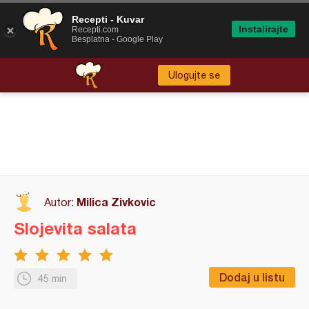
Recepti - Kuvar
Instalirajte
Recepti.com
Besplatna - Google Play
Ulogujte se
Milica Zivkovic
Autor:
Slojevita salata
Dodaj u listu
45 min