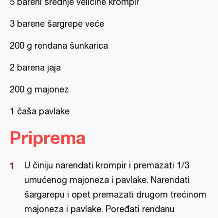
5 bareni srednje veličine krompir
3 barene šargrepe veće
200 g rendana šunkarica
2 barena jaja
200 g majonez
1 čaša pavlake
Priprema
U činiju narendati krompir i premazati 1/3
umućenog majoneza i pavlake. Narendati
šargarepu i opet premazati drugom trećinom
majoneza i pavlake. Poređati rendanu