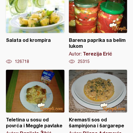
Salata od krompira
Barena paprika sa belim
lukom
Terezija Erić
Autor:
126718
25315
Teletina u sosu od
Kremasti sos od
povrća i Meggle pavlake
šampinjona i šargarepe