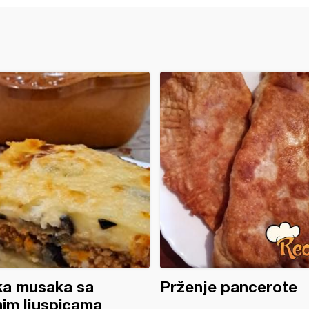
ka musaka sa
Prženje pancerote
nim ljuspicama