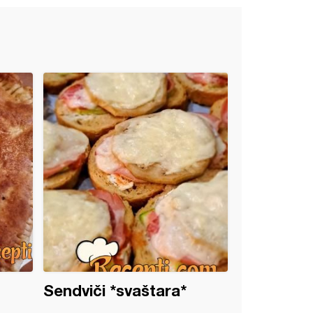
Sendviči *svaštara*