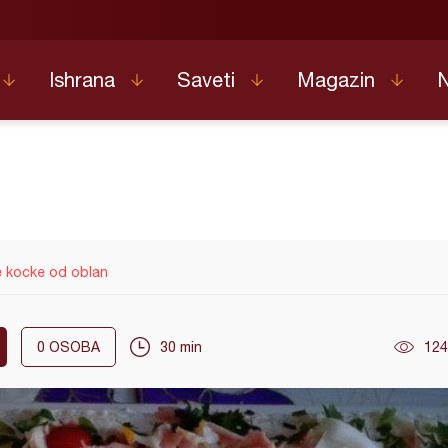
Ishrana
Saveti
Magazin
e kocke od oblan
0
OSOBA
30 min
124