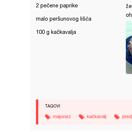
2 pečene paprike
že
oh
malo peršunovog lišća
100 g kačkavalja
TAGOVI
majonez
kačkavalj
pred