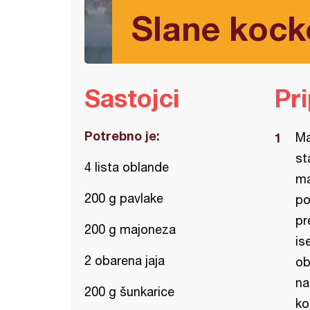
Slane kock
Sastojci
Pr
Potrebno je:
Ma
st
4 lista oblande
ma
200 g pavlake
po
pr
200 g majoneza
is
2 obarena jaja
ob
na
200 g šunkarice
ko