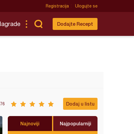
Registracija
Ulogujte se
Nagrade
Dodajte Recept
Dodaj u listu
76
Najnoviji
Najpopularniji