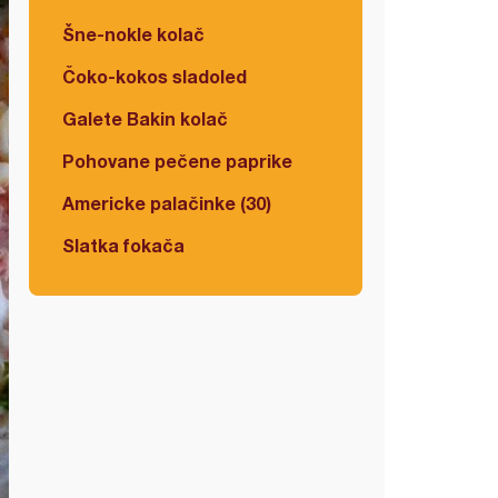
Šne-nokle kolač
Čoko-kokos sladoled
Galete Bakin kolač
Pohovane pečene paprike
Americke palačinke (30)
Slatka fokača