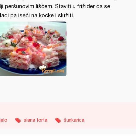
lji peršunovim lišćem. Staviti u frižider da se
ladi pa iseći na kocke i služiti.
jelo
slana torta
šunkarica