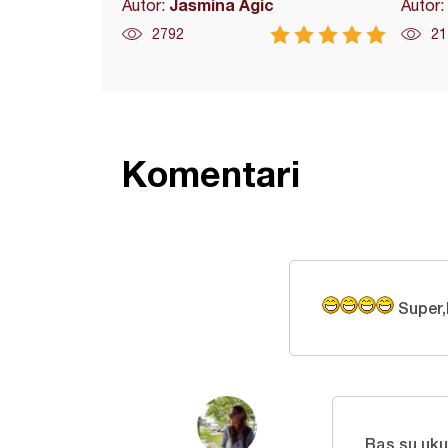
Jasmina Agic
Autor:
Autor:
2792
21
Komentari
Super,
Bas su uk