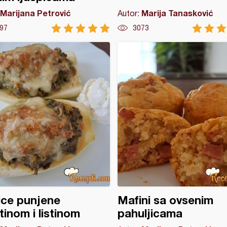
Marijana Petrović
Marija Tanasković
Autor:
97
3073
ice punjene
Mafini sa ovsenim
tinom i listinom
pahuljicama