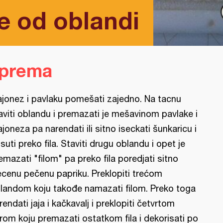
e od oblandi
iprema
jonez i pavlaku pomešati zajedno. Na tacnu
aviti oblandu i premazati je mešavinom pavlake i
joneza pa narendati ili sitno iseckati šunkaricu i
suti preko fila. Staviti drugu oblandu i opet je
emazati "filom" pa preko fila poredjati sitno
ecenu pečenu papriku. Preklopiti trećom
landom koju takođe namazati filom. Preko toga
rendati jaja i kačkavalj i preklopiti četvrtom
rom koju premazati ostatkom fila i dekorisati po