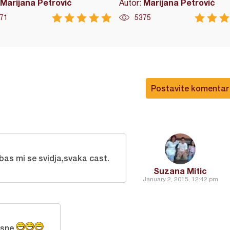
Marijana Petrović
Marijana Petrović
Autor:
71
5375
Postavite komentar
bas mi se svidja,svaka cast.
Suzana Mitic
January 2, 2015, 12:42 pm
usne