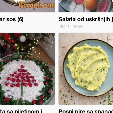
ar sos (6)
Salata od uskršnjih 
Hladna Predjela
ta sa piletinom i
Posni pire sa span