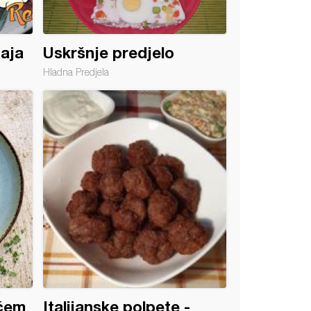
jaja
Uskršnje predjelo
Hladna Predjela
aćem
Italijanske polpete -