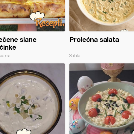
ečene slane
Prolećna salata
činke
edjela
Salate