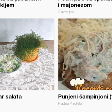
rikijem
i majonezom
Glavna jela
r salata
Punjeni šampinjoni (
Hladna Predjela