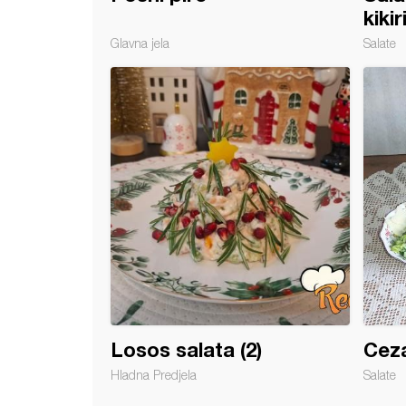
kiki
Glavna jela
Salate
 krpmpir salata
Losos salata (2)
Ceza
Hladna Predjela
Salate